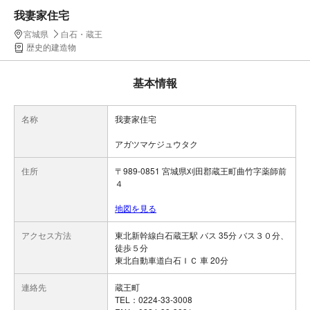
我妻家住宅
宮城県
白石・蔵王
歴史的建造物
基本情報
名称
我妻家住宅
アガツマケジュウタク
住所
〒989-0851 宮城県刈田郡蔵王町曲竹字薬師前
４
地図を見る
アクセス方法
東北新幹線白石蔵王駅 バス 35分 バス３０分、
徒歩５分
東北自動車道白石ＩＣ 車 20分
連絡先
蔵王町
TEL：0224-33-3008