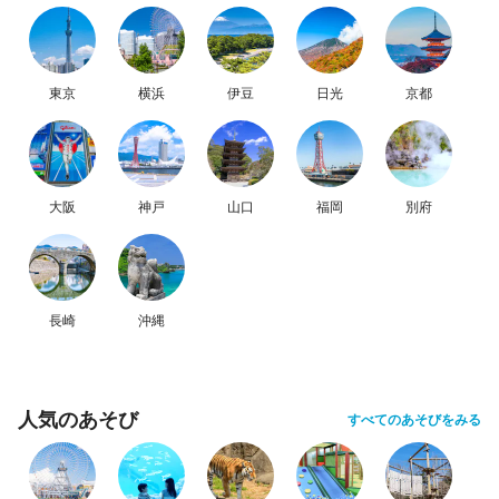
東京
横浜
伊豆
日光
京都
大阪
神戸
山口
福岡
別府
長崎
沖縄
人気のあそび
すべてのあそびをみる