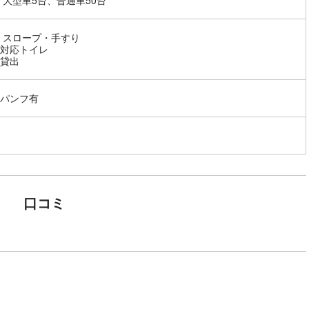
 大型車5台、普通車50台
 スロープ・手すり
対応トイレ
貸出
パンフ有
口コミ