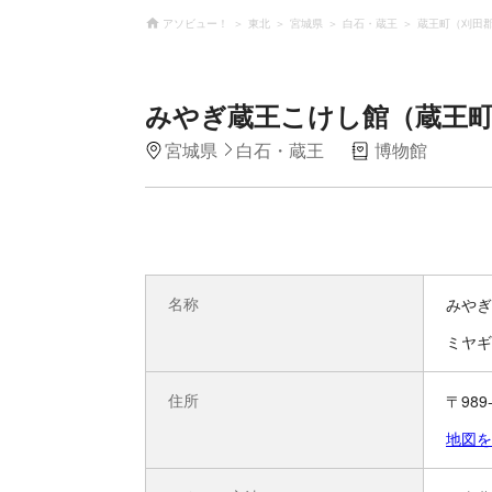
アソビュー！
東北
宮城県
白石・蔵王
蔵王町（刈田
みやぎ蔵王こけし館（蔵王町
宮城県
白石・蔵王
博物館
名称
みやぎ
ミヤギ
住所
〒98
地図を