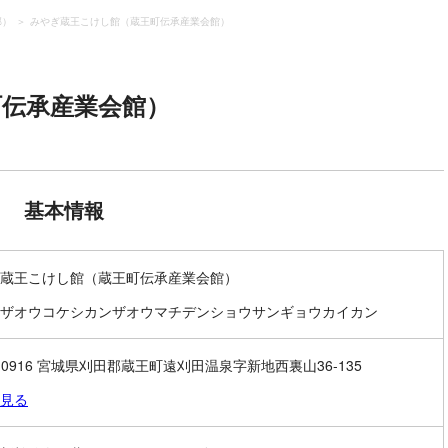
郡）
みやぎ蔵王こけし館（蔵王町伝承産業会館）
伝承産業会館）
基本情報
蔵王こけし館（蔵王町伝承産業会館）
ザオウコケシカンザオウマチデンショウサンギョウカイカン
9-0916 宮城県刈田郡蔵王町遠刈田温泉字新地西裏山36-135
見る