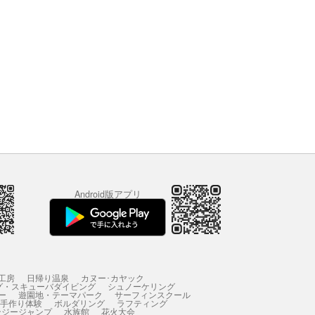
Android版アプリ
工房
日帰り温泉
カヌー･カヤック
グ・スキューバダイビング
シュノーケリング
ー
遊園地・テーマパーク
サーフィンスクール
 手作り体験
ボルダリング
ラフティング
ンジージャンプ
水族館
花火大会