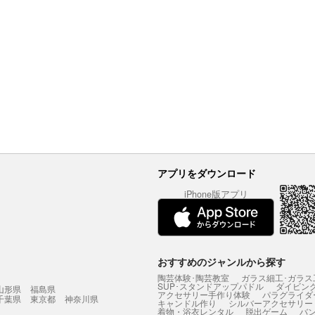
アプリをダウンロード
iPhone版アプリ
おすすめのジャンルから探す
陶芸体験･陶芸教室
ガラス細工･ガラス
SUP･スタンドアップパドル
ダイビン
山形県
福島県
アクセサリー手作り体験
パラグライダ
千葉県
東京都
神奈川県
キャンドル作り
シルバーアクセサリー
着物・浴衣レンタル
脱出ゲーム
バ