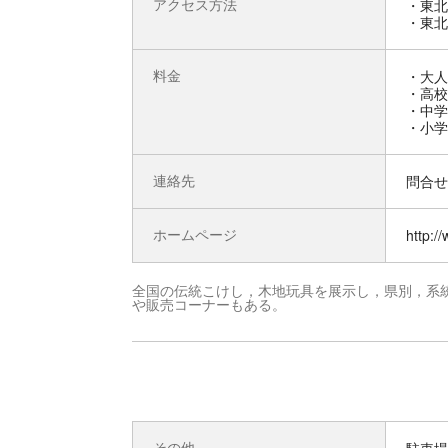
アクセス方法
・東北
・東北
料金
・大人
・高校
・中学
・小学
連絡先
問合せ先
ホームページ
http:/
全国の伝統こけし，木地玩具を展示し，県別，系
や販売コーナーもある。
その他