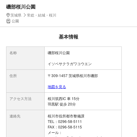
磯部桜川公園
茨城県
常総・結城・桜川
公園
基本情報
名称
磯部桜川公園
イソベサクラガワコウエン
住所
〒309-1457 茨城県桜川市磯部
地図を見る
アクセス方法
桜川筑西IC 車 15分
羽黒駅 徒歩 20分
連絡先
桜川市役所都市整備課
TEL：0296-58-5111
FAX：0296-58-5115
メール：