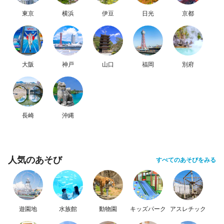
東京
横浜
伊豆
日光
京都
大阪
神戸
山口
福岡
別府
長崎
沖縄
人気のあそび
すべてのあそびをみる
遊園地
水族館
動物園
キッズパーク
アスレチック