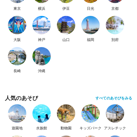
東京
横浜
伊豆
日光
京都
大阪
神戸
山口
福岡
別府
長崎
沖縄
人気のあそび
すべてのあそびをみる
遊園地
水族館
動物園
キッズパーク
アスレチック