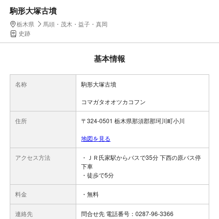
駒形大塚古墳
栃木県
馬頭・茂木・益子・真岡
史跡
基本情報
名称
駒形大塚古墳
コマガタオオツカコフン
住所
〒324-0501 栃木県那須郡那珂川町小川
地図を見る
アクセス方法
・ＪＲ氏家駅からバスで35分 下西の原バス停
下車
・徒歩で5分
料金
・無料
連絡先
問合せ先 電話番号：0287-96-3366