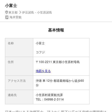
小富士
東京都
伊豆諸島・小笠原諸島
海岸景観
基本情報
名称
小富士
コフジ
住所
〒100-2211 東京都小笠原村母島
地図を見る
アクセス方法
沖港 車 12分 都道最南端から徒歩60
分
連絡先
小笠原村産業観光課
TEL：04998-2-3114
日本一南にある故郷富士。頂上から眼下に広がる南崎の珊瑚礁は