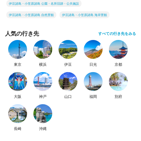
伊豆諸島・小笠原諸島 公園・名所旧跡・公共施設
伊豆諸島・小笠原諸島 自然景観
伊豆諸島・小笠原諸島 海岸景観
人気の行き先
すべての行き先をみる
東京
横浜
伊豆
日光
京都
大阪
神戸
山口
福岡
別府
長崎
沖縄