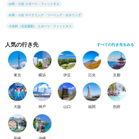
白馬・小谷 スポーツ・フィットネス
白馬・小谷 サイクリング・ツーリング・ポタリング
小谷村（北安曇郡） スポーツ・フィットネス
人気の行き先
すべての行き先をみる
東京
横浜
伊豆
日光
京都
大阪
神戸
山口
福岡
別府
長崎
沖縄