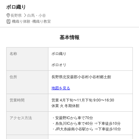
ボロ織り
長野県
白馬・小谷
機織り体験･機織り教室
基本情報
名称
ボロ織り
ボロオリ
住所
長野県北安曇郡小谷村小谷村郷土館
地図を見る
営業時間
営業 4月下旬〜11月下旬 9:00〜16:30
休業 火 冬期休館
アクセス方法
・安曇野ICから車で70分
・糸魚川ICから車で40分 ⇒下車徒歩10分
・JR大糸線南小谷駅から ⇒下車徒歩10分