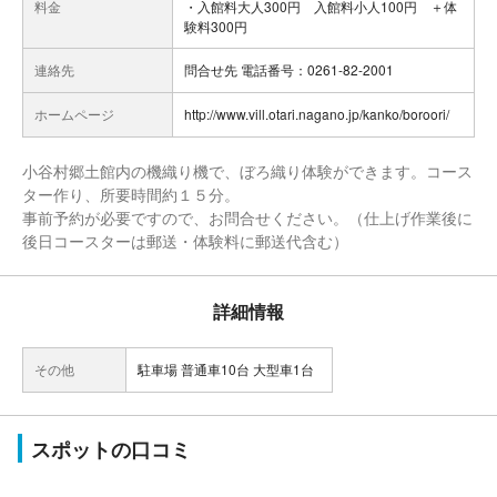
料金
・入館料大人300円 入館料小人100円 ＋体
験料300円
連絡先
問合せ先 電話番号：0261-82-2001
ホームページ
http://www.vill.otari.nagano.jp/kanko/boroori/
小谷村郷土館内の機織り機で、ぼろ織り体験ができます。コース
ター作り、所要時間約１５分。
事前予約が必要ですので、お問合せください。（仕上げ作業後に
後日コースターは郵送・体験料に郵送代含む）
詳細情報
その他
駐車場 普通車10台 大型車1台
スポットの口コミ