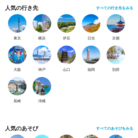
人気の行き先
すべての行き先をみる
東京
横浜
伊豆
日光
京都
大阪
神戸
山口
福岡
別府
長崎
沖縄
人気のあそび
すべてのあそびをみる