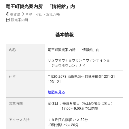
竜王町観光案内所 「情報館」内
滋賀県
草津・守山・近江八幡
観光案内所
基本情報
名称
竜王町観光案内所 「情報館」内
リュウオウチョウカンコウアンナイショ
「ジョウホウカン」ナイ
住所
〒520-2573 滋賀県蒲生郡竜王町鏡1231-21
1231-21
地図を見る
営業時間
定休日 ：毎週月曜日（祝日の場合は翌日）
17:00～9:00までは閉館
アクセス方法
ＪＲ近江八幡駅 バス 30分
JR野洲駅 バス 20分