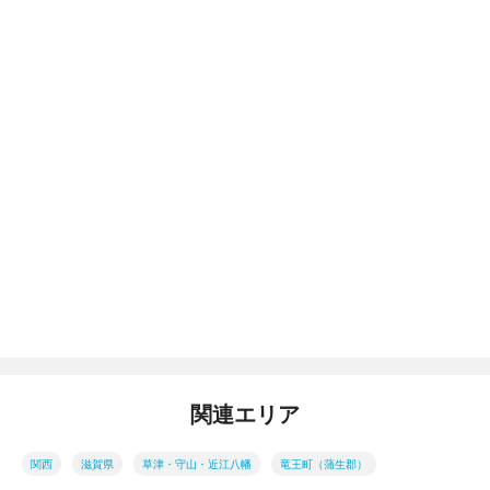
関連エリア
関西
滋賀県
草津・守山・近江八幡
竜王町（蒲生郡）