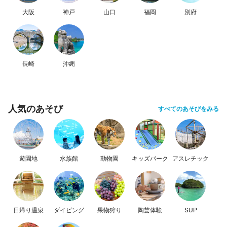
大阪
神戸
山口
福岡
別府
長崎
沖縄
人気のあそび
すべてのあそびをみる
遊園地
水族館
動物園
キッズパーク
アスレチック
日帰り温泉
ダイビング
果物狩り
陶芸体験
SUP