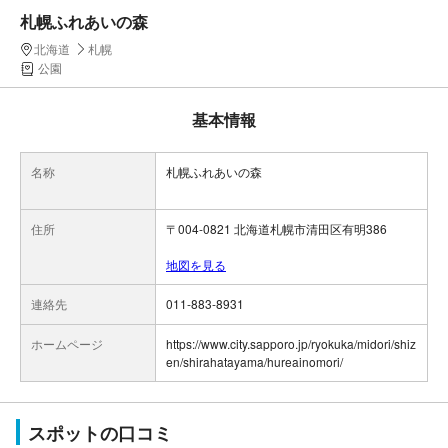
札幌ふれあいの森
北海道
札幌
公園
基本情報
名称
札幌ふれあいの森
住所
〒004-0821 北海道札幌市清田区有明386
地図を見る
連絡先
011-883-8931
ホームページ
https://www.city.sapporo.jp/ryokuka/midori/shiz
en/shirahatayama/hureainomori/
スポットの口コミ