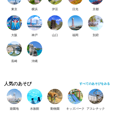
東京
横浜
伊豆
日光
京都
大阪
神戸
山口
福岡
別府
長崎
沖縄
人気のあそび
すべてのあそびをみる
遊園地
水族館
動物園
キッズパーク
アスレチック