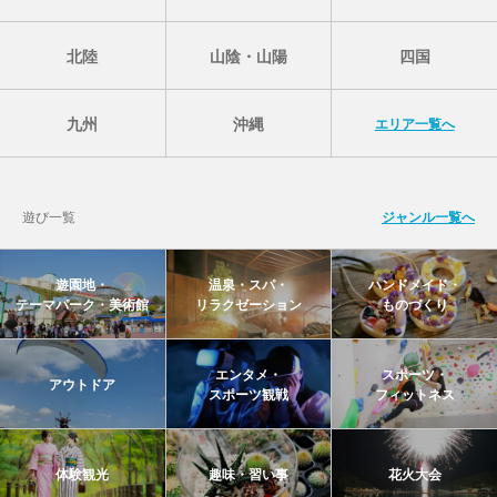
北陸
山陰・山陽
四国
九州
沖縄
エリア一覧へ
遊び一覧
ジャンル一覧へ
遊園地・
温泉・スパ・
ハンドメイド・
テーマパーク・美術館
リラクゼーション
ものづくり
エンタメ・
スポーツ・
アウトドア
スポーツ観戦
フィットネス
体験観光
趣味・習い事
花火大会