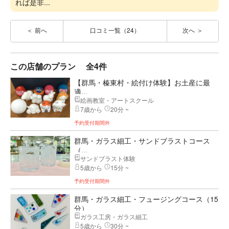
れば是非...
前へ
口コミ一覧（24）
次へ
この店舗のプラン
全4件
【群馬・榛東村・絵付け体験】お土産に最
適...
絵画教室・アートスクール
7歳から
20分 ~
予約受付期間外
群馬・ガラス細工・サンドブラストコース
（...
サンドブラスト体験
5歳から
15分 ~
予約受付期間外
群馬・ガラス細工・フュージングコース（15
分）
ガラス工房・ガラス細工
5歳から
30分 ~