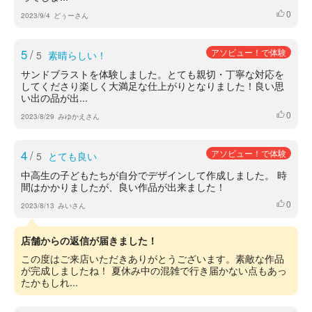
0
いいね
2023/9/4
どぅーさん
5
/
アソビュー！で体験
5
素晴らしい！
サンドブラストを体験しました。とても親切・丁寧な対応を
してくださり楽しく大満足な仕上がりとなりました！良い思
い出の品が出...
0
いいね
2023/8/29
みゆかえさん
4
/
アソビュー！で体験
5
とても良い
中高生の子どもたちが自分でデザインして作成しました。 時
間はかかりましたが、良い作品が出来ました！
0
いいね
2023/8/13
みいさん
店舗からの返信が届きました！
この度はご来店いただきありがとうございます。素敵な作品
が完成しましたね！ 夏休み中の混雑で行き届かない点もあっ
たかもしれ...