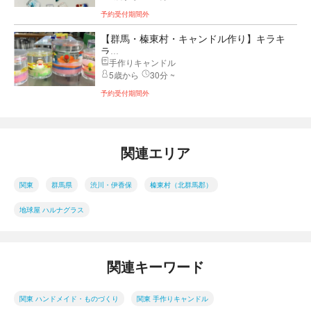
予約受付期間外
【群馬・榛東村・キャンドル作り】キラキ
ラ...
手作りキャンドル
5歳から
30分 ~
予約受付期間外
関連エリア
関東
群馬県
渋川・伊香保
榛東村（北群馬郡）
地球屋 ハルナグラス
関連キーワード
関東 ハンドメイド・ものづくり
関東 手作りキャンドル