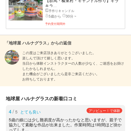
【群馬・榛東村・キャンドル作り】キラ
キラ...
手作りキャンドル
5歳から
30分 ~
予約受付期間外
「地球屋 ハルナグラス」からの返信
この度はご来店頂きありがとうございました。

楽しんで頂けて嬉しく思います。

当日から体験インストラクターの人数が少なく、ご迷惑をお掛け
したかもしれません。

また機会がございましたら是非ご来店ください。

お待ちしております。
地球屋 ハルナグラスの新着口コミ
4
/
アソビュー！で体験
5
とても良い
5歳の娘には少し難易度が高かったかなと思いますが、親子で
協力して素敵な作品が出来ました。作業時間は1時間ほど掛か
ってしま...