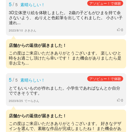
5
/
アソビュー！で体験
5
素晴らしい！
3D立体塗り絵を体験しました。 2歳の子どもがひまを持て余
さないよう、 ぬりえと色鉛筆を出してくれました。 小さい子
連れ...
0
いいね
2023/8/10
さきさん
店舗からの返信が届きました！
この度はご来店いただきありがとうございます。 楽しいひと
時をお過ごし頂けたら幸いです！ また機会がありましたら是
非お立ち...
5
/
アソビュー！で体験
5
素晴らしい！
とてもいいものが作れました。小学生であればなんとか自分
でできそうです。
0
いいね
2023/6/25
てーらさん
店舗からの返信が届きました！
この度はご来店いただきありがとうございます。 好きなデザ
インを選んで、素敵な作品が完成しましたね！ また機会があ