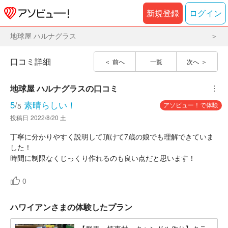
新規登録
ログイン
地球屋 ハルナグラス
口コミ詳細
前へ
一覧
次へ
地球屋 ハルナグラス
の口コミ
︙
5
/
素晴らしい！
アソビュー！で体験
5
投稿日
2022/8/20 土
丁寧に分かりやすく説明して頂けて7歳の娘でも理解できていま
した！
時間に制限なくじっくり作れるのも良い点だと思います！
0
ハワイアンさまの体験したプラン