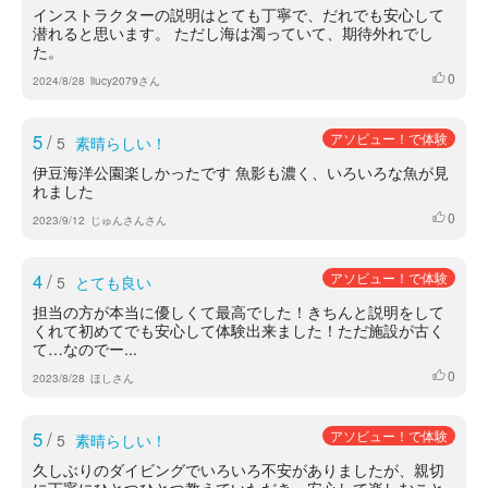
インストラクターの説明はとても丁寧で、だれでも安心して
潜れると思います。 ただし海は濁っていて、期待外れでし
た。
0
いいね
2024/8/28
liucy2079さん
5
/
アソビュー！で体験
5
素晴らしい！
伊豆海洋公園楽しかったです 魚影も濃く、いろいろな魚が見
れました
0
いいね
2023/9/12
じゅんさんさん
4
/
アソビュー！で体験
5
とても良い
担当の方が本当に優しくて最高でした！きちんと説明をして
くれて初めてでも安心して体験出来ました！ただ施設が古く
て…なのでー...
0
いいね
2023/8/28
ほしさん
5
/
アソビュー！で体験
5
素晴らしい！
久しぶりのダイビングでいろいろ不安がありましたが、親切