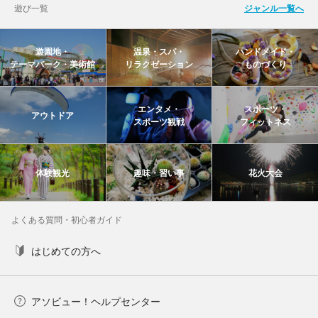
遊び一覧
ジャンル一覧へ
遊園地・
温泉・スパ・
ハンドメイド・
テーマパーク・美術館
リラクゼーション
ものづくり
エンタメ・
スポーツ・
アウトドア
スポーツ観戦
フィットネス
体験観光
趣味・習い事
花火大会
よくある質問・初心者ガイド
はじめての方へ
アソビュー！ヘルプセンター