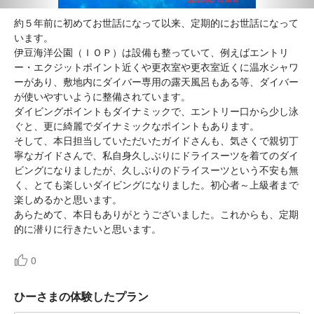
約５年前に初めてお世話になって以来、定期的にお世話になって
います。
伊豆海洋公園（ＩＯＰ）は設備も整っていて、例えばエントリ
ー・エクジットポイント近くや更衣室や更衣室近くに温水シャワ
ーがあり、敷地内にダイバー専用の露天風呂もある等、ダイバー
が使いやすいように整備されています。
ダイビングポイントもダイナミックで、エントリー口から少し泳
ぐと、更に綺麗でダイナミックなポイントもあります。
そして、本日担当していただいたガイドさんも、気さくで親切丁
寧なガイドさんで、私自身久しぶりにドライスーツを着てのダイ
ビングになりましたが、久しぶりのドライスーツという不安も無
く、とても楽しいダイビングになりました。初心者～上級者まで
楽しめるかと思います。
あらためて、本日もありがとうございました。これからも、定期
的に潜りに行きたいと思います。
0
ひーさまの体験したプラン