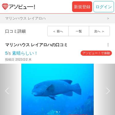
新規登録
ログイン
マリンハウス レイアロハ
口コミ詳細
前へ
一覧
次へ
マリンハウス レイアロハ
の口コミ
︙
5
/
素晴らしい！
アソビュー！で体験
5
投稿日
2023/2/2 木