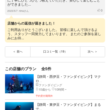
に丁寧にひとつひとつ教えていただき、安心して楽しむこと
ができました...
0
いいね
2023/5/7
ninaさん
店舗からの返信が届きました！
ご利用ありがとうございました。 皆様に楽しんで頂けるよ
う、スタッフ一同努力してまいります。 またのご参加を楽し
みにお待...
前へ
口コミ一覧（19）
次へ
この店舗のプラン
全5件
【静岡・西伊豆・ファンダイビング】マク
ロ...
ファンダイビング
10歳から
10時間 ~
予約受付期間外
【静岡・東伊豆・ファンダイビング】まる
で...