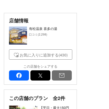
店舗情報
有松温泉 喜多の湯
口コミ(2,298)
お気に入りに追加する(430)
この店舗をシェアする
facebook
x
mail
この店舗のプラン
全2件
【平日・最大150円