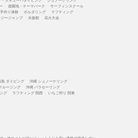
ー
遊園地・テーマパーク
サーフィンスクール
 手作り体験
ボルダリング
ラフティング
ンジージャンプ
水族館
花火大会
垣島 ダイビング
沖縄 シュノーケリング
 クルージング
沖縄 パラセーリング
ィング
ラフティング 関西
いちご狩り 関東
態で、他サイトがアソビュー！よりも安い価格で提供してい