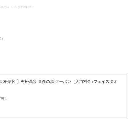
喜多の湯
S さまの口コミ
た。
50円割引】有松温泉 喜多の湯 クーポン（入浴料金+フェイスタオ
定無し