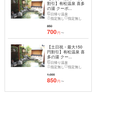
割引】有松温泉 喜多
の湯 クーポ...
日帰り温泉
指定無し
指定無し
850
700
円
〜
【土日祝・最大150
円割引】有松温泉 喜
多の湯 クー...
日帰り温泉
指定無し
指定無し
1,000
850
円
〜