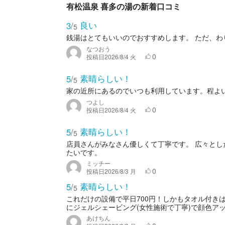
有松温泉 喜多の湯の新着口コミ
良い
3
/
5
銭湯はとてもいいのでおすすめします。 ただ、わ
なつおう
0
投稿日
2026/8/4 火
素晴らしい！
5
/
5
家の近所にあるのでいつも利用しています。程よ
つよし
0
投稿日
2026/8/4 火
素晴らしい！
5
/
5
店員さんがみなさん優しくて丁寧です。 広々とし
たいです。
ミッチー
0
投稿日
2026/8/3 月
素晴らしい！
5
/
5
これだけの設備で平日700円！しかもタオル付き
にジェルシェービング(女性施術で丁寧)で顔色アッ
あけちん