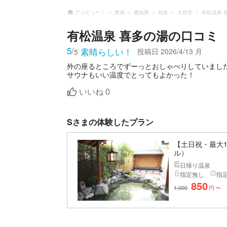
アソビュー！
東海
愛知県
知多
大府市
有松温泉 
有松温泉 喜多の湯
の口コミ
5
/
素晴らしい！
投稿日
2026/4/13 月
5
外の座るところでずーっとおしゃべりしていまし
サウナもいい温度でとってもよかった！
いいね
0
Sさまの体験したプラン
【土日祝・最大1
ル）
日帰り温泉
指定無し
指
850
1,000
円
〜