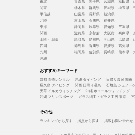
東北
青森県
岩手県
宮城県
秋田県
関東
栃木県
群馬県
茨城県
埼玉県
甲信越
山梨県
長野県
新潟県
北陸
富山県
石川県
福井県
東海
静岡県
岐阜県
愛知県
三重県
関西
滋賀県
京都府
大阪府
兵庫県
山陰・山陽
鳥取県
島根県
岡山県
広島県
四国
徳島県
香川県
愛媛県
高知県
九州
福岡県
佐賀県
長崎県
熊本県
沖縄
おすすめキーワード
京都 着物レンタル
沖縄 ダイビング
日帰り温泉 関東
屋久島 ダイビング
関西 日帰り温泉
石垣島 シュノー
天草 イルカウォッチング
沖縄 ホエールウォッチング
沖縄 マリンスポーツ
ガラス細工・ガラス工房 東京
宮
その他
ランキングから探す
拠点から探す
掲載お問い合わせ
※アソビュー！の最安値保証は、同一レジャー会社の提供