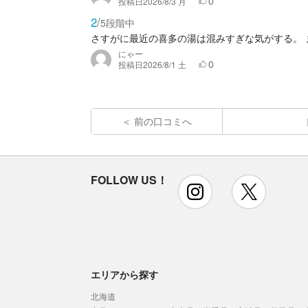
0
投稿日
2026/8/3 月
2
/
5段階中
さすがに最近の喜多の湯は混みすぎな気がする。
にゃー
0
投稿日
2026/8/1 土
前の口コミへ
FOLLOW US！
instagram
x
エリアから探す
北海道