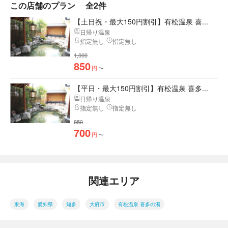
この店舗のプラン
全2件
【土日祝・最大150円割引】有松温泉 喜...
日帰り温泉
指定無し
指定無し
1,000
850
円
〜
【平日・最大150円割引】有松温泉 喜多...
日帰り温泉
指定無し
指定無し
850
700
円
〜
関連エリア
東海
愛知県
知多
大府市
有松温泉 喜多の湯