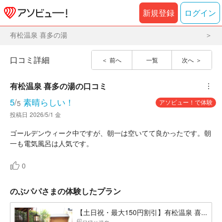
新規登録
ログイン
有松温泉 喜多の湯
口コミ詳細
前へ
一覧
次へ
有松温泉 喜多の湯
の口コミ
︙
5
/
素晴らしい！
アソビュー！で体験
5
投稿日
2026/5/1 金
ゴールデンウィーク中ですが、朝一は空いてて良かったです。朝
一も電気風呂は人気です。
0
のぶパパさまの体験したプラン
【土日祝・最大150円割引】有松温泉 喜...