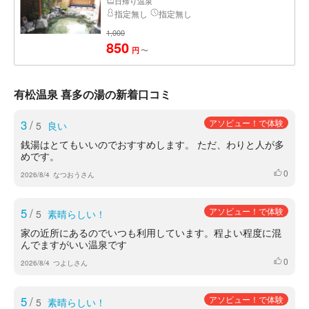
日帰り温泉
指定無し
指定無し
1,000
850
〜
円
有松温泉 喜多の湯の新着口コミ
3
/
アソビュー！で体験
5
良い
銭湯はとてもいいのでおすすめします。 ただ、わりと人が多
めです。
0
いいね
2026/8/4
なつおうさん
5
/
アソビュー！で体験
5
素晴らしい！
家の近所にあるのでいつも利用しています。程よい程度に混
んでますがいい温泉です
0
いいね
2026/8/4
つよしさん
5
/
アソビュー！で体験
5
素晴らしい！