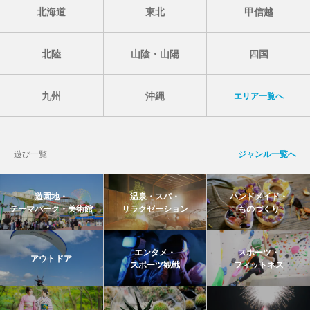
北海道
東北
甲信越
北陸
山陰・山陽
四国
九州
沖縄
エリア一覧へ
遊び一覧
ジャンル一覧へ
遊園地・
温泉・スパ・
ハンドメイド・
テーマパーク・美術館
リラクゼーション
ものづくり
エンタメ・
スポーツ・
アウトドア
スポーツ観戦
フィットネス