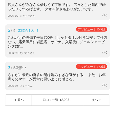
店員さんがみなさん優しくて丁寧です。 広々とした館内でゆ
ったりくつろげます。 タオル付きもありがたいです。
0
いいね
2026/8/3
ミッチーさん
5
/
アソビュー！で体験
5
素晴らしい！
これだけの設備で平日700円！しかもタオル付きは安くて仕方
ない。露天風呂に岩盤浴、サウナ。入浴後にジェルシェービ
ング(女...
0
いいね
2026/8/3
あけちんさん
2
/
アソビュー！で体験
5段階中
さすがに最近の喜多の湯は混みすぎな気がする。 また、お年
寄りのマナーが異常に悪いように感じる。
0
いいね
2026/8/1
にゃーさん
前へ
口コミ一覧（2,298）
次へ