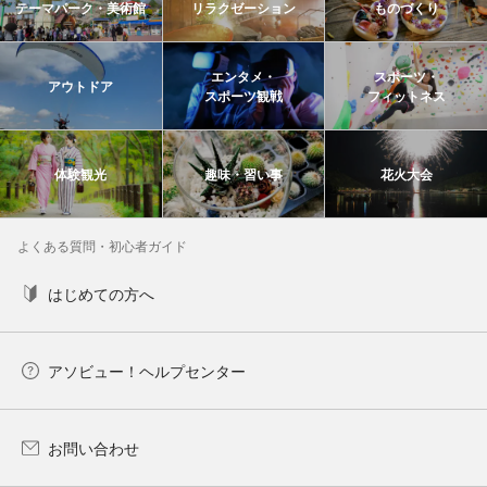
テーマパーク・美術館
リラクゼーション
ものづくり
エンタメ・
スポーツ・
アウトドア
スポーツ観戦
フィットネス
体験観光
趣味・習い事
花火大会
よくある質問・初心者ガイド
はじめての方へ
アソビュー！ヘルプセンター
お問い合わせ