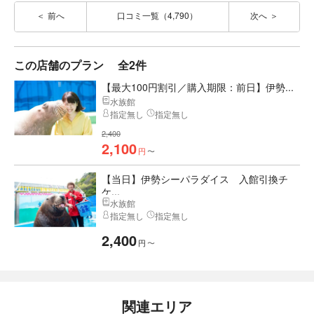
前へ
口コミ一覧（4,790）
次へ
この店舗のプラン
全2件
【最大100円割引／購入期限：前日】伊勢...
水族館
指定無し
指定無し
2,400
2,100
円
〜
【当日】伊勢シーパラダイス 入館引換チ
ケ...
水族館
指定無し
指定無し
2,400
円
〜
関連エリア