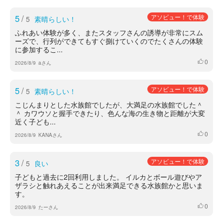
5
/
アソビュー！で体験
5
素晴らしい！
ふれあい体験が多く、またスタッフさんの誘導が非常にスム
ーズで、行列ができてもすぐ捌けていくのでたくさんの体験
に参加するこ...
0
いいね
2026/8/9
aさん
5
/
アソビュー！で体験
5
素晴らしい！
こじんまりとした水族館でしたが、大満足の水族館でした＾
＾ カワウソと握手できたり、色んな海の生き物と距離が大変
近く子ども...
0
いいね
2026/8/9
KANAさん
3
/
アソビュー！で体験
5
良い
子どもと過去に2回利用しました。 イルカとボール遊びやア
ザラシと触れあえることが出来満足できる水族館かと思いま
す。
0
いいね
2026/8/9
たーさん