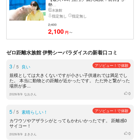
勢...
水族館
指定無し
指定無し
2,400
2,100
〜
円
ゼロ距離水族館 伊勢シーパラダイスの新着口コミ
3
/
アソビュー！で体験
5
良い
規模としては大きくないですが小さい子供連れでは満足でし
た。 本当に動物との距離が近かったです。 ただ外と繋がった
場所が多...
0
いいね
2026/8/9
なおさん
5
/
アソビュー！で体験
5
素晴らしい！
カワウソやアザラシがとってもかわいかったです。 距離感0
サイコー！
0
いいね
2026/8/9
まきさん