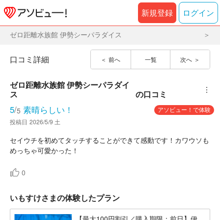
新規登録
ログイン
ゼロ距離水族館 伊勢シーパラダイス
口コミ詳細
前へ
一覧
次へ
ゼロ距離水族館 伊勢シーパラダイ
︙
ス
の口コミ
5
/
素晴らしい！
アソビュー！で体験
5
投稿日
2026/5/9 土
セイウチを初めてタッチすることができて感動です！カワウソも
めっちゃ可愛かった！
0
いもすけさまの体験したプラン
【最大100円割引／購入期限：前日】伊