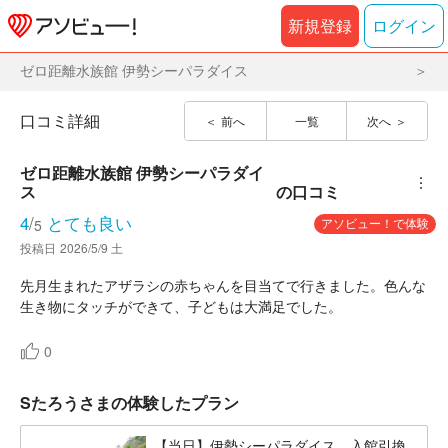
新規登録
ログイン
ゼロ距離水族館 伊勢シーパラダイス
口コミ詳細
前へ
一覧
次へ
ゼロ距離水族館 伊勢シーパラダイ
︙
ス
の口コミ
4
/
とても良い
アソビュー！で体験
5
投稿日
2026/5/9 土
先月生まれたアザラシの赤ちゃんを目当てで行きました。色んな
生き物にタッチができて、子どもは大満足でした。
0
Sたろうさまの体験したプラン
【当日】伊勢シーパラダイス 入館引換