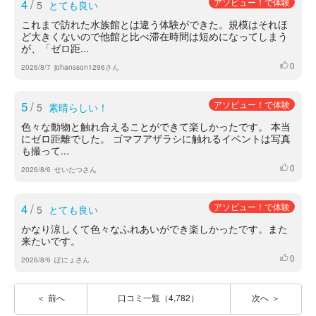
4
/
アソビュー！で体験
5
とても良い
これまで訪れた水族館とは違う体験ができた。規模はそれほ
ど大きくないので他館と比べ滞在時間は短めになってしまう
が、「ゼロ距...
0
いいね
2026/8/7
johansson1296さん
5
/
アソビュー！で体験
5
素晴らしい！
色々な動物と触れ合えることができて楽しかったです。 本当
にゼロ距離でした。 ゴマフアザラシに触れるイベントは写真
も撮って...
0
いいね
2026/8/6
せいたつさん
4
/
アソビュー！で体験
5
とても良い
かなり涼しくて色々なふれあいができ楽しかったです。また
来たいです。
0
いいね
2026/8/6
ぽにょさん
前へ
口コミ一覧（4,782）
次へ