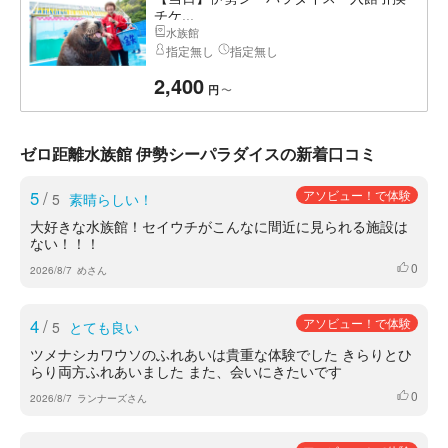
チケ...
水族館
指定無し
指定無し
2,400
〜
円
ゼロ距離水族館 伊勢シーパラダイスの新着口コミ
5
/
アソビュー！で体験
5
素晴らしい！
大好きな水族館！セイウチがこんなに間近に見られる施設は
ない！！！
0
いいね
2026/8/7
めさん
4
/
アソビュー！で体験
5
とても良い
ツメナシカワウソのふれあいは貴重な体験でした きらりとひ
らり両方ふれあいました また、会いにきたいです
0
いいね
2026/8/7
ランナーズさん