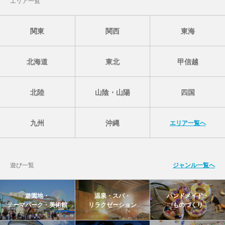
エリア一覧
関東
関西
東海
北海道
東北
甲信越
北陸
山陰・山陽
四国
九州
沖縄
エリア一覧へ
遊び一覧
ジャンル一覧へ
遊園地・
温泉・スパ・
ハンドメイド・
テーマパーク・美術館
リラクゼーション
ものづくり