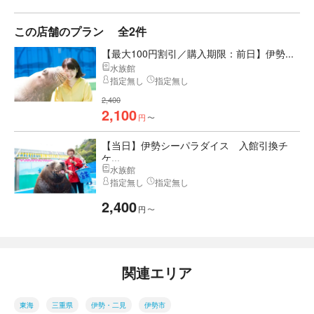
この店舗のプラン
全2件
【最大100円割引／購入期限：前日】伊勢...
水族館
指定無し
指定無し
2,400
2,100
円
〜
【当日】伊勢シーパラダイス 入館引換チ
ケ...
水族館
指定無し
指定無し
2,400
円
〜
関連エリア
東海
三重県
伊勢・二見
伊勢市