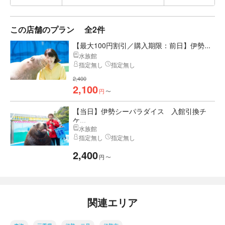
この店舗のプラン
全2件
【最大100円割引／購入期限：前日】伊勢...
水族館
指定無し
指定無し
2,400
2,100
円
〜
【当日】伊勢シーパラダイス 入館引換チ
ケ...
水族館
指定無し
指定無し
2,400
円
〜
関連エリア