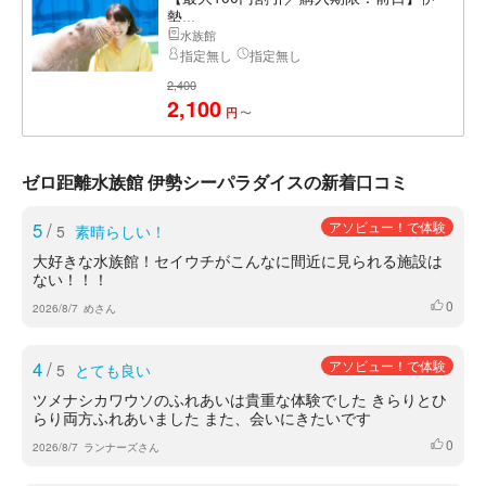
勢...
水族館
指定無し
指定無し
2,400
2,100
〜
円
ゼロ距離水族館 伊勢シーパラダイスの新着口コミ
5
/
アソビュー！で体験
5
素晴らしい！
大好きな水族館！セイウチがこんなに間近に見られる施設は
ない！！！
0
いいね
2026/8/7
めさん
4
/
アソビュー！で体験
5
とても良い
ツメナシカワウソのふれあいは貴重な体験でした きらりとひ
らり両方ふれあいました また、会いにきたいです
0
いいね
2026/8/7
ランナーズさん