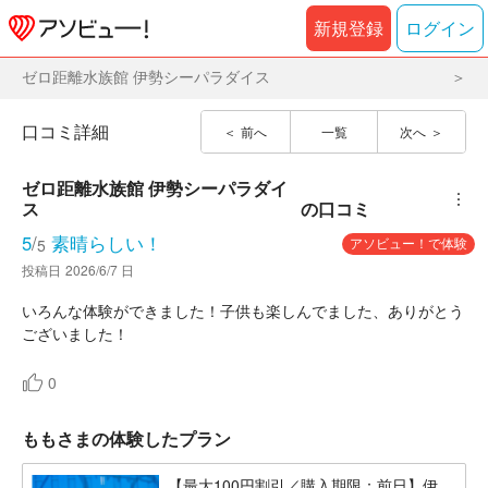
新規登録
ログイン
ゼロ距離水族館 伊勢シーパラダイス
口コミ詳細
前へ
一覧
次へ
ゼロ距離水族館 伊勢シーパラダイ
︙
ス
の口コミ
5
/
素晴らしい！
アソビュー！で体験
5
投稿日
2026/6/7 日
いろんな体験ができました！子供も楽しんでました、ありがとう
ございました！
0
ももさまの体験したプラン
【最大100円割引／購入期限：前日】伊