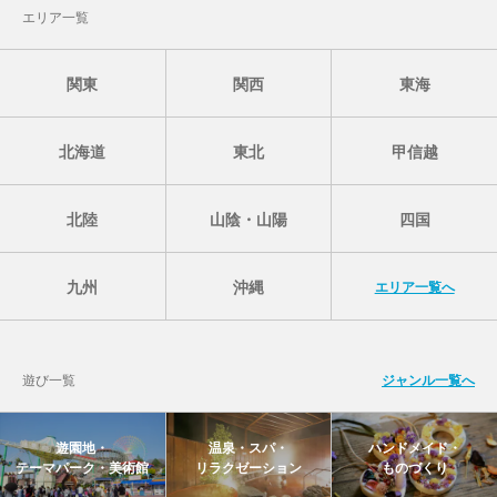
エリア一覧
関東
関西
東海
北海道
東北
甲信越
北陸
山陰・山陽
四国
九州
沖縄
エリア一覧へ
遊び一覧
ジャンル一覧へ
遊園地・
温泉・スパ・
ハンドメイド・
テーマパーク・美術館
リラクゼーション
ものづくり