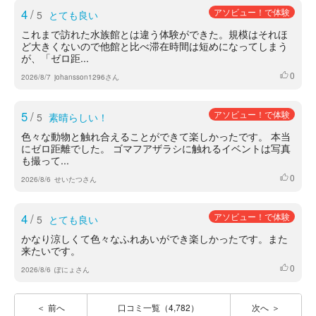
4
/
アソビュー！で体験
5
とても良い
これまで訪れた水族館とは違う体験ができた。規模はそれほ
ど大きくないので他館と比べ滞在時間は短めになってしまう
が、「ゼロ距...
0
いいね
2026/8/7
johansson1296さん
5
/
アソビュー！で体験
5
素晴らしい！
色々な動物と触れ合えることができて楽しかったです。 本当
にゼロ距離でした。 ゴマフアザラシに触れるイベントは写真
も撮って...
0
いいね
2026/8/6
せいたつさん
4
/
アソビュー！で体験
5
とても良い
かなり涼しくて色々なふれあいができ楽しかったです。また
来たいです。
0
いいね
2026/8/6
ぽにょさん
前へ
口コミ一覧（4,782）
次へ