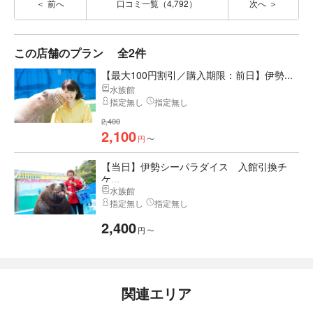
前へ
口コミ一覧（4,792）
次へ
この店舗のプラン
全2件
【最大100円割引／購入期限：前日】伊勢...
水族館
指定無し
指定無し
2,400
2,100
円
〜
【当日】伊勢シーパラダイス 入館引換チ
ケ...
水族館
指定無し
指定無し
2,400
円
〜
関連エリア