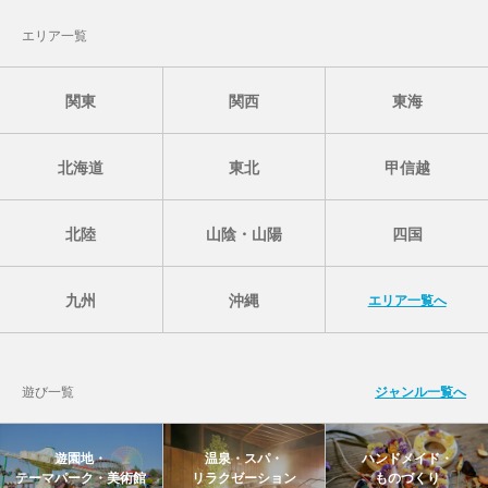
エリア一覧
関東
関西
東海
北海道
東北
甲信越
北陸
山陰・山陽
四国
九州
沖縄
エリア一覧へ
遊び一覧
ジャンル一覧へ
遊園地・
温泉・スパ・
ハンドメイド・
テーマパーク・美術館
リラクゼーション
ものづくり