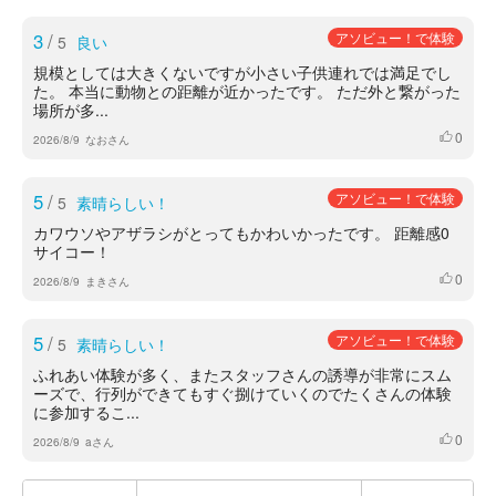
3
/
アソビュー！で体験
5
良い
規模としては大きくないですが小さい子供連れでは満足でし
た。 本当に動物との距離が近かったです。 ただ外と繋がった
場所が多...
0
いいね
2026/8/9
なおさん
5
/
アソビュー！で体験
5
素晴らしい！
カワウソやアザラシがとってもかわいかったです。 距離感0
サイコー！
0
いいね
2026/8/9
まきさん
5
/
アソビュー！で体験
5
素晴らしい！
ふれあい体験が多く、またスタッフさんの誘導が非常にスム
ーズで、行列ができてもすぐ捌けていくのでたくさんの体験
に参加するこ...
0
いいね
2026/8/9
aさん