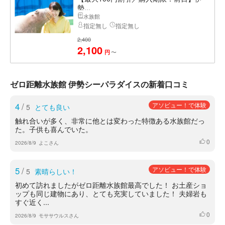
勢...
水族館
指定無し
指定無し
2,400
2,100
〜
円
ゼロ距離水族館 伊勢シーパラダイスの新着口コミ
4
/
アソビュー！で体験
5
とても良い
触れ合いが多く、非常に他とは変わった特徴ある水族館だっ
た。子供も喜んでいた。
0
いいね
2026/8/9
よこさん
5
/
アソビュー！で体験
5
素晴らしい！
初めて訪れましたがゼロ距離水族館最高でした！ お土産ショ
ップも同じ建物にあり、とても充実していました！ 夫婦岩も
すぐ近く...
0
いいね
2026/8/9
モササウルスさん