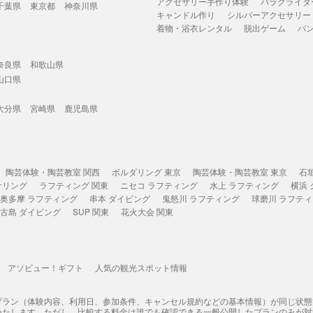
アクセサリー手作り体験
パラグライダ
千葉県
東京都
神奈川県
キャンドル作り
シルバーアクセサリー
着物・浴衣レンタル
脱出ゲーム
バ
奈良県
和歌山県
山口県
大分県
宮崎県
鹿児島県
陶芸体験・陶芸教室 関西
ボルダリング 東京
陶芸体験・陶芸教室 東京
石
ケリング
ラフティング 関東
ニセコ ラフティング
水上 ラフティング
横浜
奥多摩 ラフティング
串本 ダイビング
鬼怒川 ラフティング
球磨川 ラフテ
古島 ダイビング
SUP 関東
花火大会 関東
アソビュー！ギフト
人気の観光スポット情報
プラン（体験内容、利用日、参加条件、キャンセル規約などの基本情報）が同じ状
いたします。ただし、比較する料金は誰でも確認できる一般公開したプランのみが対