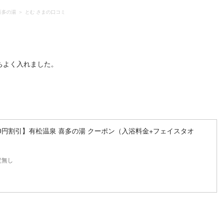
喜多の湯
とむ さまの口コミ
ちよく入れました。
0円割引】有松温泉 喜多の湯 クーポン（入浴料金+フェイスタオ
定無し