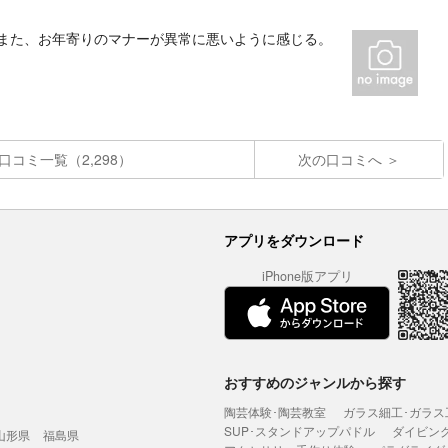
 また、お年寄りのマナーが異常に悪いように感じる。
口コミ一覧（2,298）
次の口コミへ
アプリをダウンロード
iPhone版アプリ
おすすめのジャンルから探す
陶芸体験･陶芸教室
ガラス細工･ガラス
SUP･スタンドアップパドル
ダイビン
山形県
福島県