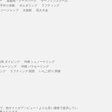
ー
遊園地・テーマパーク
サーフィンスクール
 手作り体験
ボルダリング
ラフティング
ンジージャンプ
水族館
花火大会
垣島 ダイビング
沖縄 シュノーケリング
 クルージング
沖縄 パラセーリング
ィング
ラフティング 関西
いちご狩り 関東
態で、他サイトがアソビュー！よりも安い価格で提供してい
象となります。