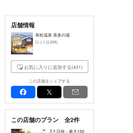
店舗情報
有松温泉 喜多の湯
口コミ(2,298)
お気に入りに追加する(431)
この店舗をシェアする
facebook
x
mail
この店舗のプラン
全2件
【土日祝・最大150