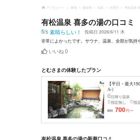
アソビュー！
東海
愛知県
知多
大府市
有松温泉 
有松温泉 喜多の湯
の口コミ
5
/
素晴らしい！
投稿日
2026/6/11 木
5
非常によかったです。サウナ、温泉、全部が気持
いいね
0
とむさまの体験したプラン
【平日・最大15
ル）
日帰り温泉
指定無し
指
700
850
円
〜
有松温泉 喜多の湯の新着口コミ