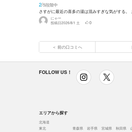
2
/
5段階中
さすがに最近の喜多の湯は混みすぎな気がする。
にゃー
0
投稿日
2026/8/1 土
前の口コミへ
FOLLOW US！
instagram
x
エリアから探す
北海道
東北
青森県
岩手県
宮城県
秋田県