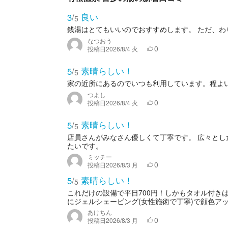
良い
3
/
5
銭湯はとてもいいのでおすすめします。 ただ、わ
なつおう
0
投稿日
2026/8/4 火
素晴らしい！
5
/
5
家の近所にあるのでいつも利用しています。程よ
つよし
0
投稿日
2026/8/4 火
素晴らしい！
5
/
5
店員さんがみなさん優しくて丁寧です。 広々とし
たいです。
ミッチー
0
投稿日
2026/8/3 月
素晴らしい！
5
/
5
これだけの設備で平日700円！しかもタオル付き
にジェルシェービング(女性施術で丁寧)で顔色アッ
あけちん
0
投稿日
2026/8/3 月