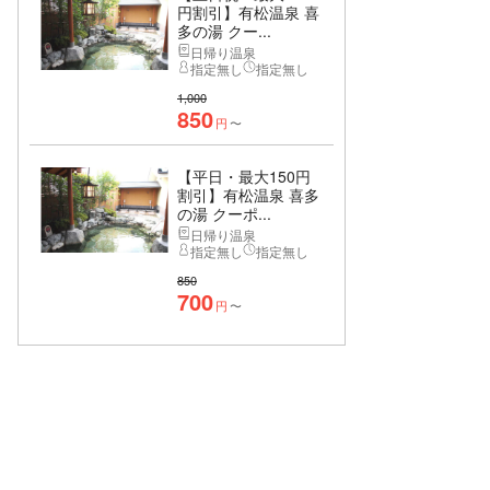
円割引】有松温泉 喜
多の湯 クー...
日帰り温泉
指定無し
指定無し
1,000
850
円
〜
【平日・最大150円
割引】有松温泉 喜多
の湯 クーポ...
日帰り温泉
指定無し
指定無し
850
700
円
〜