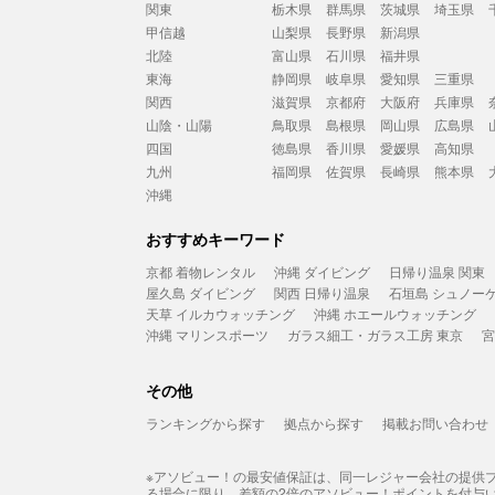
関東
栃木県
群馬県
茨城県
埼玉県
甲信越
山梨県
長野県
新潟県
北陸
富山県
石川県
福井県
東海
静岡県
岐阜県
愛知県
三重県
関西
滋賀県
京都府
大阪府
兵庫県
山陰・山陽
鳥取県
島根県
岡山県
広島県
四国
徳島県
香川県
愛媛県
高知県
九州
福岡県
佐賀県
長崎県
熊本県
沖縄
おすすめキーワード
京都 着物レンタル
沖縄 ダイビング
日帰り温泉 関東
屋久島 ダイビング
関西 日帰り温泉
石垣島 シュノー
天草 イルカウォッチング
沖縄 ホエールウォッチング
沖縄 マリンスポーツ
ガラス細工・ガラス工房 東京
宮
その他
ランキングから探す
拠点から探す
掲載お問い合わせ
※アソビュー！の最安値保証は、同一レジャー会社の提供
る場合に限り、差額の2倍のアソビュー！ポイントを付与