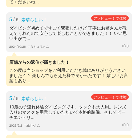
てくださいね...
5
/
アソビュー！で体験
5
素晴らしい！
ダイビング初めてですごく緊張したけど 丁寧にお姉さんが教
えてくれたので安心して楽しむことができました！！ いい思
い出がで...
0
いいね
2024/10/26
こなちょるさん
店舗からの返信が届きました！
この度は当ショップをご利用いただき誠にありがとうござい
ました＾＾ 楽しんでもらえた様で良かったです！ 嬉しいお言
葉もあり...
5
/
アソビュー！で体験
5
素晴らしい！
10歳の子連れ体験ダイビングです。タンクも大人用。レンズ
入りのマスクを用意していただいて本格的装備。そしてビー
チエントリ...
0
いいね
2023/9/2
matchyさん