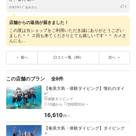
1
いいね
2022/9/11
あみさん
店舗からの返信が届きました！
この度は当ショップをご利用いただき誠にありがとうござい
ました＾＾ ２回も来てくださりとても嬉しいです＾＾ カメさ
んにも...
前へ
口コミ一覧（39）
次へ
この店舗のプラン
全8件
【奄美大島・体験ダイビング】憧れのダイ
ビ...
体験ダイビング
10歳から
2時間30分 ~
16,610
円
〜
【奄美大島・体験ダイビング】ダイビング
と...