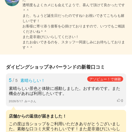
透明度もよくカメにも会えてようで、喜んで頂けて良かったです
＾＾

また、ちょうど誕生日だったのですね✨お祝いできてこちらも嬉
しいです！

お客様に寄り添う接客を心掛けておりますので、いつでもご相談
くださいね＾＾

また是非遊びにいらしてください！

またお会いできるのを、スタッフ一同楽しみにお待ちしておりま
す＾＾
ダイビングショップネバーランドの新着口コミ
5
/
アソビュー！で体験
5
素晴らしい！
素晴らしい景色と体験に感動しました。おすすめです。また
機会があれば利用したいです。
0
いいね
2026/5/17
みーさん
店舗からの返信が届きました！
この度は当ショップをご利用いただきありがとうございまし
た。素敵な口コミ大変うれしいです！また是非遊びにいらし