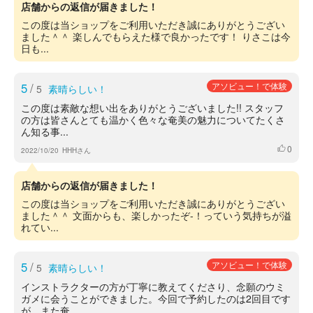
店舗からの返信が届きました！
この度は当ショップをご利用いただき誠にありがとうござい
ました＾＾ 楽しんでもらえた様で良かったです！ りさこは今
日も...
5
/
アソビュー！で体験
5
素晴らしい！
この度は素敵な想い出をありがとうございました!! スタッフ
の方は皆さんとても温かく色々な奄美の魅力についてたくさ
ん知る事...
0
いいね
2022/10/20
HHHさん
店舗からの返信が届きました！
この度は当ショップをご利用いただき誠にありがとうござい
ました＾＾ 文面からも、楽しかったぞ-！っていう気持ちが溢
れてい...
5
/
アソビュー！で体験
5
素晴らしい！
インストラクターの方が丁寧に教えてくださり、念願のウミ
ガメに会うことができました。今回で予約したのは2回目です
が、また奄...