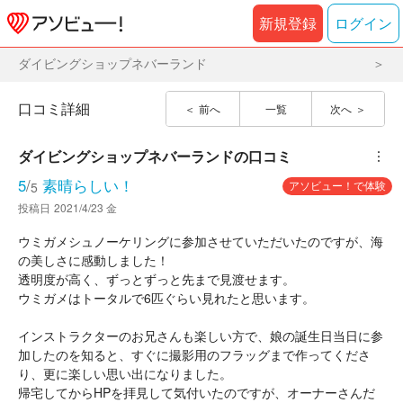
新規登録
ログイン
ダイビングショップネバーランド
口コミ詳細
前へ
一覧
次へ
ダイビングショップネバーランド
の口コミ
︙
5
/
素晴らしい！
アソビュー！で体験
5
投稿日
2021/4/23 金
ウミガメシュノーケリングに参加させていただいたのですが、海
の美しさに感動しました！
透明度が高く、ずっとずっと先まで見渡せます。
ウミガメはトータルで6匹ぐらい見れたと思います。
インストラクターのお兄さんも楽しい方で、娘の誕生日当日に参
加したのを知ると、すぐに撮影用のフラッグまで作ってくださ
り、更に楽しい思い出になりました。
帰宅してからHPを拝見して気付いたのですが、オーナーさんだ