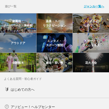
遊び一覧
ジャンル一覧へ
遊園地・
温泉・スパ・
ハンドメイド・
テーマパーク・美術館
リラクゼーション
ものづくり
エンタメ・
スポーツ・
アウトドア
スポーツ観戦
フィットネス
体験観光
趣味・習い事
花火大会
よくある質問・初心者ガイド
はじめての方へ
アソビュー！ヘルプセンター