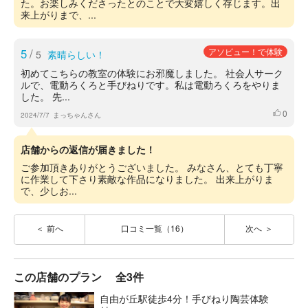
た。お楽しみくださったとのことで大変嬉しく存じます。出
来上がりまで、...
5
/
アソビュー！で体験
5
素晴らしい！
初めてこちらの教室の体験にお邪魔しました。 社会人サーク
ルで、電動ろくろと手びねりです。私は電動ろくろをやりま
した。 先...
0
いいね
2024/7/7
まっちゃんさん
店舗からの返信が届きました！
ご参加頂きありがとうございました。 みなさん、とても丁寧
に作業して下さり素敵な作品になりました。 出来上がりま
で、少しお...
前へ
口コミ一覧（16）
次へ
この店舗のプラン
全3件
自由が丘駅徒歩4分！手びねり陶芸体験