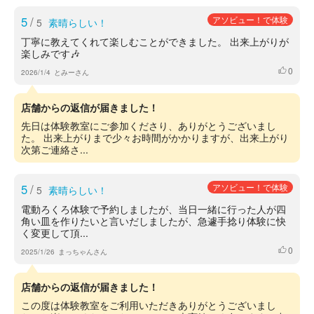
5
/
アソビュー！で体験
5
素晴らしい！
丁寧に教えてくれて楽しむことができました。 出来上がりが
楽しみです🎶
0
いいね
2026/1/4
とみーさん
店舗からの返信が届きました！
先日は体験教室にご参加くださり、ありがとうございまし
た。 出来上がりまで少々お時間がかかりますが、出来上がり
次第ご連絡さ...
5
/
アソビュー！で体験
5
素晴らしい！
電動ろくろ体験で予約しましたが、当日一緒に行った人が四
角い皿を作りたいと言いだしましたが、急遽手捻り体験に快
く変更して頂...
0
いいね
2025/1/26
まっちゃんさん
店舗からの返信が届きました！
この度は体験教室をご利用いただきありがとうございまし