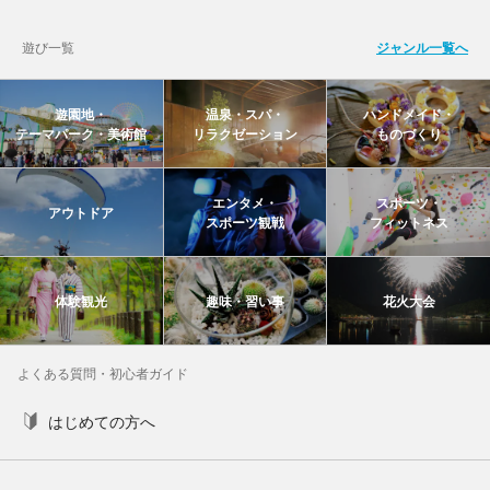
遊び一覧
ジャンル一覧へ
遊園地・
温泉・スパ・
ハンドメイド・
テーマパーク・美術館
リラクゼーション
ものづくり
エンタメ・
スポーツ・
アウトドア
スポーツ観戦
フィットネス
体験観光
趣味・習い事
花火大会
よくある質問・初心者ガイド
はじめての方へ