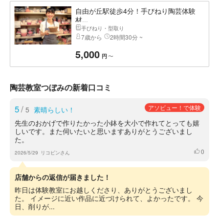
自由が丘駅徒歩4分！手びねり陶芸体験
材...
手びねり・型取り
7歳から
2時間30分 ~
5,000
〜
円
陶芸教室つぼみの新着口コミ
5
/
アソビュー！で体験
5
素晴らしい！
先生のおかげで作りたかった小鉢を大小で作れてとっても嬉
しいです。また伺いたいと思いますありがとうございまし
た。
0
いいね
2026/5/29
リコピンさん
店舗からの返信が届きました！
昨日は体験教室にお越しくださり、ありがとうございまし
た。 イメージに近い作品に近づけられて、よかったです。 今
日、削りが...