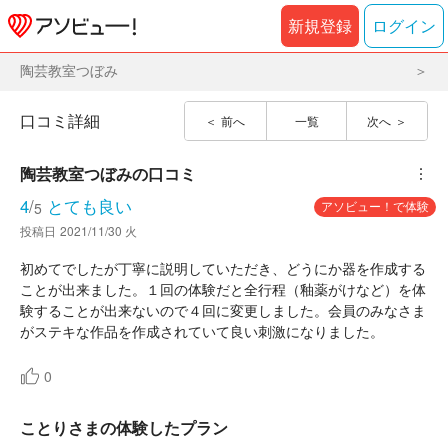
新規登録
ログイン
陶芸教室つぼみ
口コミ詳細
前へ
一覧
次へ
陶芸教室つぼみ
の口コミ
︙
4
/
とても良い
アソビュー！で体験
5
投稿日
2021/11/30 火
初めてでしたが丁寧に説明していただき、どうにか器を作成する
ことが出来ました。１回の体験だと全行程（釉薬がけなど）を体
験することが出来ないので４回に変更しました。会員のみなさま
がステキな作品を作成されていて良い刺激になりました。
0
ことりさまの体験したプラン