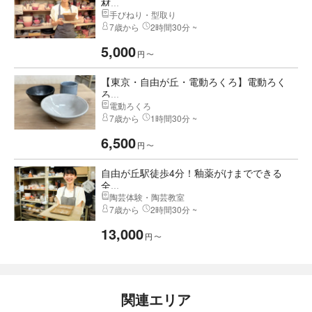
材...
手びねり・型取り
7歳から
2時間30分 ~
5,000
円
〜
【東京・自由が丘・電動ろくろ】電動ろく
ろ...
電動ろくろ
7歳から
1時間30分 ~
6,500
円
〜
自由が丘駅徒歩4分！釉薬がけまでできる
全...
陶芸体験・陶芸教室
7歳から
2時間30分 ~
13,000
円
〜
関連エリア