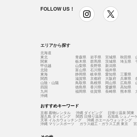
FOLLOW US！
instagram
x
エリアから探す
北海道
東北
青森県
岩手県
宮城県
秋田県
関東
栃木県
群馬県
茨城県
埼玉県
甲信越
山梨県
長野県
新潟県
北陸
富山県
石川県
福井県
東海
静岡県
岐阜県
愛知県
三重県
関西
滋賀県
京都府
大阪府
兵庫県
山陰・山陽
鳥取県
島根県
岡山県
広島県
四国
徳島県
香川県
愛媛県
高知県
九州
福岡県
佐賀県
長崎県
熊本県
沖縄
おすすめキーワード
京都 着物レンタル
沖縄 ダイビング
日帰り温泉 関東
屋久島 ダイビング
関西 日帰り温泉
石垣島 シュノー
天草 イルカウォッチング
沖縄 ホエールウォッチング
沖縄 マリンスポーツ
ガラス細工・ガラス工房 東京
宮
その他