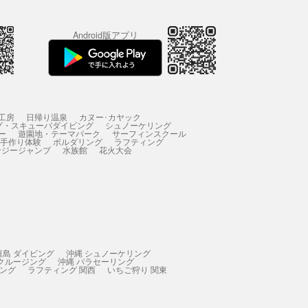
Android版アプリ
工房
日帰り温泉
カヌー･カヤック
グ・スキューバダイビング
シュノーケリング
ー
遊園地・テーマパーク
サーフィンスクール
 手作り体験
ボルダリング
ラフティング
ンジージャンプ
水族館
花火大会
垣島 ダイビング
沖縄 シュノーケリング
 クルージング
沖縄 パラセーリング
ィング
ラフティング 関西
いちご狩り 関東