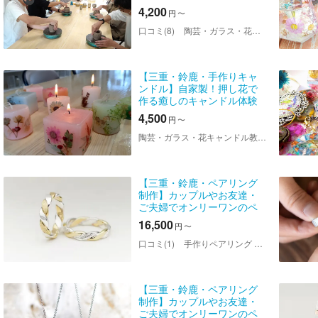
4,200
円
〜
口コミ(8)
陶芸・ガラス・花キャンドル教室ちよの＜鈴鹿店＞
【三重・鈴鹿・手作りキャ
ンドル】自家製！押し花で
作る癒しのキャンドル体験
です。押し花キャンドル（2
4,500
円
〜
個）
陶芸・ガラス・花キャンドル教室ちよの＜鈴鹿店＞
【三重・鈴鹿・ペアリング
制作】カップルやお友達・
ご夫婦でオンリーワンのペ
アリング制作！＜ふたり結
16,500
円
〜
び＞
口コミ(1)
手作りペアリング OneT.(ワント) 三重店
【三重・鈴鹿・ペアリング
制作】カップルやお友達・
ご夫婦でオンリーワンのペ