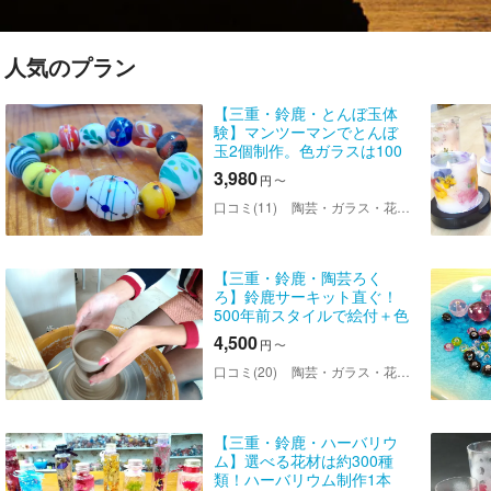
人気のプラン
【三重・鈴鹿・とんぼ玉体
験】マンツーマンでとんぼ
玉2個制作。色ガラスは100
種類～
3,980
円
〜
口コミ(11)
陶芸・ガラス・花キャンドル教室ちよの＜鈴鹿店＞
【三重・鈴鹿・陶芸ろく
ろ】鈴鹿サーキット直ぐ！
500年前スタイルで絵付＋色
付け付きろくろ体験！
4,500
円
〜
口コミ(20)
陶芸・ガラス・花キャンドル教室ちよの＜鈴鹿店＞
【三重・鈴鹿・ハーバリウ
ム】選べる花材は約300種
類！ハーバリウム制作1本