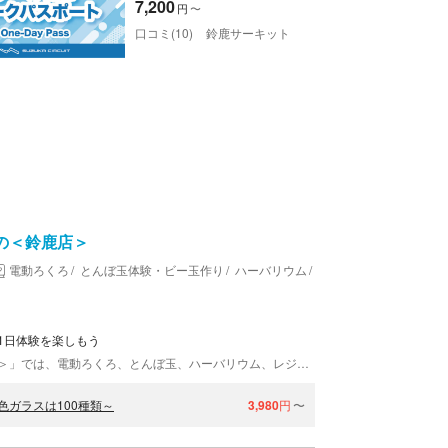
7,200
円
〜
口コミ(10)
鈴鹿サーキット
の＜鈴鹿店＞
電動ろくろ
とんぼ玉体験・ビー玉作り
ハーバリウム
手びねり・型取り
手
1日体験を楽しもう
「陶芸・ガラス・花キャンドル教室ちよの＜鈴鹿店＞」では、電動ろくろ、とんぼ玉、ハーバリウム、レジン、キャンドル、サンドブラスト等の習い事や1日体験ができます。体験は簡単な基本体験と本格体験が約30種類あります。また鈴鹿工房では自家製のお花が常時300種類！お花を育てたり、染めたりもしてます。 体験教室モットーは「楽で簡単キレイな物作り」。毎日2名様～3才～個別での体験も受け付けていますよ。「鈴鹿サーキット」から車で約5分の立地で好アクセスです。①まず鈴鹿市御園ふれあい会館迄行きます。そのまま左に曲がり自転車屋さんを過ぎた角を右に曲がり到着です。②奥のインターホンを押してください。
ガラスは100種類～
3,980
円
〜