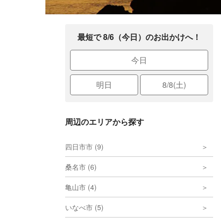
最短で 8/6（今日）のお出かけへ！
今日
明日
8/8(土)
周辺のエリアから探す
四日市市 (9)
桑名市 (6)
亀山市 (4)
いなべ市 (5)