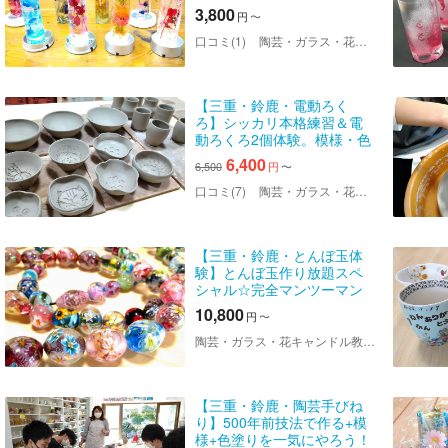
3,800
円
〜
口コミ(1)
陶芸・ガラス・花キャンドル教室ちよの＜鈴鹿店＞
【三重・鈴鹿・電動ろく
ろ】シッカリ本格練習＆電
動ろくろ2個体験。模様・色
付け付き。
6,400
6,500
円
〜
口コミ(7)
陶芸・ガラス・花キャンドル教室ちよの＜鈴鹿店＞
【三重・鈴鹿・とんぼ玉体
験】とんぼ玉作り放題スペ
シャル☆完全マンツーマン
で作ります！100種類もある
10,800
円
〜
色とりどりのガラスを使
い、バーナーで溶かしてお
陶芸・ガラス・花キャンドル教室ちよの＜鈴鹿店＞
好きなとんぼ玉がいくつで
も作れますよ
【三重・鈴鹿・陶芸手びね
り】500年前技法で作る+模
様+色塗りを一気にやろう！