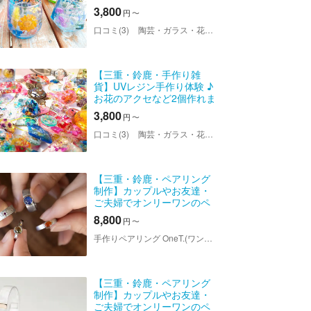
ェルキャンドル体験！
3,800
円
〜
口コミ(3)
陶芸・ガラス・花キャンドル教室ちよの＜鈴鹿店＞
【三重・鈴鹿・手作り雑
貨】UVレジン手作り体験 ♪
お花のアクセなど2個作れま
す
3,800
円
〜
口コミ(3)
陶芸・ガラス・花キャンドル教室ちよの＜鈴鹿店＞
【三重・鈴鹿・ペアリング
制作】カップルやお友達・
ご夫婦でオンリーワンのペ
アリング制作！＜My カラー
8,800
円
〜
＞
手作りペアリング OneT.(ワント) 三重店
【三重・鈴鹿・ペアリング
制作】カップルやお友達・
ご夫婦でオンリーワンのペ