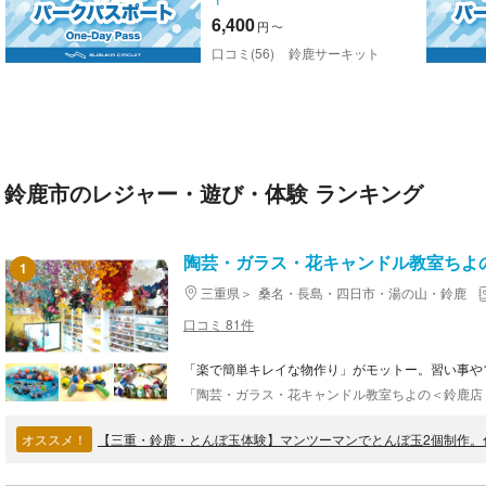
6,400
円
〜
口コミ(56)
鈴鹿サーキット
鈴鹿市のレジャー・遊び・体験 ランキング
陶芸・ガラス・花キャンドル教室ちよ
1
三重県
桑名・長島・四日市・湯の山・鈴鹿
口コミ 81件
「楽で簡単キレイな物作り」がモットー。習い事や
オススメ！
【三重・鈴鹿・とんぼ玉体験】マンツーマンでとんぼ玉2個制作。色