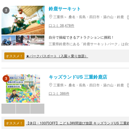
鈴鹿サーキット
2
三重県
桑名・長島・四日市・湯の山・鈴鹿
口コミ 38,478件
自分で操縦できるアトラクションに挑戦！
オススメ！
★パークパスポート（入園＋乗り放題）
キッズランドUS 三重鈴鹿店
3
三重県
桑名・長島・四日市・湯の山・鈴鹿
口コミ 386件
オススメ！
【休日・100円OFF】こども3時間遊び放題 キッズランドUS 三重