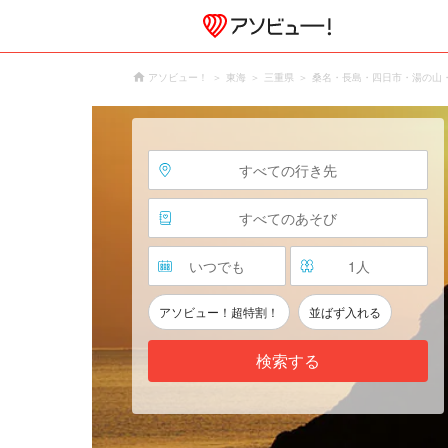
アソビュー！
東海
三重県
桑名・長島・四日市・湯の山
すべての行き先
すべてのあそび
いつでも
1
人
アソビュー！超特割！
並ばず入れる
検索する