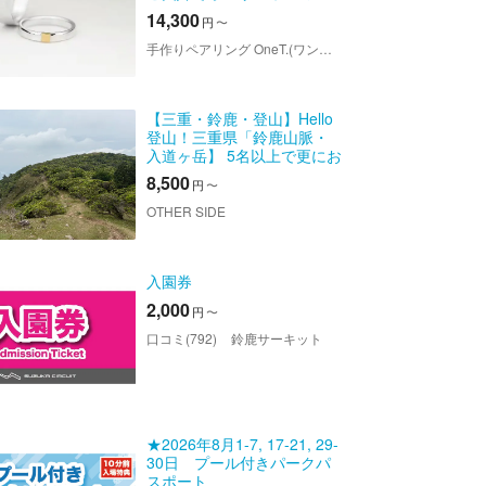
アリング制作！＜プラス
14,300
円
〜
One＞
手作りペアリング OneT.(ワント) 三重店
【三重・鈴鹿・登山】Hello
登山！三重県「鈴鹿山脈・
入道ヶ岳】 5名以上で更にお
得に！
8,500
円
〜
OTHER SIDE
入園券
2,000
円
〜
口コミ(792)
鈴鹿サーキット
★2026年8月1-7, 17-21, 29-
30日 プール付きパークパ
スポート