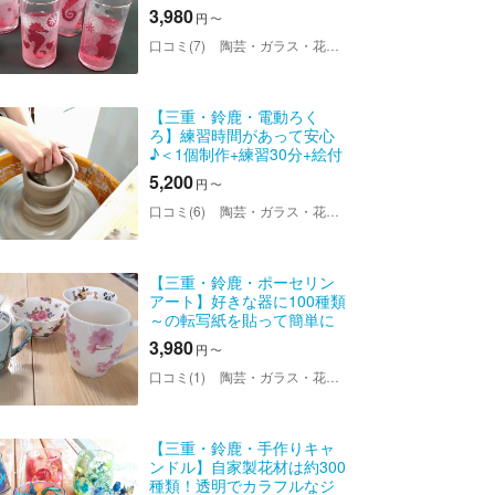
ースで乾杯付き！
3,980
円
〜
口コミ(7)
陶芸・ガラス・花キャンドル教室ちよの＜鈴鹿店＞
【三重・鈴鹿・電動ろく
ろ】練習時間があって安心
♪＜1個制作+練習30分+絵付
け＋色付け＞
5,200
円
〜
口コミ(6)
陶芸・ガラス・花キャンドル教室ちよの＜鈴鹿店＞
【三重・鈴鹿・ポーセリン
アート】好きな器に100種類
～の転写紙を貼って簡単に
高級感のある器を作ろう！
3,980
円
〜
（1個制作）
口コミ(1)
陶芸・ガラス・花キャンドル教室ちよの＜鈴鹿店＞
【三重・鈴鹿・手作りキャ
ンドル】自家製花材は約300
種類！透明でカラフルなジ