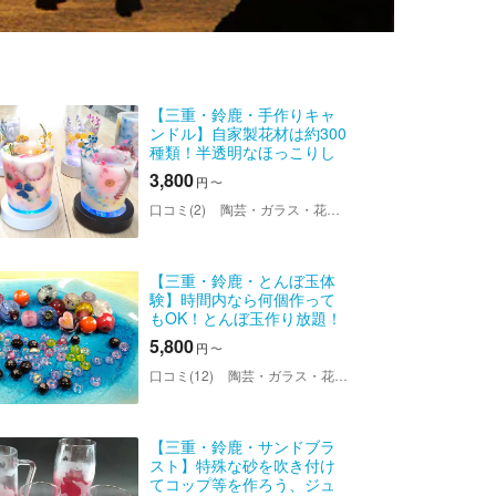
【三重・鈴鹿・手作りキャ
ンドル】自家製花材は約300
種類！半透明なほっこりし
たキャンドル体験
3,800
円
〜
口コミ(2)
陶芸・ガラス・花キャンドル教室ちよの＜鈴鹿店＞
【三重・鈴鹿・とんぼ玉体
験】時間内なら何個作って
もOK！とんぼ玉作り放題！
5,800
円
〜
口コミ(12)
陶芸・ガラス・花キャンドル教室ちよの＜鈴鹿店＞
【三重・鈴鹿・サンドブラ
スト】特殊な砂を吹き付け
てコップ等を作ろう、ジュ