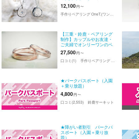
アリング制作！＜ラフルペ
12,100
円
〜
ンダント＞
手作りペアリング OneT.(ワント) 三重店
【三重・鈴鹿・ペアリング
制作】カップルやお友達・
ご夫婦でオンリーワンのペ
アリング制作！＜木目金＞
27,500
円
〜
口コミ(1)
手作りペアリング OneT.(ワント) 三重店
★パークパスポート（入園
＋乗り放題）
4,800
円
〜
口コミ(2,553)
鈴鹿サーキット
★障がい者割引 パークパ
スポート（入園＋乗り放
題）