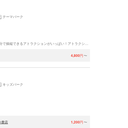
テーマパーク
三重県鈴鹿市にある「鈴鹿サーキットパーク」は自分で操縦できるアトラクションがいっぱい！アトラクションごとにミッションが用意されていて、お子さまのいどむココロをくすぐる仕掛けが豊富なテーマパークです♪0歳から乗車できるアトラクションもあり、家族みんなでお楽しみいただけます！
4,800
円
〜
キッズパーク
鈴鹿店
1,200
円
〜