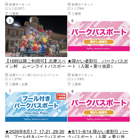
鈴鹿サーキット
鈴鹿サーキット
口コミ(2,557)
口コミ(794)
三重県
桑名・長島・四日市・湯の山・鈴鹿
三重県
桑名・長島・四日市・湯の山・鈴鹿
5位
6位
【16時以降ご利用可】志摩スペ
★障がい者割引 パークパスポ
イン村 ムーンライトパスポー
ート（入園＋乗り放題）
ト
志摩スペイン村パルケエスパーニャ
鈴鹿サーキット
口コミ(279)
口コミ(180)
三重県
志摩
三重県
桑名・長島・四日市・湯の山・鈴鹿
7位
8位
★2026年8月1-7, 17-21, 29-30
★8/11~8/14 障がい者割引 パー
日 プール付きパークパスポー
クパスポート（入園 ＋乗り放