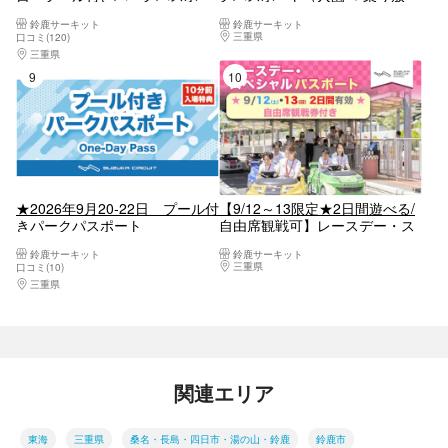
ト
題）
鈴鹿サーキット
鈴鹿サーキット
三重県
桑名・長島・四日市・湯の山・鈴鹿
口コミ(120)
三重県
桑名・長島・四日市・湯の山・鈴鹿
9位
10位
★2026年9月20-22日 プール付
【9/12～13限定★2日間遊べる/
きパークパスポート
自由席観戦可】レースデー・ス
ペシャルパスポート前売券
鈴鹿サーキット
鈴鹿サーキット
三重県
桑名・長島・四日市・湯の山・鈴鹿
口コミ(10)
三重県
桑名・長島・四日市・湯の山・鈴鹿
関連エリア
東海
三重県
桑名・長島・四日市・湯の山・鈴鹿
鈴鹿市