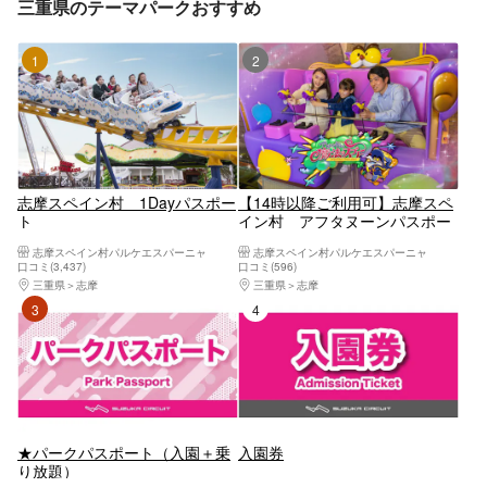
三重県のテーマパークおすすめ
1位
2位
志摩スペイン村 1Dayパスポー
【14時以降ご利用可】志摩スペ
ト
イン村 アフタヌーンパスポー
ト
志摩スペイン村パルケエスパーニャ
志摩スペイン村パルケエスパーニャ
口コミ(3,437)
口コミ(596)
三重県
志摩
三重県
志摩
3位
4位
★パークパスポート（入園＋乗
入園券
り放題）