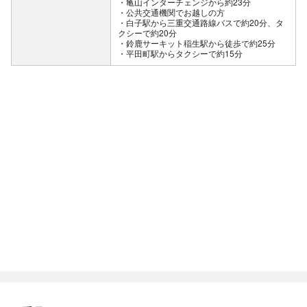
・亀山インターチェンジから約23分
公共交通機関でお越しの方
・白子駅から三重交通路線バスで約20分、タ
クシーで約20分
・鈴鹿サーキット稲生駅から徒歩で約25分
・平田町駅からタクシーで約15分