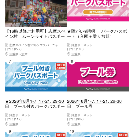
【16時以降ご利用可】志摩スペ
★障がい者割引 パークパスポ
イン村 ムーンライトパスポー
ート（入園＋乗り放題）
ト
志摩スペイン村パルケエスパーニャ
鈴鹿サーキット
口コミ(279)
口コミ(180)
三重県
志摩
三重県
桑名・長島・四日市・湯の山・鈴鹿
7位
8位
★2026年8月1-7, 17-21, 29-30
2026年8月1-7, 17-21, 29-30
日 プール付きパークパスポー
日 プール券
ト
鈴鹿サーキット
鈴鹿サーキット
口コミ(119)
口コミ(309)
三重県
桑名・長島・四日市・湯の山・鈴鹿
三重県
桑名・長島・四日市・湯の山・鈴鹿
9位
10位