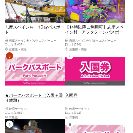
志摩スペイン村 1Dayパスポー
【14時以降ご利用可】志摩スペ
ト
イン村 アフタヌーンパスポー
ト
志摩スペイン村パルケエスパーニャ
志摩スペイン村パルケエスパーニャ
口コミ(3,437)
口コミ(596)
三重県
志摩
三重県
志摩
3位
4位
★パークパスポート（入園＋乗
入園券
り放題）
鈴鹿サーキット
鈴鹿サーキット
口コミ(2,553)
口コミ(792)
三重県
桑名・長島・四日市・湯の山・鈴鹿
三重県
桑名・長島・四日市・湯の山・鈴鹿
5位
6位