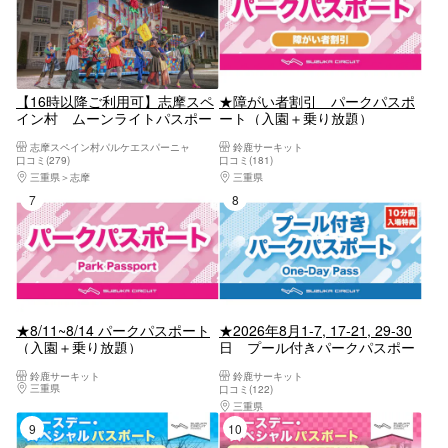
【16時以降ご利用可】志摩スペ
★障がい者割引 パークパスポ
イン村 ムーンライトパスポー
ート（入園＋乗り放題）
ト
志摩スペイン村パルケエスパーニャ
鈴鹿サーキット
口コミ(279)
口コミ(181)
三重県
志摩
三重県
桑名・長島・四日市・湯の山・鈴鹿
7位
8位
★8/11~8/14 パークパスポート
★2026年8月1-7, 17-21, 29-30
（入園＋乗り放題）
日 プール付きパークパスポー
ト
鈴鹿サーキット
鈴鹿サーキット
三重県
桑名・長島・四日市・湯の山・鈴鹿
口コミ(122)
三重県
桑名・長島・四日市・湯の山・鈴鹿
9位
10位