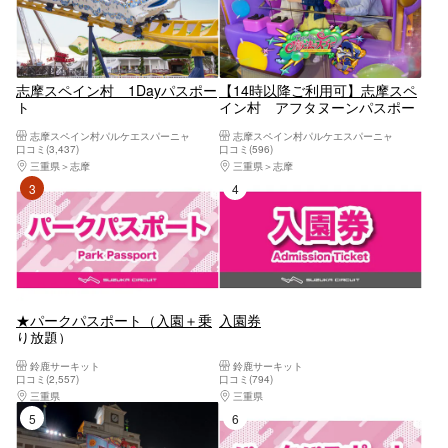
志摩スペイン村 1Dayパスポー
【14時以降ご利用可】志摩スペ
ト
イン村 アフタヌーンパスポー
ト
志摩スペイン村パルケエスパーニャ
志摩スペイン村パルケエスパーニャ
口コミ(3,437)
口コミ(596)
三重県
志摩
三重県
志摩
3位
4位
★パークパスポート（入園＋乗
入園券
り放題）
鈴鹿サーキット
鈴鹿サーキット
口コミ(2,557)
口コミ(794)
三重県
桑名・長島・四日市・湯の山・鈴鹿
三重県
桑名・長島・四日市・湯の山・鈴鹿
5位
6位