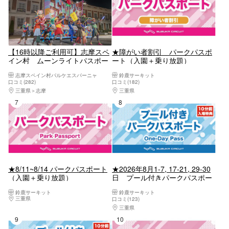
【16時以降ご利用可】志摩スペ
★障がい者割引 パークパスポ
イン村 ムーンライトパスポー
ート（入園＋乗り放題）
ト
志摩スペイン村パルケエスパーニャ
鈴鹿サーキット
口コミ(282)
口コミ(182)
三重県
志摩
三重県
桑名・長島・四日市・湯の山・鈴鹿
7位
8位
★8/11~8/14 パークパスポート
★2026年8月1-7, 17-21, 29-30
（入園＋乗り放題）
日 プール付きパークパスポー
ト
鈴鹿サーキット
鈴鹿サーキット
三重県
桑名・長島・四日市・湯の山・鈴鹿
口コミ(123)
三重県
桑名・長島・四日市・湯の山・鈴鹿
9位
10位