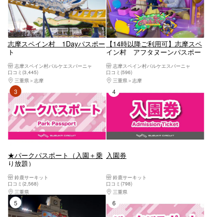
志摩スペイン村 1Dayパスポー
【14時以降ご利用可】志摩スペ
ト
イン村 アフタヌーンパスポー
ト
志摩スペイン村パルケエスパーニャ
志摩スペイン村パルケエスパーニャ
口コミ(3,445)
口コミ(596)
三重県
志摩
三重県
志摩
3位
4位
★パークパスポート（入園＋乗
入園券
り放題）
鈴鹿サーキット
鈴鹿サーキット
口コミ(2,568)
口コミ(798)
三重県
桑名・長島・四日市・湯の山・鈴鹿
三重県
桑名・長島・四日市・湯の山・鈴鹿
5位
6位