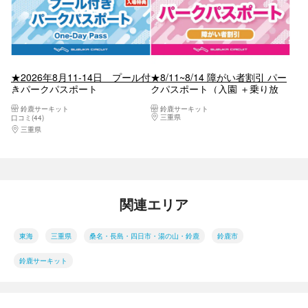
★2026年8月11-14日 プール付
★8/11~8/14 障がい者割引 パー
きパークパスポート
クパスポート（入園 ＋乗り放
題）
鈴鹿サーキット
鈴鹿サーキット
三重県
桑名・長島・四日市・湯の山・鈴鹿
口コミ(44)
三重県
桑名・長島・四日市・湯の山・鈴鹿
関連エリア
東海
三重県
桑名・長島・四日市・湯の山・鈴鹿
鈴鹿市
鈴鹿サーキット