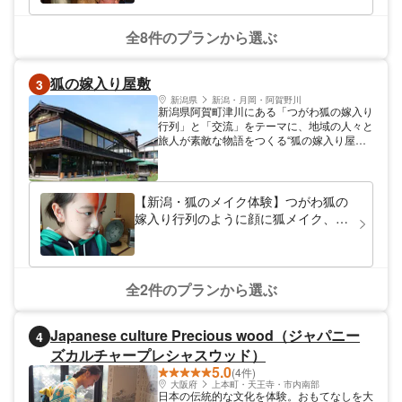
全8件のプランから選ぶ
狐の嫁入り屋敷
3
新潟県
新潟・月岡・阿賀野川
新潟県阿賀町津川にある「つがわ狐の嫁入り
行列」と「交流」をテーマに、地域の人々と
旅人が素敵な物語をつくる“狐の嫁入り屋
敷”。館内では、狐火をテーマとした映像
や、毎年行われるつがわ狐の嫁入り行列の様
子を約1/30で再現したジオラマの展示があ
り、地元のお土産ものを販売しているほか、
【新潟・狐のメイク体験】つがわ狐の
お食事も食べることができ、狐のメイク体
嫁入り行列のように顔に狐メイク、記
験、狐の面づくり体験(絵つけ)、和紙などの
念撮影、つがわの雁木（とんぼ通り）
日本の伝統文化を体験できる施設です。最寄
の通りを歩くなど、日本の伝統文化を
り駅は津川駅から徒歩15分、津川インター
感じるメイク体験
チェンジから車で5分です。
全2件のプランから選ぶ
Japanese culture Precious wood（ジャパニー
4
ズカルチャープレシャスウッド）
5.0
(4件)
大阪府
上本町・天王寺・市内南部
日本の伝統的な文化を体験。おもてなしを大