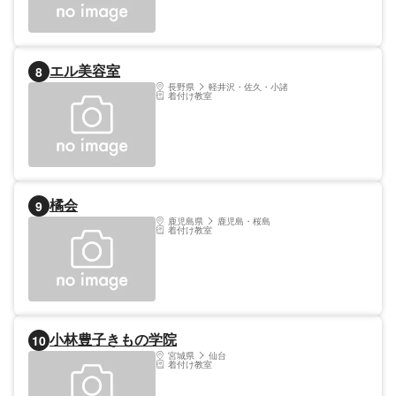
エル美容室
8
長野県
軽井沢・佐久・小諸
着付け教室
橘会
9
鹿児島県
鹿児島・桜島
着付け教室
小林豊子きもの学院
10
宮城県
仙台
着付け教室