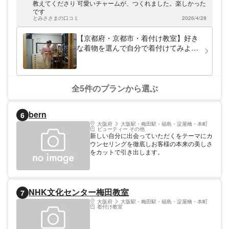
ーや和風小物を作るプランなどをご用意して
教えてくださり 可愛いチャームが、つくれました。楽しかった
います。「京都を着物で散策する」そんな思
です
い出作りをお手伝いします！京都にお越しの
とみささまの口コミ
2026/4/28
際はぜひお立ち寄りください。
【京都府・京都市・着付け教室】好き
な着物を選んで自分で着付けてみよ
う！着付け教室
全5件のプランから選ぶ
bern
6
大阪府
大阪駅・梅田駅・福島・淀屋橋・本町
ビューティー その他
新しい自分に出会っていただくをテーマにカ
ウンセリングを徹底しお客様の本来の美しさ
をカットで引き出します。
NHK文化センター梅田教室
7
大阪府
大阪駅・梅田駅・福島・淀屋橋・本町
着付け教室