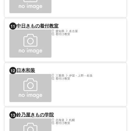
中日きもの着付教室
11
愛知県
名古屋
着付け教室
日本和装
12
三重県
伊賀・上野・名張
着付け教室
鈴乃屋きもの学院
13
北海道
札幌
着付け教室