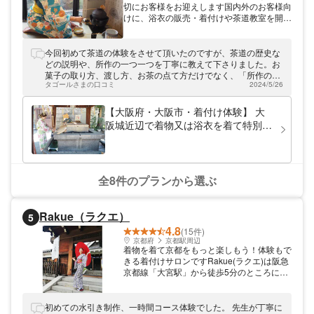
切にお客様をお迎えします国内外のお客様向
けに、浴衣の販売・着付けや茶道教室を開催
している「Japanese culture Precious
wood」。その場限りの遊びとして楽しむの
ではなく、正しい知識を身につけ体験後も役
今回初めて茶道の体験をさせて頂いたのですが、茶道の歴史な
に立つような経験ができます。京都や大阪に
どの説明や、所作の一つ一つを丁寧に教えて下さりました。お
訪れた際は、ぜひ本格的な日本文化に触れる
菓子の取り方、渡し方、お茶の点て方だけでなく、「所作の一
ひと時をお楽しみください。
タゴールさまの口コミ
2024/5/26
つ一つにこう言う意味が込められている」など、細かく丁寧に
教えて下さったので、凄く良かったです！教えて下さる先生も
気さくで、話し方も凄く上手で、メリハリをしっかり付けてく
【大阪府・大阪市・着付け体験】 大
れて貴重な時間を過ごすことができました！本当にありがとう
阪城近辺で着物又は浴衣を着て特別な
ございました！
空間を感じてみよう（着物又は浴衣持
ち帰り可能）！大阪城近辺教室
全8件のプランから選ぶ
Rakue（ラクエ）
5
4.8
(15件)
京都府
京都駅周辺
着物を着て京都をもっと楽しもう！体験もで
きる着付けサロンですRakue(ラクエ)は阪急
京都線「大宮駅」から徒歩5分のところにあ
るアトリエ。お好きな着物をレンタルしてお
出かけができるプランや、ご自身で着付けに
チャレンジできるプラン、水引でアクセサリ
初めての水引き制作、一時間コース体験でした。 先生が丁寧に