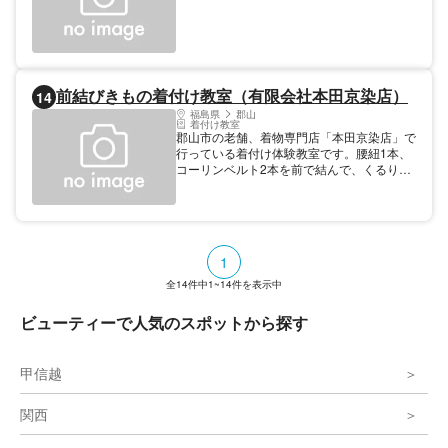
前結びきもの着付け教室（有限会社本田京染店）
14
福島県
郡山
着付け教室
郡山市の老舗、着物専門店「本田京染店」で
行っている着付け体験教室です。腰紐1本、
コーリンベルト2本を前で結んで、くるりと
後ろに回す、とても簡単な着物の着付け方法
を教えてもらえます。雑誌「美しいキモノ」
でも紹介された優良教室です。本田京染店の
振袖や訪問着は、基本的に福島・群馬産の絹
糸で作られています。日本の伝統美でもあ
1
る、古典柄の着物の美しさにも注目してみま
しょう。 【料金】 無料
全
14
件中
1~14
件を表示中
ビューティーで人気のスポットから探す
甲信越
関西