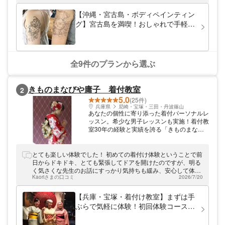
を、チョークアート作品や海レジンアートな
どに閉じ込めてみませんか？雨の日のアクテ
【沖縄・宮古島・ボディペインティン
ィビティにもぴったりです！みなさまのお越
グ】宮古島を満喫！おしゃれで手軽な
しをお待ちしております。
ボディアート
全9件のプランから選ぶ
きものまなびや庸子 着付教室
2
5.0
(25件)
兵庫県
尼崎・宝塚・三田・丹波篠山
あなたの個性に寄り添った着付パーソナルレ
ッスン。希少な男子レッスンも実施！着付教
室30年の経験と実績を誇る「きものまなび
や庸子」。大阪と兵庫に教室を構え、早く確
実に覚えられるマンツーマンレッスンを実施
しています。まだまだ希少な着物男子レッス
とても楽しい体験でした！ 初めての着付け体験ということで前
ンも開催し、好評をいただいております。ま
日からドキドキ、とても緊張してドアを開けたのですが、明る
た、一級着付師による「似合わせ着付」も体
く気さくな先生のお話にすっかり気持ちも緩み、安心して体験
験可能。出張も対応しているので、ぜひお気
Kaoriさまの口コミ
2026/7/20
させていただきました。 丁寧に教えていただき体験の範疇には
軽にご利用ください。※着付けや現代マナー
収まりきれないほどの贅沢なお時間でした。実際に肌襦袢、着
などのきものに関しての知識を学ぶ教室のた
物を着てみて、ますます着物の世界を自分自身で楽しんでやっ
【兵庫・宝塚・着付け教室】まずは手
め、きものや帯の販売が⽬的ではございませ
てみたい！という気持ちが高まりました。この体験を申し込ん
ぶらで気軽に体験！初回体験コース
ん。勉強会と称して展示会にお連れする事は
で本当に良かったです。本当にありがとうございました！
（女性限定）
ございませんのでご安心下さい。