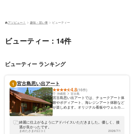
アソビュー！
趣味・習い事
ビューティー
ビューティー：14件
ビューティー ランキング
宮古島思い出アート
1
4.8
(16件)
沖縄県
宮古島
宮古島思い出アートでは、チョークアート体
験やボディアート、海レジンアート体験など
が楽しめます。オリジナル看板やウェルカム
ボードを多数手がけるチョークアーティスト
兼ボディアーティスト・Kyokoが、2016年6
月にオープンしたお店です。2021年に宮古
綺麗に仕上がるようにアドバイスいただきました。優しく、接
島市熱帯植物園内体験工芸村内に新アトリエ
遇が良かったです。
をオープンいたしました！宮古島の思い出
まめたさまの口コミ
2026/7/1