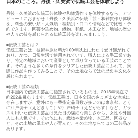
日本のこころ。丹後・久美浜で伝統工芸を体験しよう
丹後・久美浜の伝統工芸体験や和雑貨作りを体験するなら、アソ
ビュー！におまかせ！丹後・久美浜の伝統工芸・和雑貨作り体験
を、料金の安い順・人気順・種類別・口コミ情報などで比較・予
約できます。陶芸や染め物、織物、和紙、木工など、地域の歴史
や人々の技を感じられる伝統工芸を楽しみましょう。
■伝統工芸とは？
伝統工芸とは、技術や原材料が100年以上にわたり受け継がれて
おり、かつ、日常生活で使用されていて、職人による手工業であ
り、特定の地域において産業として成り立っている工芸のことで
す。そのような多くの条件をクリアした伝統工芸品にふれて、実
際に作品を作ってみることで、その土地ならではの歴史や文化を
感じられます。
■伝統工芸の種類
日本国内で伝統工芸品に指定されているものは、2015年現在で
約222品目あります。伝統工芸は、日本全国のさまざまな地域に
存在しますが、意外にも一番指定品目数が多いのは東京都。とく
に江戸切子（えどきりこ）や江戸硝子（えどがらす）など、ガラ
スを用いた伝統工芸品は見た目の繊細な美しさから、女性や外国
人にも人気です。その他にも、織物や染め物、木工品、陶器な
ど、その土地の風土や人が育んだ、その土地ならではの工芸品が
あります。