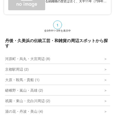
る絹織物の歴史は古く、天平11年（739年）
に丹後のあしぎぬが奈良朝廷に献上され、今
尚、正倉院の供物として残されています。
1
全
3
件中
1~3
件を表示中
丹後・久美浜の伝統工芸・和雑貨の周辺スポットから探
す
河原町・烏丸・大宮周辺 (8)
京都駅周辺 (2)
大原・鞍馬・貴船 (1)
嵯峨野・嵐山・高雄 (2)
祇園・東山・北白川周辺 (2)
湯の花・丹波・美山 (4)