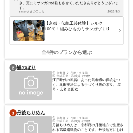
すよ。
き、更にミサンガの体験もさせていただきありがとうございま
す。
yassyさまの口コミ
2026/8/3
【京都・伝統工芸体験】シルク
100％！組みひものミサンガづくり
全4件のプランから選ぶ
鯉のぼり
2
京都府
丹後・久美浜
伝統工芸・和雑貨 その他
江戸時代の風習にあった武者幟の伝統をつ
ぐ、奥田技法による手づくり鯉のぼり。 屋
号・氏名 奥田稔
丹後ちりめん
3
京都府
丹後・久美浜
伝統工芸・和雑貨 その他
丹後ちりめんは、京都府の丹後地方で生産さ
れる高級絹織物のことです。丹後地方におけ