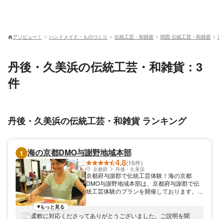
アソビュー！
ハンドメイド・ものづくり
伝統工芸・和雑貨
関西 伝統工芸・和雑貨
丹後・久美浜の伝統工芸・和雑貨：3
件
丹後・久美浜の伝統工芸・和雑貨 ランキング
海の京都DMO与謝野地域本部
1
4.8
(16件)
京都府
丹後・久美浜
京都府与謝郡で伝統工芸体験！海の京都
DMO与謝野地域本部は、京都府与謝郡で伝
統工芸体験のプランを開催しております。丹
後ちりめんの産地で、手機コースターづくり
や、組みひもミサンガづくりを楽しめます。
もっと見る
おみやげや記念品にピッタリの一品を作れま
柔軟に対応くださってありがとうございました。ご説明を聞