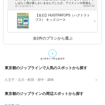
しばらく我が家しかいませんでしたが、アイスノンや団扇を貸
せいさまの口コミ
2026/7/25
してくださり、1コース終わるごとにハーネスを外して涼しい
部屋で休憩を取らせてくださるなど、暑い中でも楽しめるよう
お心遣いが有り難かったです。
【全日】HUGTRATOPS（ハグトラト
プス） キッズコース
全2件のプランから選ぶ
1
全
1
件中
1~1
件を表示中
東京都のジップラインで人気のスポットから探す
八王子・立川・町田・府中・調布
東京都のジップラインの周辺スポットから探す