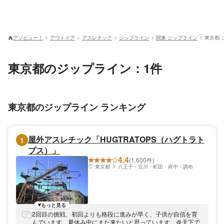
アソビュー！
アウトドア
アスレチック
ジップライン
関東 ジップライン
東京都 
東京都のジップライン：1件
東京都のジップライン ランキング
屋外アスレチック「HUGTRATOPS（ハグトラト
1
プス）」
4.4
(1,600件)
東京都
八王子・立川・町田・府中・調布
もっと見る
2回目の挑戦、初回よりも格段に進みが早く、子供が自信を育
んでいます。夏休み中にまた来たいと思っています。炎天下で