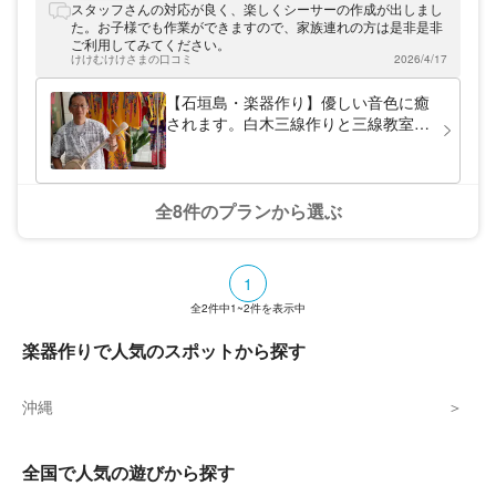
さまでも楽しめるシーサー絵付け体験で、お
スタッフさんの対応が良く、楽しくシーサーの作成が出しまし
客さまの思い出作りをお手伝いします。
た。お子様でも作業ができますので、家族連れの方は是非是非
ご利用してみてください。
けけむけけさまの口コミ
2026/4/17
【石垣島・楽器作り】優しい音色に癒
されます。白木三線作りと三線教室を
楽しもう
全8件のプランから選ぶ
1
全
2
件中
1~2
件を表示中
楽器作りで人気のスポットから探す
沖縄
全国で人気の遊びから探す