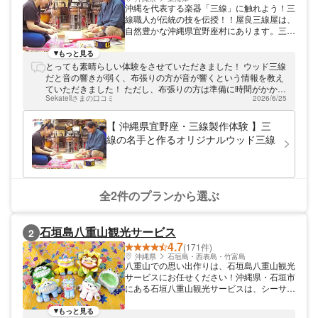
沖縄を代表する楽器「三線」に触れよう！三
線職人が伝統の技を伝授！！屋良三線屋は、
自然豊かな沖縄県宜野座村にあります。三線
（さんしん）作りやお稽古体験、三線の販売
を行っております。 沖縄文化を身近に感じ
もっと見る
られる、特別な体験 屋良三線屋では、本格
とっても素晴らしい体験をさせていただきました！ ウッド三線
三線製作体験を楽しめます。三線は沖縄を代
だと音の響きが弱く、布張りの方が音が響くという情報を教え
表する楽器。沖縄の人々のこころと深く結び
ていただきました！ ただし、布張りの方は準備に時間がかかる
ついてきました。50年以上三線に携わって
Sekatellさまの口コミ
2026/6/25
とのことだったので、予約の際に確認が必要です(お値段も単純
きた三線の達人が、三線のことを丁寧にお教
なウッド三線より高価になります) 布貼り、棹削り、色付け、
えします。沖縄の歴史と文化に触れられる濃
ちょっとした三線レクチャーもあり、とても充実した時間を過
【 沖縄県宜野座・三線製作体験 】三
密な体験です。沖縄旅行の際にはぜひお越し
ごせました 三線の名手に教えていただける貴重な機会でもあ
線の名手と作るオリジナルウッド三線
ください。 昭和六年設立「吉栄会」の家元
り、友人にもぜひ勧めたいと思います ありがとうございまし
が丁寧にご指導いたします 屋良三線屋の代
た！
表・屋良は、昭和六年創立の沖縄音楽組織
「野村流古典音楽・屋良流沖縄民謡 吉栄
会」の三代目家元。「沖縄民謡の父」と呼ば
全2件のプランから選ぶ
れる普久原朝喜先生に師事し、匠の技を持っ
た三線職人としても有名です。沖縄を代表す
る楽器「三線」の魅力をより多くの方に知っ
石垣島八重山観光サービス
2
ていただくために体験教室を開いておりま
4.7
す。三線職人・名手から、三線の製作・演奏
(171件)
の基礎を習えるのは当工房だけの魅力です。
沖縄県
石垣島・西表島・竹富島
八重山での思い出作りは、石垣島八重山観光
沖縄の文化にじっくりと深く触れることので
サービスにお任せください！沖縄県・石垣市
きる当店の三線本格体験。沖縄にご旅行にい
にある石垣八重山観光サービスは、シーサー
らした際は、三線作りをゆっくりとお楽しみ
作り体験をご提供しています。屋内の体験工
ください。屋良三線屋へのお越しを心よりお
房で行うため、雨天時でも楽しめます。お子
もっと見る
待ちしております。