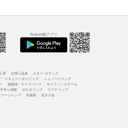
Android版アプリ
工房
日帰り温泉
カヌー･カヤック
グ・スキューバダイビング
シュノーケリング
ー
遊園地・テーマパーク
サーフィンスクール
 手作り体験
ボルダリング
ラフティング
ンジージャンプ
水族館
花火大会