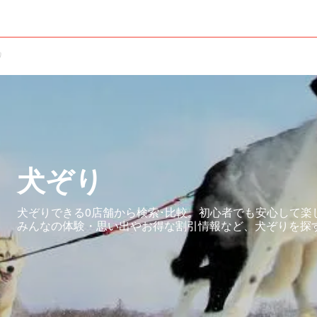
り
犬ぞり
犬ぞりできる0店舗から検索･比較。初心者でも安心して楽
みんなの体験・思い出やお得な割引情報など、犬ぞりを探