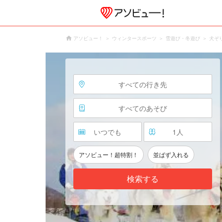
アソビュー！
ウィンタースポーツ
雪遊び・冬遊び
犬ぞ
すべての行き先
すべてのあそび
いつでも
1
人
アソビュー！超特割！
並ばず入れる
検索する