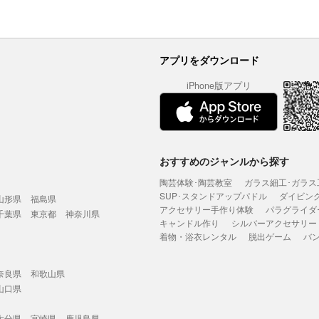
アプリをダウンロード
iPhone版アプリ
おすすめのジャンルから探す
陶芸体験･陶芸教室
ガラス細工･ガラス
SUP･スタンドアップパドル
ダイビン
山形県
福島県
アクセサリー手作り体験
パラグライダ
千葉県
東京都
神奈川県
キャンドル作り
シルバーアクセサリー
着物・浴衣レンタル
脱出ゲーム
バ
奈良県
和歌山県
山口県
大分県
宮崎県
鹿児島県