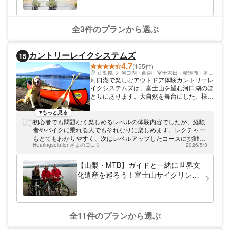
全3件のプランから選ぶ
カントリーレイクシステムズ
15
4.7
(155件)
山梨県
河口湖・西湖・富士吉田・精進湖・本栖湖
河口湖で楽しむアウトドア体験カントリーレ
イクシステムズは、富士山を望む河口湖のほ
とりにあります。大自然を舞台にした、様々
なアウトドア体験を開催中。旅行の合間に、
素敵な思い出を作っていってくださいね。
もっと見る
初心者でも問題なく楽しめるレベルの体験内容でしたが、経験
者やバイクに乗れる人でもそれなりに楽しめます。レクチャー
もとてもわかりやすく、次はレベルアップしたコースに挑戦し
Hearingsolutionさまの口コミ
2026/5/3
たくなります。
【山梨・MTB】ガイドと一緒に世界文
化遺産を巡ろう！富士山サイクリング
ツアー
全11件のプランから選ぶ