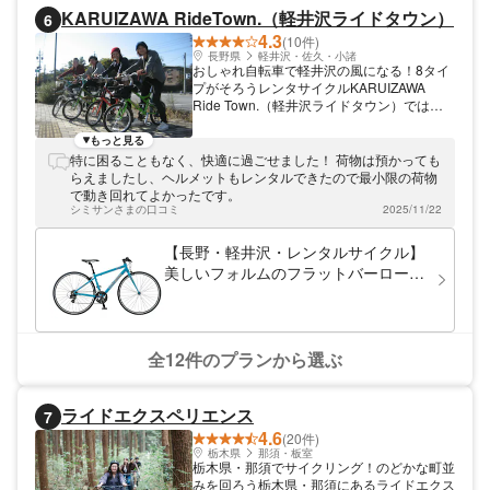
KARUIZAWA RideTown.（軽井沢ライドタウン）
6
4.3
(10件)
長野県
軽井沢・佐久・小諸
おしゃれ自転車で軽井沢の風になる！8タイ
プがそろうレンタサイクルKARUIZAWA
Ride Town.（軽井沢ライドタウン）では、
本格的なロードバイクから、スカートでも乗
れるスクーター、子ども乗せもOKの電動自
もっと見る
転車など、8タイプから選べるレンタサイク
特に困ることもなく、快適に過ごせました！ 荷物は預かっても
ルを提供しています。気軽にトライできる2
らえましたし、ヘルメットもレンタルできたので最小限の荷物
時間プランから、キャンプや宿泊にも対応で
で動き回れてよかったです。
きる数日間プランまで、コースはさまざまで
シミサンさまの口コミ
2025/11/22
す。
【長野・軽井沢・レンタルサイクル】
美しいフォルムのフラットバーロード
（LGS-RSR5）
全12件のプランから選ぶ
ライドエクスペリエンス
7
4.6
(20件)
栃木県
那須・板室
栃木県・那須でサイクリング！のどかな町並
みを回ろう栃木県・那須にあるライドエクス