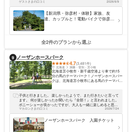
ゥクの利用はとてもおすすめです！ 体験受
ゲストさまの口コミ
2026/6/9
付場所は、JR線「弥彦駅」から徒歩4分の好
立地です。 体験時間内であれば荷物の預か
【新潟県・弥彦村・体験】家族、友
りサービスをいたします。
達、カップルと！電動バイクで弥彦村
を冒険しよう！弥彦ロープウェイSet
コース(120分)
全2件のプランから選ぶ
ノーザンホースパーク
9
4.7
(3,481件)
北海道
洞爺・登別・苫小牧
北海道苫小牧市・新千歳空港より車で約15
分の馬のテーマパーク！ノーザンホースパー
クは、北海道苫小牧市にある馬のテーマパー
クです。観光馬車や観光引馬といった馬との
ふれあい体験をはじめ、日本初のポニーショ
ー、サイクリングやミニスノーモービルとい
子供と行きました。 楽しかったようで、また行きたいと言って
った各種アクティビティなど、北海道の自然
ます。 何が楽しかったか聞いたら『全部！』と言われました。
を活かした多彩なコンテンツが大集合してい
ポニーショーが良かったですが、大人も一緒に楽しめると思い
ます。生息している馬たちは約12種・80
マカロンさまの口コミ
2026/7/24
ます。
頭。引退した競走馬たちも揃っているため、
競馬ファンからも人気を集めています。その
ノーザンホースパーク 入園チケット
他、馬の気持ちを学べる博物館、有名競走馬
たちの記念品が展示されているホースギャラ