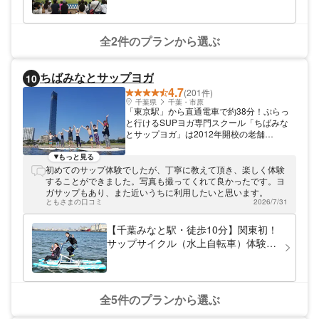
リーなどもおすすめです。
全2件のプランから選ぶ
ちばみなとサップヨガ
10
4.7
(201件)
千葉県
千葉・市原
「東京駅」から直通電車で約38分！ぷらっ
と行けるSUPヨガ専門スクール「ちばみな
とサップヨガ」は2012年開校の老舗
SUP（スタンドアップパドル）ヨガスクー
ルです。体験では当校で独自開発した専用ボ
もっと見る
ードをご用意。安定感と乗り（寝）心地バツ
初めてのサップ体験でしたが、丁寧に教えて頂き、楽しく体験
グンなので、初めての方でもあっという間に
することができました。写真も撮ってくれて良かったです。ヨ
海上散歩を楽しめます。「千葉みなと駅」か
ガサップもあり、また近いうちに利用したいと思います。
ら徒歩約10分。天然アサリが自生する綺麗
ともさまの口コミ
2026/7/31
な海でリフレッシュしましょう。
【千葉みなと駅・徒歩10分】関東初！
サップサイクル（水上自転車）体験プ
ラン／当日予約OK 手軽に海での映
え写真ゲット
全5件のプランから選ぶ