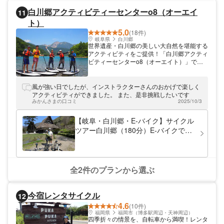
白川郷アクティビティーセンターo8（オーエイ
11
ト）
5.0
(18件)
岐阜県
白川郷
世界遺産・白川郷の美しい大自然を堪能する
アクティビティをご提供！「白川郷アクティ
ビティーセンターo8（オーエイト）」で
は、世界遺産と認められた白川郷にて大自然
を体感できるアウトドアアクティビティを開
催しております！陸の孤島と呼ばれる白川郷
風が強い日でしたが、インストラクターさんのおかげで楽しく
に残された世界遺産級に美しい自然を、アク
アクティビティができました。 また、是非挑戦したいです
ティビティを通じて楽しみましょう♪スリル
みかんさまの口コミ
2025/10/3
と爽快感がたっぷりな体験へ、ぜひ遊びにい
らしてください。
【岐阜・白川郷・E‐バイク】サイクル
ツアー白川郷（180分）E‐バイクで巡
る自然豊かな世界遺産！プライベート
ツアー
全2件のプランから選ぶ
今宿レンタサイクル
12
4.6
(10件)
福岡県
福岡市（博多駅周辺・天神周辺）
四季折々の情景を、自転車から満喫！レンタ