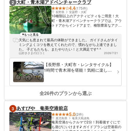
大町・青木湖アドベンチャークラブ
2
4.4
(175件)
長野県
安曇野・大町
10種類以上のアクティビティをご用意！大
町・青木湖アドベンチャークラブでは、アウ
トドアからインドアまで、種類豊富なアクテ
ィビティをご用意しております。「北アルプ
スの鏡」と呼ばれる青木湖をメインに、新し
もっと見る
い遊びを始めてみませんか？
天気にも恵まれて最高の体験ができました。 ガイドさんがタイ
ミングよくコツを教えてくれたので、慣れながら上達できまし
た。 子どもたちも、またやりたい！と大満足です^ ^
山好きさまの口コミ
2026/7/21
【長野県・大町市・レンタサイクル】
1時間で青木湖を堪能！気軽に楽しめ
るサイクリングプラン
全26件のプランから選ぶ
あすびや 奄美空港前店
3
5.0
(2件)
鹿児島県
奄美大島諸島
奄美空港からクルマで2分！到着後すぐにで
も遊びにいけます♪ ガイドプランは空港前の