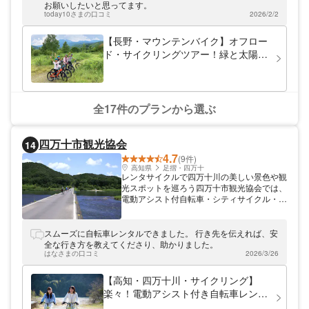
しょう。スノーシューはスキー板よりも歩き
お願いしたいと思ってます。
やすく、初心者も体験しやすいアクティビテ
today10さまの口コミ
2026/2/2
ィです。
【長野・マウンテンバイク】オフロー
ド・サイクリングツアー！緑と太陽を
感じながら、乗鞍高原へ
全17件のプランから選ぶ
四万十市観光協会
14
4.7
(9件)
高知県
足摺・四万十
レンタサイクルで四万十川の美しい景色や観
光スポットを巡ろう四万十市観光協会では、
電動アシスト付自転車・シティサイクル・マ
ウンテンバイク・タンデムバイクなど様々な
タイプの自転車のレンタサイクルを行ってお
ります。お子さまも乗れる20インチから、
スムーズに自転車レンタルできました。 行き先を伝えれば、安
27インチの大きいサイズまで幅広くご用
全な行き方を教えてくださり、助かりました。
意。目的地までのんびりゆっくり、四万十市
はなさまの口コミ
2026/3/26
の自然を感じながら観光をお楽しみくださ
い。
【高知・四万十川・サイクリング】
楽々！電動アシスト付き自転車レンタ
サイクル5時間