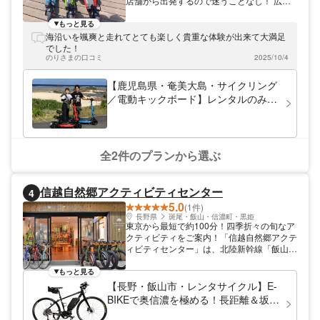
店舗から出発するので迷うことなし！ 広い
駐車場とシンプルな受付で、ガイドプランも
レンタルも待ち時間なくスムーズに行えます
もっと見る
♪
海沿いを颯爽と走れてとても楽しく貴重な体験が出来て大満足
でした！
のりさまの口コミ
2025/10/4
【鹿児島県・奄美大島・サイクリング
／電動キックボード】レンタルのみ
電動キックボードをレンタルして奄美
大島の美しい景色をぐるりと廻れます
♪ 受取り場所は奄美空港からクルマで
2分！徒歩10分！
全2件のプランから選ぶ
信越自然郷アクティビティセンター
4
5.0
(1件)
長野県
斑尾・飯山・信濃町・黒姫
東京から最短で約100分！四季折々の旬なア
クティビティをご案内！「信越自然郷アクテ
ィビティセンター」は、北陸新幹線「飯山
駅」直結のアウトドアアクティビティの発信
地として、トレッキング・サイクリング・ウ
もっと見る
ォーターアクティビティ・スノーシュー・ス
【長野・飯山市・レンタサイクル】E-
キー・スノーボードなど、最旬のアクティビ
BIKEで奥信濃を極める！長距離＆坂道
ティをご案内いたします。種類豊富なレンタ
も余裕の電動クロスバイク
ルギアやアウトドア用品の販売もあり！お気