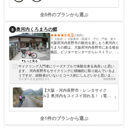
軽にお立ち寄りください♪
全5件のプランから選ぶ
奥河内くろまろの郷
5
4.5
(18件)
大阪府
大阪東部（寝屋川・守口・門真・東大阪）
大阪府河内長野市の観光を楽しもう奥河内く
ろまろの郷は、大阪府河内長野市にある複合
施設。ビジターセンターからレストラン、
JA農産物直売所などが利用できます。 観光
に便利なアウトドア体験をご提供してお待ち
もっと見る
しております。
サイクリング入門者にリーズナブルで体験出来る為良いと思い
ます。 河内長野市もサイクリングに積極的に取り組んでいるよ
うですが、経験者がいないとコース的にしんどいかと思いま
ライダーＺさまの口コミ
2023/9/9
す。 ガイドみたいなのがあれば良いと思います。
【大阪・河内長野市・レンタサイク
ル】奥河内をスイスイ回れる！（電動
アシスト）
全1件のプランから選ぶ