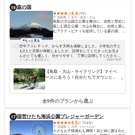
森の国
16
4.4
(7件)
鳥取県
米子・皆生・大山
鳥取の大山国立公園を舞台に、自然と歴史に
親しむ国立公園・大山を舞台に、自然と親し
むアクティビティを提供している森の国。ブ
ナ原生林に守られた自然の営みと、古くから
人の手とともに歩んだ歴史遺産の姿を楽しめ
もっと見る
ます。
空中アスレチック、からす天狗を体験しました。小学生の子ど
も2人と旦那が体験しましたが、説明をしてくださったお兄さ
んがとても優しく、分かりやすく、丁寧に説明してくださり、
くっきぃさまの口コミ
2021/4/27
安心して楽しむことができました。 一年生の娘は怖くて途中リ
タイアでしたが、最後のジップラインは体験させていただき大
喜びでした。アスレチックまでトラックの荷台に乗せてもらっ
【鳥取・大山・サイクリング】マイペ
て移動したのも良い体験をさせていただけました。 森の国へは
ースに走ろう！自分たちでダウンヒル
初めて行きましたが、9時の開園から閉園まで遊び続け、大喜
プラン
びでした。色々な種類のアスレチックが本当に沢山あり、小学
生の子ども達は全てクリアする！と楽しんでいました。幼児も
連れて行っていましたが、小さい子でも遊べるものも沢山あり
ました。 またぜひ遊びにいかせていただきます(*^_^*)
全9件のプランから選ぶ
国営ひたち海浜公園プレジャーガーデン
17
4.5
(1,704件)
茨城県
大洗・ひたちなか
小さなお子様連れも満喫！花と緑に囲まれた