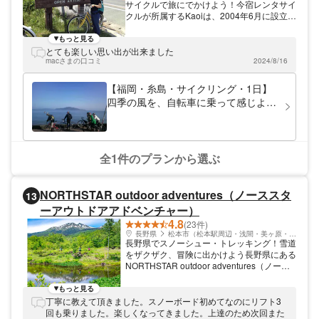
サイクルで旅にでかけよう！今宿レンタサイ
クルが所属するKaoiは、2004年6月に設立。
「最高」を意味するハワイの言葉、「カオ
イ」を冠した名に恥じぬよう、最高の場所、
もっと見る
最高の時間、最高のサービスを心がけていま
とても楽しい思い出が出来ました
す。博多湾沿いの海辺にある当店では、その
macさまの口コミ
2024/8/16
ロケーションを活かし、糸島市でのサイクリ
ングプランをご用意しています。福岡県糸島
【福岡・糸島・サイクリング・1日】
エリアは、風光明媚な情景が魅力。緑に囲ま
四季の風を、自転車に乗って感じよ
れた林道や山道、潮風感じられる海岸線な
う！糸島エリア周遊サイクリング
ど、四季が彩るのどかな景色を、自転車に乗
りながらのんびりとご満喫いただけます。
全1件のプランから選ぶ
NORTHSTAR outdoor adventures（ノーススタ
13
ーアウトドアアドベンチャー）
4.8
(23件)
長野県
松本市（松本駅周辺・浅間・美ヶ原・塩尻）
長野県でスノーシュー・トレッキング！雪道
をザクザク、冒険に出かけよう長野県にある
NORTHSTAR outdoor adventures（ノース
スター・アウトドア・アドベンチャー）は、
スノーシューを履いてトレッキングツアーを
もっと見る
開催しています。乗鞍高原の壮大なロケーシ
丁寧に教えて頂きました。スノーボード初めてなのにリフト3
ョンの中、じっくりウォーキングを楽しみま
回も乗りました。楽しくなってきました。上達のため次回また