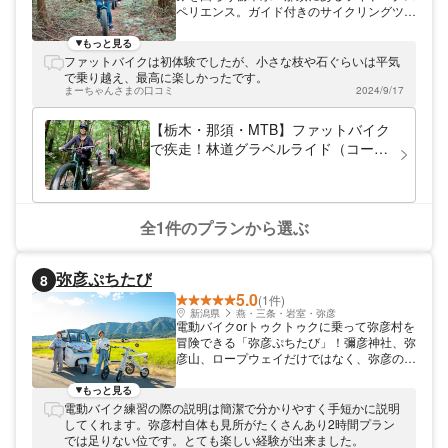
ペリエンス。ガイド付きのサイクリングツア
ーをメインに、那須の名所をご案内。 那須
里山ファームライド・那須高原モーニングラ
もっと見る
イドなど、様々なツアーをご用意してお待ち
ファットバイクは初体験でしたが、小さな枝や石ぐらいは平気
しております！
で乗り越え、最高に楽しかったです。
まーちゃんさまの口コミ
2024/9/17
【栃木・那須・MTB】ファットバイク
で疾走！林道グラベルライド（コーヒ
ーブレイク付き）
全1件のプランから選ぶ
弥彦ぷちたび
8
5.0
(1件)
新潟県
燕・三条・岩室・弥彦
電動バイクorトゥクトゥクに乗って弥彦村を
冒険できる「弥彦ぷちたび」！彌彦神社、弥
彦山、ロープウェイだけではなく、弥彦の自
然まで全部満喫できます！ コースごとにマ
ップがあるので、短時間で効率的に巡れます
もっと見る
♪ 初めて乗る方には安全に乗れるまでスタッ
電動バイク練習の際の説明は簡潔で分かりやすく手短かに説明
フが指導をするので安心です！ 弥彦村は交
してくれます。弥彦村自体も見所がたくさんあり2時間プラン
通機関が少ないため、電動バイクやトゥクト
では足りない位です。とても楽しい経験が出来ました。