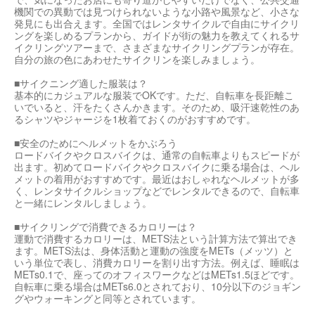
機関での異動では見つけられないような小路や風景など、小さな
発見にも出合えます。全国ではレンタサイクルで自由にサイクリ
ングを楽しめるプランから、ガイドが街の魅力を教えてくれるサ
イクリングツアーまで、さまざまなサイクリングプランが存在。
自分の旅の色にあわせたサイクリンを楽しみましょう。
■サイクニング適した服装は？
基本的にカジュアルな服装でOKです。ただ、自転車を長距離こ
いでいると、汗をたくさんかきます。そのため、吸汗速乾性のあ
るシャツやジャージを1枚着ておくのがおすすめです。
■安全のためにヘルメットをかぶろう
ロードバイクやクロスバイクは、通常の自転車よりもスピードが
出ます。初めてロードバイクやクロスバイクに乗る場合は、ヘル
メットの着用がおすすめです。最近はおしゃれなヘルメットが多
く、レンタサイクルショップなどでレンタルできるので、自転車
と一緒にレンタルしましょう。
■サイクリングで消費できるカロリーは？
運動で消費するカロリーは、METS法という計算方法で算出でき
ます。METS法は、身体活動と運動の強度をMETs（メッツ）と
いう単位で表し、消費カロリーを割り出す方法。例えば、睡眠は
METs0.1で、座ってのオフィスワークなどはMETs1.5ほどです。
自転車に乗る場合はMETs6.0とされており、10分以下のジョギン
グやウォーキングと同等とされています。