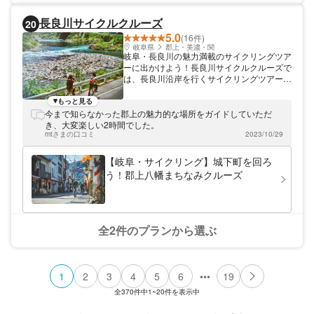
ナーや中級者のためのスクールも開催してい
るのでぜひご利用くださいね。 大自然を思
長良川サイクルクルーズ
20
い切りアクティブに楽しむならマウンテンバ
5.0
イク！キッズや女性にも安心のコース設計で
(16件)
す。お気軽に遊んで行ってくださいね！
岐阜県
郡上・美濃・関
岐阜・長良川の魅力満載のサイクリングツア
ーに出かけよう！長良川サイクルクルーズで
は、長良川沿岸を行くサイクリングツアーを
開催しています。ツアーをご案内するのは、
瀬木大輔。長良川をこよなく愛するサイクリ
もっと見る
ング男子です。釣りを趣味にする瀬木は、長
今まで知らなかった郡上の魅力的な場所をガイドしていただ
良川沿岸を熟知。ガイドブックには載ってい
き、大変楽しい2時間でした。
ない、穴場スポットへのご案内が可能です。
mtさまの口コミ
2023/10/29
川沿いに広がる日本の田舎風景を眺めなが
ら、のんびりサイクリングを満喫しましょ
【岐阜・サイクリング】城下町を回ろ
う。
う！郡上八幡まちなみクルーズ
全2件のプランから選ぶ
•••
1
2
3
4
5
6
19
全
370
件中
1~20
件を表示中