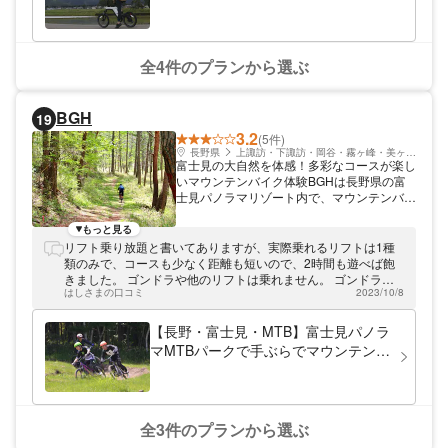
全4件のプランから選ぶ
BGH
19
3.2
(5件)
長野県
上諏訪・下諏訪・岡谷・霧ヶ峰・美ヶ原高原
富士見の大自然を体感！多彩なコースが楽し
いマウンテンバイク体験BGHは長野県の富
士見パノラマリゾート内で、マウンテンバイ
クの体験をご提供しています。 富士見の大
自然を体感できるマウンテンバイク！ 都心
もっと見る
や名古屋からも近い、アクセス自慢の富士見
リフト乗り放題と書いてありますが、実際乗れるリフトは1種
パノラマリゾート内にあります。リゾート内
類のみで、コースも少なく距離も短いので、2時間も遊べば飽
には自然を舞台にしたアクティビティが盛り
きました。 ゴンドラや他のリフトは乗れません。 ゴンドラで
だくさん。BGHでは富士見の大自然を体い
はしさまの口コミ
2023/10/8
山頂まで行き、景色を見るのが楽しみだったのに、それが叶わ
っぱいに感じられるマウンテンバイク体験や
なくて残念でした。 初めてのマウンテンバイクで、常識を知ら
初心者に嬉しいレッスンもご提供中です！
ない私が悪いとは思いますが、これで7千円とわかっていたら
【長野・富士見・MTB】富士見パノラ
楽しみ方豊富な4つのコース！ コースは4つ
体験しませんでした。
マMTBパークで手ぶらでマウンテンバ
ご用意しています。林の中を駆け抜けたり、
イク体験！【スキルアップエリア】
広々した視界が気持ちいい開放的な大自然を
走ったり。本格的な練習もできるコースやキ
ッズ向けのミニサイズコースもあり、とにか
く楽しみ方が豊富！リフトにも乗れるのでレ
全3件のプランから選ぶ
ジャー気分が最高に盛り上がりますよ！ビギ