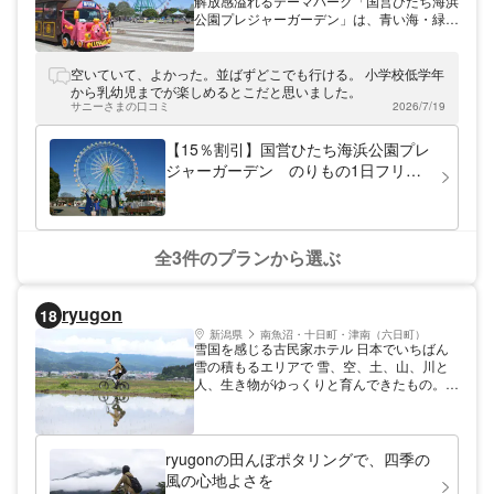
解放感溢れるテーマパーク「国営ひたち海浜
公園プレジャーガーデン」は、青い海・緑の
草原・白い砂浜などの大自然の中に、大観覧
車をはじめとした30もの遊戯施設があるシ
ーサイドパークです！小さなお子様からご年
空いていて、よかった。並ばずどこでも行ける。 小学校低学年
配の方まで親子3世代でお楽しみいただける
から乳幼児までが楽しめるとこだと思いました。
アトラクションが目白押し！「ひたち海浜公
サニーさまの口コミ
2026/7/19
園IC」を下りてすぐの好立地。自然の中での
びのびと遊びましょう♪
【15％割引】国営ひたち海浜公園プレ
ジャーガーデン のりもの1日フリー
パス
全3件のプランから選ぶ
ryugon
18
新潟県
南魚沼・十日町・津南（六日町）
雪国を感じる古民家ホテル 日本でいちばん
雪の積もるエリアで 雪、空、土、山、川と
人、生き物がゆっくりと育んできたもの。
心ほどける雪のくれたひとときのなかで 地
の滋味を味わう。 ryugon へようこそ。
ryugonの田んぼポタリングで、四季の
風の心地よさを