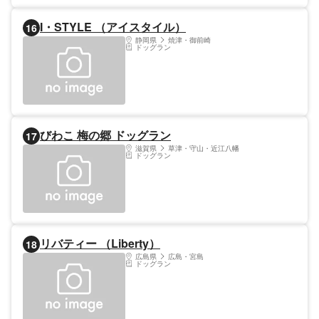
I・STYLE （アイスタイル）
16
静岡県
焼津・御前崎
ドッグラン
びわこ 梅の郷 ドッグラン
17
滋賀県
草津・守山・近江八幡
ドッグラン
リバティー （Liberty）
18
広島県
広島・宮島
ドッグラン