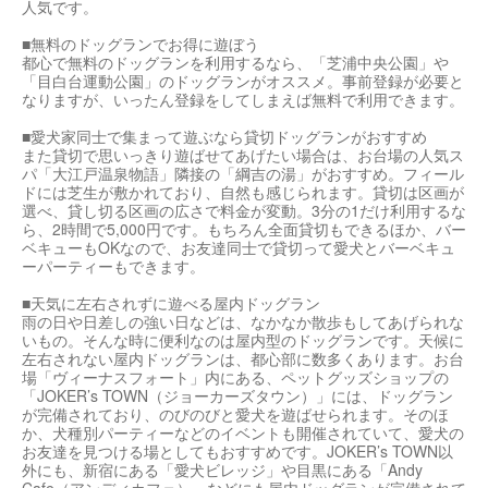
人気です。
■無料のドッグランでお得に遊ぼう
都心で無料のドッグランを利用するなら、「芝浦中央公園」や
「目白台運動公園」のドッグランがオススメ。事前登録が必要と
なりますが、いったん登録をしてしまえば無料で利用できます。
■愛犬家同士で集まって遊ぶなら貸切ドッグランがおすすめ
また貸切で思いっきり遊ばせてあげたい場合は、お台場の人気ス
パ「大江戸温泉物語」隣接の「綱吉の湯」がおすすめ。フィール
ドには芝生が敷かれており、自然も感じられます。貸切は区画が
選べ、貸し切る区画の広さで料金が変動。3分の1だけ利用するな
ら、2時間で5,000円です。もちろん全面貸切もできるほか、バー
ベキューもOKなので、お友達同士で貸切って愛犬とバーベキュ
ーパーティーもできます。
■天気に左右されずに遊べる屋内ドッグラン
雨の日や日差しの強い日などは、なかなか散歩もしてあげられな
いもの。そんな時に便利なのは屋内型のドッグランです。天候に
左右されない屋内ドッグランは、都心部に数多くあります。お台
場「ヴィーナスフォート」内にある、ペットグッズショップの
「JOKER’s TOWN（ジョーカーズタウン）」には、ドッグラン
が完備されており、のびのびと愛犬を遊ばせられます。そのほ
か、犬種別パーティーなどのイベントも開催されていて、愛犬の
お友達を見つける場としてもおすすめです。JOKER’s TOWN以
外にも、新宿にある「愛犬ビレッジ」や目黒にある「Andy