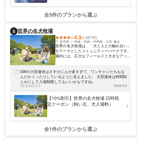
泉に浸かるという楽しみ方ができるのも人気
の理由の1つ。また、旬の食材を豊富に使っ
た季節ごとの里山料理や、新鮮な麦のうまみ
全3件のプランから選ぶ
たっぷりの手作りビールも楽しめます。道の
駅うつのみや ろまんちっく村 湯処あぐりへ
は、東北自動車道「宇都宮IC」から車で約5
世界の名犬牧場
5
分です。 アソビューでは、道の駅うつのみ
4.3
や ろまんちっく村 湯処あぐりのお得なクー
(1,457件)
ポンを販売中。通常大人510円の入浴料が最
群馬県
前橋・高崎・伊勢崎・太田･榛名
世界の名犬牧場は、「犬と人との触れ合い」
大25%割引で400円、それにタオルが付いた
をテーマとしたコミュニティーパークです。
プランは大人720円のところ510円となりま
園内には、広大なフィールドと大きなアップ
す。また、道の駅うつのみや ろまんちっく
ダウン、わんちゃん専用の遊具、大きなシン
村 湯処あぐりの割引チケットはスマホでの
ボルツリーがある日本最大級のドッグラン、
事前購入となるので、入り口でスマホを見せ
わんちゃんに優しい自然生薬・黄柏水を使っ
GWの大型連休はさすがに人が多すぎて、ワンチャンたちもな
るだけとスムーズに入場できます。道の駅う
たサプリメントプール、滑り台などの遊具が
んだかぐったりしているように見えました。 大型連休は時間制
つのみや ろまんちっく村 湯処あぐりのお得
設置され子供も遊べる広場、ダルメシアン、
とかにして入場制限してもいいかもですね。
なクーポンを使って、自然溢れる道の駅と温
グレートピレニーズ、セントバーナードなど
nさまの口コミ
2026/5/3
泉を楽しんでみてください。
の大型犬が勢揃いした「大型犬牧場」、わん
ちゃんを自分の手で洗ってあげられるセルフ
【10%割引】世界の名犬牧場 日時指
グルーミングルーム、わんちゃんとふれあえ
定クーポン（飼い主、犬入場料）
たり散歩したりできる「ふれあいコーナ
ー」、まだ目も見えていない産まれたばかり
の子犬と子犬を育てる母犬の様子が観察でき
る「子犬の子育てルーム」などがあります。
ドッグランやプールは中・大型犬と小型犬で
全1件のプランから選ぶ
エリアが分けられており、飼い主が安心して
わんちゃんを遊ばせられることも世界の名犬