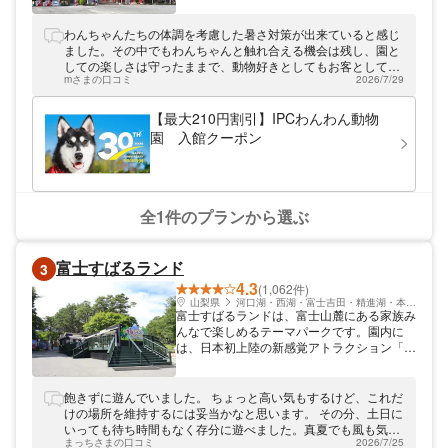
めるドッグランやわんこの美容院をはじめ、
わんわん動物園のわんこたちとふれあえるお
わんちゃんたちの体調を考慮した暑さ対策が出来ていると感じ
散歩体験やえさやり体験なども大変人気で
ました。その中でもわんちゃんと触れ合える機会は残し、園と
す。わんこの芸とプロジェクションマッピン
しての楽しさは守ったままで、動物好きとしてもお客としても
グがコラボレーションした、パフォーマンス
mさまの口コミ
2026/7/29
安心出来ました。 また伺わせて頂きます。
ショーも開催しています。
【最大210円割引】IPCわんわん動物
園 入館クーポン
全1件のプランから選ぶ
富士すばるランド
3
4.3
(1,062件)
山梨県
河口湖・西湖・富士吉田・精進湖・本栖湖
富士すばるランドは、富士山麓にある家族み
んなで楽しめるテーマパークです。園内に
は、日本初上陸の新感覚アトラクション「ロ
ールグライダー」や5階建の建物からなる
「立体迷路」、オフロードコースを疾走でき
る「バギー」、人工芝の斜面を勢いよく滑り
飽きずに遊んでいました。 ちょっと高い気もするけど、これだ
降りる「ジャンボすべり台」、7m級の大ジ
けの場所を維持するには妥当かなと思います。 その分、土日に
ャンプが体験できる「スカイトランポリン」
いっても待ち時間もなく存分に遊べました。真夏でも風も気持
などで遊べるアトラクションエリアがありま
まっちさまの口コミ
2026/7/25
ちよく、木陰もあるのでおすすめですね。