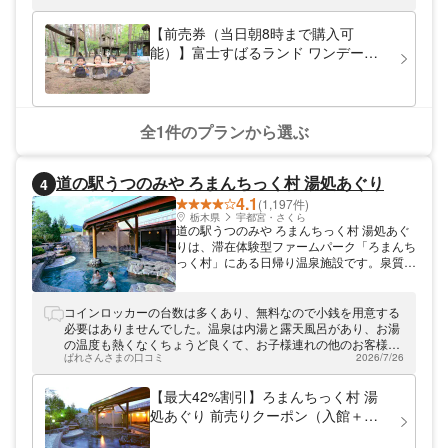
す。子供から大人まで楽しめるのはもちろ
ん、大自然の中で遊べるのが富士すばるラン
【前売券（当日朝8時まで購入可
ドの人気の理由の1つです。園内には事前予
能）】富士すばるランド ワンデーパ
約制のBBQハウスもあり、手ぶらで訪れて
ス/入園券
も森の中で本格的なバーベキューができま
す。富士すばるランドは、都心から車で約1
時間40分です。
全1件のプランから選ぶ
道の駅うつのみや ろまんちっく村 湯処あぐり
4
4.1
(1,197件)
栃木県
宇都宮・さくら
道の駅うつのみや ろまんちっく村 湯処あぐ
りは、滞在体験型ファームパーク「ろまんち
っく村」にある日帰り温泉施設です。泉質は
アルカリ性単純温泉で肌に優しい美肌の湯。
お風呂場には、床枠に玉石が敷き詰められた
内風呂と鞍掛山、古賀志山、赤岩山の雄大な
コインロッカーの台数は多くあり、無料なので小銭を用意する
山並みが眺められる露天風呂があります。ろ
必要はありませんでした。温泉は内湯と露天風呂があり、お湯
まんちっく村には、老若男女が楽しめるスパ
の温度も熱くなくちょうど良くて、お子様連れの他のお客様も
施設、10haに及ぶ整備林、宇都宮の姉妹都
ぱれさんさまの口コミ
2026/7/26
ゆっくりと入っていました。温泉も広くてのんびりと過ごせま
市である中国のチチハル市から友好の証とし
した。
て寄贈された「丹頂鶴」を飼育する施設、広
【最大42%割引】ろまんちっく村 湯
大な農場で農業体験ができる施設、愛犬を安
処あぐり 前売りクーポン（入館＋フ
心して遊ばせておけるドッグランなどがあ
ェイスタオル）
り、ろまんちっく村で遊んだ後ゆっくりと温