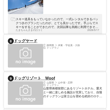
スキー道具をもっていなかったので、一式レンタルできるパッ
クつきのプランだったのが、とても良かったです。手ぶらでス
キーをすることができたので、次回以降も気軽に利用できそう
たまちゃんさまの口コミ
2026/5/17
です。
ドッグヤード
8
静岡県
伊東・宇佐美・川奈
ドッグラン
ドッグリゾート Woof
9
山梨県
山中湖・忍野
ドッグラン
山梨県南都留郡にあるリゾートホテル。愛犬
と一緒に楽しめる施設が充実しており、自慢
のドッグランは富士山を望める絶好のロケー
ション。広大な芝生の上で、愛犬と一緒に駆
け回ることができる。屋内プールには犬専用
のドッグプールを完備。フィットネス&グル