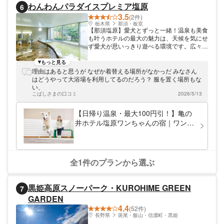
牧場の人気の理由の1つです。また、わんち
わんわんパラダイスプレミア塩原
6
ゃんも一緒に食事ができ、わんちゃん用の特
3.5
別メニューも用意されている「ドッグカフ
(2件)
ェ」もあります。世界の名犬牧場へは、関越
栃木県
那須・板室
【那須塩原】愛犬とずっと一緒！温泉も美食
自動車道「赤城IC」から車で約15分です。
も叶うホテルの最大の魅力は、天候を気にせ
アソビューでは、世界の名犬牧場のお得なク
ず愛犬が思いっきり遊べる環境です。広々と
ーポンを販売中。通常大人650円の入場料が
した「屋外ドッグラン」に加え、雨の日でも
15%割引で550円、犬用入場料は450円が
安心な「屋内プレイルーム」まで完備。グル
もっと見る
400円、犬1頭込みの入場料+セルフグルーミ
ーミングルームや専用アメニティも揃ってい
理由はあると思うが なぜか着替える場所がなかっだ みなさん
ング1時間セットが大人2,900円のところ最
るので、旅行デビューのワンちゃんでも安心
はどうやって大浴場を利用してるのだろう？ 服を置く場所もな
大69%割引で1,200円になります。また、世
して過ごせます。飼い主さんへのご褒美も忘
い、
界の名犬牧場の割引チケットはスマホでの事
れていません。塩原の良質な天然温泉で日頃
こばしさまの口コミ
2026/5/13
前購入となるので、入り口でスマホを見せる
の疲れを癒やし、夜はライブキッチンならで
だけとスムーズに入場できます。世界の名犬
はの熱々グルメが並ぶ豪華ビュッフェに舌
【日帰り温泉・最大100円引！】亀の
牧場のお得なクーポンを使って、思い切り愛
鼓。愛犬は楽しく、飼い主さんは癒やされ
犬を遊ばせてあげてください。
井ホテル塩原ワンちゃんの宿｜ワンち
る、そんな休日をお過ごしください。
ゃんも飼い主様も大満足！温泉＆ドッ
グランチケット
全1件のプランから選ぶ
黒姫高原スノーパーク・KUROHIME GREEN
7
GARDEN
4.4
(52件)
長野県
斑尾・飯山・信濃町・黒姫