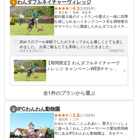
わんダフルネイチャーヴィレッジ
1
4.3
(3,835件)
東京都
青梅・奥多摩
都内最大級のドックランや愛犬と一緒に四季
を感じられるハイキングコース等を満喫東京
サマーランドに隣接したわんダフルネイチャ
ーヴィレッジは、『愛犬と一緒にアウトドア
を満喫できる』というコンセプトに基づいた
アウトドア複合施設です。秋川丘陵の自然の
初めてのプール体験でしたがスタッフさんも優しくとても楽し
中でドッグラン、カフェレストラン、ハイキ
めました。 お昼ご飯もとても美味しくいただきました。
ングコース、 ドッグプール、バーベキュ
ゆきさまの口コミ
2026/7/31
ー、オートキャンプ、スポーツフィッシング
などをお楽しみいただけます。是非お越しく
【期間限定】わんダフルネイチャーヴ
ださい。
ィレッジ キャンペーンWEBチケット
（入園料）
全1件のプランから選ぶ
IPCわんわん動物園
2
3.8
(1,126件)
愛知県
三河
かわいいわんことふれあい、愛犬といっしょ
に遊べる！わんこのテーマパーク愛知県岡崎
市にあるIPCわんわん動物園は、犬をテーマ
にしたペットパークです。愛犬と一緒に楽し