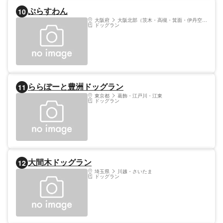
ーミング施設もあり、愛犬の手入れもしてく
ぷらすわん
10
れる。貸切風呂も備え、富士山を眺めながら
ゆったり入浴を楽しめる。
大阪府
大阪北部（茨木・高槻・箕面・伊丹空港）
ドッグラン
ららぽーと豊洲ドッグラン
11
東京都
葛飾・江戸川・江東
ドッグラン
大間木ドッグラン
12
埼玉県
川越・さいたま
ドッグラン