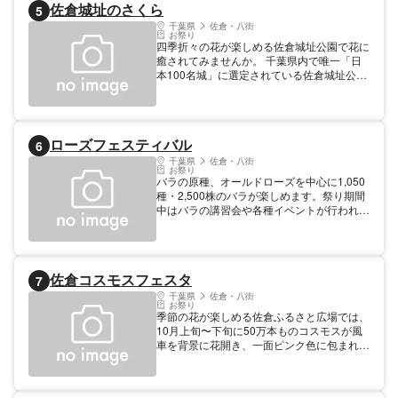
佐倉城址のさくら
5
千葉県
佐倉・八街
お祭り
四季折々の花が楽しめる佐倉城址公園で花に
癒されてみませんか。 千葉県内で唯一「日
本100名城」に選定されている佐倉城址公園
では、江戸時代から名桜と呼ばれる13品種
をはじめ、48品種・約1100本の桜が咲き誇
ります。 本丸跡、馬出し空堀の桜や、出丸
跡の水面に映えるソメイヨシノなど、城と桜
ローズフェスティバル
6
の美しい情景をお楽しみください。 千葉県
佐倉城址公園
千葉県
佐倉・八街
お祭り
バラの原種、オールドローズを中心に1,050
種・2,500株のバラが楽しめます。祭り期間
中はバラの講習会や各種イベントが行われま
す。
佐倉コスモスフェスタ
7
千葉県
佐倉・八街
お祭り
季節の花が楽しめる佐倉ふるさと広場では、
10月上旬〜下旬に50万本ものコスモスが風
車を背景に花開き、一面ピンク色に包まれま
す。