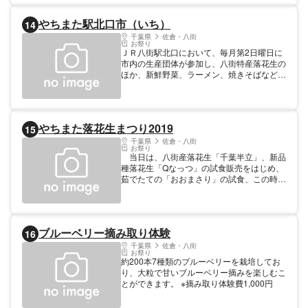
やちまた駅北口市（いち）
14
千葉県
佐倉・八街
お祭り
ＪＲ八街駅北口において、毎月第2日曜日に
市内の生産団体が参加し、八街特産落花生の
ほか、新鮮野菜、ラーメン、焼きそばなどの
販売を行います。 また、様々なステージ
イベントが行われますので、是非遊びに来て
下さい。
やちまた落花生まつり2019
15
千葉県
佐倉・八街
お祭り
当日は、八街産落花生「千葉半立」、新品
種落花生「Qなっつ」の試食販売をはじめ、
茹でたての「おおまさり」の試食、この時期
しか手に入らない生落花生も販売します。
さらに、八街産生姜を使った「八街生姜ジ
ンジャーエール」の試食販売や新鮮野菜の販
売等、八街の特産品を一度に味わうことがで
ブルーベリー摘み取り体験
16
きるほか、さまざまなステージイベントで大
人から子どもまで楽しむことができます。
千葉県
佐倉・八街
お祭り
約200本7種類のブルーベリーを栽培してお
り、大粒で甘いブルーベリー摘みを楽しむこ
とができます。 ※摘み取り体験費1,000円