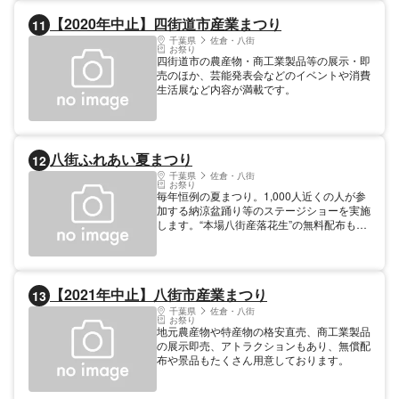
化財
【2020年中止】四街道市産業まつり
11
千葉県
佐倉・八街
お祭り
四街道市の農産物・商工業製品等の展示・即
売のほか、芸能発表会などのイベントや消費
生活展など内容が満載です。
八街ふれあい夏まつり
12
千葉県
佐倉・八街
お祭り
毎年恒例の夏まつり。1,000人近くの人が参
加する納涼盆踊り等のステージショーを実施
します。“本場八街産落花生”の無料配布もあ
ります。
【2021年中止】八街市産業まつり
13
千葉県
佐倉・八街
お祭り
地元農産物や特産物の格安直売、商工業製品
の展示即売、アトラクションもあり、無償配
布や景品もたくさん用意しております。