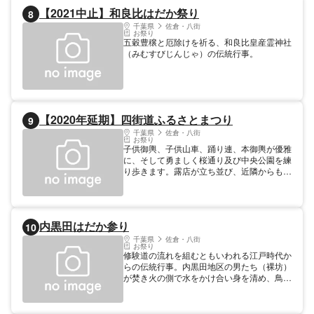
【2021中止】和良比はだか祭り
8
千葉県
佐倉・八街
お祭り
五穀豊穣と厄除けを祈る、和良比皇産霊神社
（みむすびじんじゃ）の伝統行事。
【2020年延期】四街道ふるさとまつり
9
千葉県
佐倉・八街
お祭り
子供御輿、子供山車、踊り連、本御輿が優雅
に、そして勇ましく桜通り及び中央公園を練
り歩きます。露店が立ち並び、近隣からも多
くの人が訪れ賑わいます。新四街道ふるさと
音頭は、老若男女が櫓をぐるりと囲み踊りを
楽しめます。そして夜空を彩る花火を打ち上
げます(19:40〜20:00予定）。
内黒田はだか参り
10
千葉県
佐倉・八街
お祭り
修験道の流れを組むともいわれる江戸時代か
らの伝統行事。内黒田地区の男たち（裸坊）
が焚き火の側で水をかけ合い身を清め、鳥居
と拝殿の間を往復しながら水に浸した稲ワラ
を拝殿へ投げこみ、五穀豊穣と人々の無病息
災を祈ります。 市町村指定重要無形民俗文