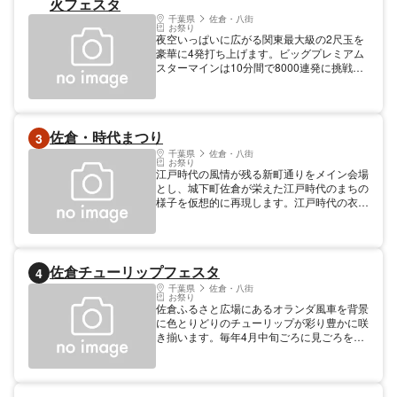
火フェスタ
※2021年の開催は中止となりました。
千葉県
佐倉・八街
お祭り
夜空いっぱいに広がる関東最大級の2尺玉を
豪華に4発打ち上げます。ビッグプレミアム
スターマインは10分間で8000連発に挑戦！
華麗に湖面に広がる水上花火、関東では珍し
い手筒花火も見どころです。 ※2021年は開
催についての情報周知せず
佐倉・時代まつり
3
千葉県
佐倉・八街
お祭り
江戸時代の風情が残る新町通りをメイン会場
とし、城下町佐倉が栄えた江戸時代のまちの
様子を仮想的に再現します。江戸時代の衣装
を着て、イベント会場を自由に歩ける他、江
戸時代から続く伝統芸能や佐倉特有のお囃子
や剣術などが披露されます。
佐倉チューリップフェスタ
4
千葉県
佐倉・八街
お祭り
佐倉ふるさと広場にあるオランダ風車を背景
に色とりどりのチューリップが彩り豊かに咲
き揃います。毎年4月中旬ごろに見ごろを迎
え、10万人以上の人出で賑わいます。