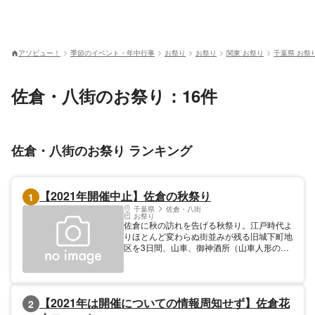
アソビュー！
季節のイベント・年中行事
お祭り
お祭り
関東 お祭り
千葉県 お祭
佐倉・八街のお祭り：16件
佐倉・八街のお祭り ランキング
【2021年開催中止】佐倉の秋祭り
1
千葉県
佐倉・八街
お祭り
佐倉に秋の訪れを告げる秋祭り。江戸時代よ
りほとんど変わらぬ街並みが残る旧城下町地
区を3日間、山車、御神酒所（山車人形のな
い引き回し用屋台 佐倉地方独特の呼び
名）、神輿が盛大に練り歩きます。「えっさ
のこらさのえっさっさ」の掛け声で山車等を
曳きまわす様は迫力満点。また、麻賀多神社
【2021年は開催についての情報周知せず】佐倉花
2
の大神輿は江戸中期に8ヶ月かけて製作され
た豪華なもので、千葉県内でも最大級です。