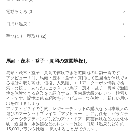
電動ろくろ (3)
日帰り温泉 (1)
手びねり・型取り (2)
馬頭・茂木・益子・真岡の遊園地探し
馬頭・茂木・益子・真岡で体験できる遊園地の店舗一覧です。
アソビュー！は、馬頭・茂木・益子・真岡にて遊園地が体験でき
る場所を取り寄せ、価格、人気順、エリア、クーポン情報で検
索・比較し、あなたにピッタリの馬頭・茂木・益子・真岡で遊園
地を体験できる企業をご紹介する、国内最大級のレジャー検索サ
イトです。記憶に残る経験をアソビュー！で体験し、新しい思い
出を作りましょう！
アクティビティの予約、レジャーチケットの購入なら日本最大の
遊びのマーケットプレイス「アソビュー！」にお任せ。パラグラ
イダーやラフティングなどのアウトドア、陶芸体験などの文化体
験、遊園地・水族館などのレジャー施設、日帰り温泉などを約
15,000プランを比較・購入することができます。