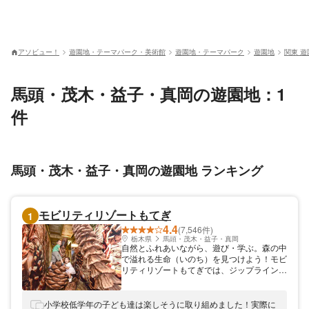
アソビュー！
遊園地・テーマパーク・美術館
遊園地・テーマパーク
遊園地
関東 遊
馬頭・茂木・益子・真岡の遊園地：1
件
馬頭・茂木・益子・真岡の遊園地 ランキング
モビリティリゾートもてぎ
1
4.4
(7,546件)
栃木県
馬頭・茂木・益子・真岡
自然とふれあいながら、遊び・学ぶ。森の中
で溢れる生命（いのち）を見つけよう！モビ
リティリゾートもてぎでは、ジップラインを
始め室内・外のアスレチックも楽しめます。
モビパークには、森をテーマに親子でチャレ
ンジできるアスレチックや立体迷路、子ども
小学校低学年の子ども達は楽しそうに取り組めました！実際に