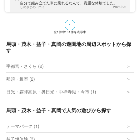
が自由に操れるクルマやバイクのアトラクシ
自分で組み立てた車に乗れるなんて、貴重な体験でした。
ョンがいっぱい。モビパークは、そんな子ど
しのさまの口コミ
2026/8/2
もたちのステップアップを応援します。グラ
ンピングやBBQもお楽しみいただけるの
で、ファミリーにもおすすめです。
1
全
1
件中
1~1
件を表示中
馬頭・茂木・益子・真岡の遊園地の周辺スポットから探
す
宇都宮・さくら (2)
那須・板室 (2)
日光・霧降高原・奥日光・中禅寺湖・今市 (1)
馬頭・茂木・益子・真岡で人気の遊びから探す
テーマパーク (1)
益子焼体験 (3)