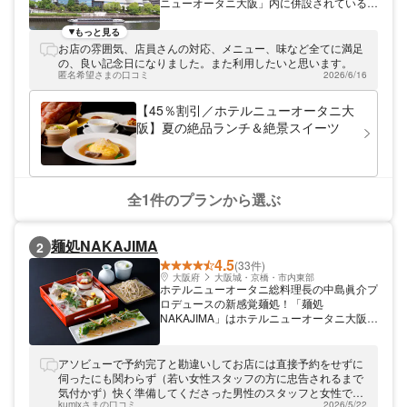
ニューオータニ大阪」内に併設されている中
国料理店。“王道主義”を掲げる上海料理をは
じめ、中国料理の枠を越えた逸品が楽しめる
もっと見る
本格上海料理店です。名物ふかひれの姿煮
お店の雰囲気、店員さんの対応、メニュー、味など全てに満足
は、国産のヨシキリ鮫のヒレだけを使用し大
の、良い記念日になりました。また利用したいと思います。
観苑自慢の上湯スープと醤油餡でじっくりと
匿名希望さまの口コミ
2026/6/16
煮込み、特製ネギ油の風味で仕上げた逸品。
コラーゲン豊富なプリプリ食感はもちろん、
【45％割引／ホテルニューオータニ大
香ばしい醤油あんの味わいもたまりません。
阪】夏の絶品ランチ＆絶景スイーツ
黒を基調に洗練を極めた店内で本格中華をお
愉しみください。
全1件のプランから選ぶ
麺処NAKAJIMA
2
4.5
(33件)
大阪府
大阪城・京橋・市内東部
ホテルニューオータニ総料理長の中島眞介プ
ロデュースの新感覚麺処！「麺処
NAKAJIMA」はホテルニューオータニ大阪に
併設されている日本料理店です。一日数量限
定の手打ちそばや、鹿児島県枕崎の最高級鰹
節を使用した自慢の出汁。特別に開発した縮
アソビューで予約完了と勘違いしてお店には直接予約をせずに
麺のうどんには京都より取り寄せた水で作る
伺ったにも関わらず（若い女性スタッフの方に忠告されるまで
出汁でいただきます。”美味しいホテル”とし
気付かず）快く準備してくださった男性のスタッフと女性でお
て手間を惜しまず素材を活かした新感覚の麺
kumixさまの口コミ
2026/5/22
年を召したスタッフの方がとても感じ良く給事していただけた