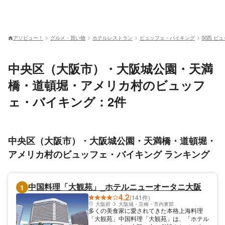
アソビュー！
グルメ・買い物
ホテルレストラン
ビュッフェ・バイキング
関西 ビ
中央区（大阪市）・大阪城公園・天満
橋・道頓堀・アメリカ村のビュッフ
ェ・バイキング：2件
中央区（大阪市）・大阪城公園・天満橋・道頓堀・
アメリカ村のビュッフェ・バイキング ランキング
中国料理「大観苑」_ホテルニューオータニ大阪
1
4.2
(141件)
大阪府
大阪城・京橋・市内東部
多くの美食家に愛されてきた本格上海料理
「大観苑」中国料理「大観苑」は、「ホテル