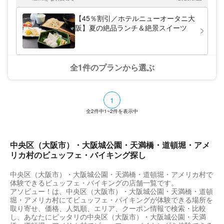
をお楽しみください。
のがお料理をより美味しくしていた気がします。 ライブ遠征で
きて最初の食事から気分良くスタートをきれました。ありがと
【45％割引／ホテルニューオータニ大
うございました。 次回は予約して家族と来たいと思います。
阪】夏の絶品ランチ＆絶景スイーツ
全1件のプランから選ぶ
1
全
2
件中
1~2
件を表示中
中央区（大阪市）・大阪城公園・天満橋・道頓堀・アメ
リカ村のビュッフェ・バイキング探し
中央区（大阪市）・大阪城公園・天満橋・道頓堀・アメリカ村で
体験できるビュッフェ・バイキングの店舗一覧です。
アソビュー！は、中央区（大阪市）・大阪城公園・天満橋・道頓
堀・アメリカ村にてビュッフェ・バイキングが体験できる場所を
取り寄せ、価格、人気順、エリア、クーポン情報で検索・比較
し、あなたにピッタリの中央区（大阪市）・大阪城公園・天満