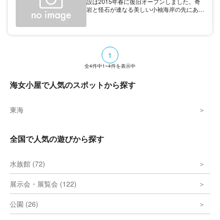
設は2015年春に復旧オープンしました。奇
岩と怪石が連なる美しい小袖海岸の先にある
海女センター。この海女センターそばの海岸
では、磯のウニを素潜りで採る海女の実演を
見学することができます。
1
全
4
件中
1~4
件を表示中
海女小屋で人気のスポットから探す
東海
全国で人気の遊びから探す
水族館 (72)
展示会・展覧会 (122)
公園 (26)