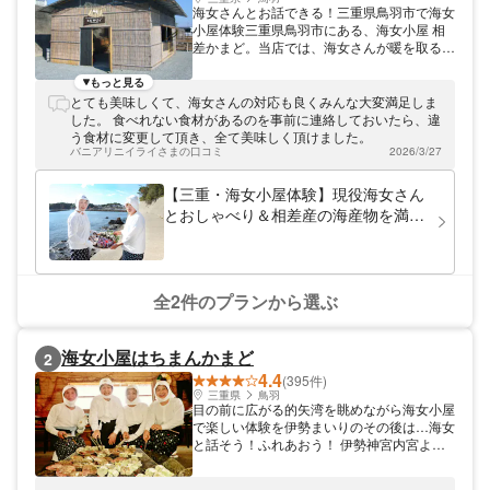
海女さんとお話できる！三重県鳥羽市で海女
小屋体験三重県鳥羽市にある、海女小屋 相
差かまど。当店では、海女さんが暖を取る海
女小屋に入ることができます！海女さんから
お話を聞きながら、ティータイムやお食事を
もっと見る
お楽しみください。お話の内容は自由なの
とても美味しくて、海女さんの対応も良くみんな大変満足しま
で、知りたいことや聞きたいことがあった
した。 食べれない食材があるのを事前に連絡しておいたら、違
ら、なんでもお尋ねくださいね。
う食材に変更して頂き、全て美味しく頂けました。
バニアリニイライさまの口コミ
2026/3/27
【三重・海女小屋体験】現役海女さん
とおしゃべり＆相差産の海産物を満
喫！ランチタイムプラン
全2件のプランから選ぶ
海女小屋はちまんかまど
2
4.4
(395件)
三重県
鳥羽
目の前に広がる的矢湾を眺めながら海女小屋
で楽しい体験を伊勢まいりのその後は…海女
と話そう！ふれあおう！ 伊勢神宮内宮より
35分、石神さんから3分とアクセス抜群！