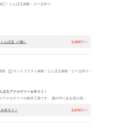
細工
とんぼ玉体験・ビー玉作り
とんぼ玉（1個）
2,300
円
〜
栖湖
サンドブラスト体験
とんぼ玉体験・ビー玉作り
ガラス工房・ガラス細
んぼ玉アクセサリーを作ろう！
ガラス工房自在は富士山の麓にあるとんぼ玉・ガラスアクセサリーの制作工房です。 森の中にある居心地のいいガラス工房 河口湖のほど近く、富士山麓の森の中、ひっそりと佇む工房です。温かみのある雰囲気がご好評いただいています。ギャラリーショップには当店オリジナル製品やアーティストの作品をたくさん置いてあります。お客様のご要望に応じてデザインもするのでお気軽にご相談くださいね。 世界にたったひとつのとんぼ玉アクセサリー ガラス工芸の体験教室ではとんぼ玉制作を行っていただけます。オプションによりアクセサリーにもできます。世界でたったひとつ、あなただけのガラス作品になりますよ。熟練スタッフが丁寧にサポートするので安心してご参加ください。経験者の方にはレベルに合わせて講座をすることもできます。 当店では、何度訪れても楽しい雰囲気づくりを心がけています。ぜひ一度遊びに来てみてくださいね！
玉を作ろう！
2,970
円
〜