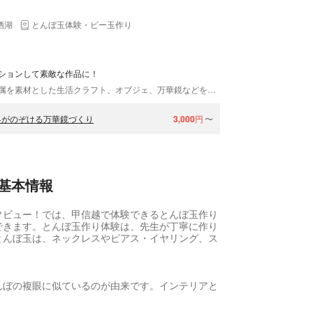
栖湖
とんぼ玉体験・ビー玉作り
ションして素敵な作品に！
ツパイ工房は、山梨県の八ヶ岳南麓で、ガラスと金属を素材とした生活クラフト、オブジェ、万華鏡などを制作・販売しています。工房では万華鏡の手作り体験プランも開催中です。先端にビー玉をはめ込んだ万華鏡の筒に色紙などを貼って、自分仕様にカスタマイズします。お子さまも大人も、しばしクリエーターに変身するひと時。手を動かす楽しさを味わってくださいね。
界がのぞける万華鏡づくり
3,000
円
〜
基本情報
ソビュー！では、甲信越で体験できるとんぼ玉作り
できます。とんぼ玉作り体験は、先生が丁寧に作り
とんぼ玉は、ネックレスやピアス・イヤリング、ス
んぼの複眼に似ているのが由来です。インテリアと