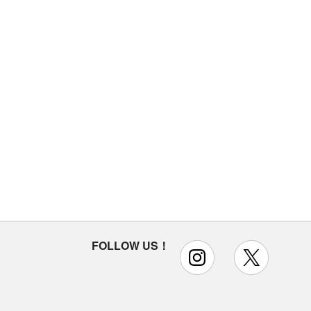
FOLLOW US！
instagram
x