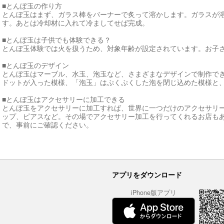
■とんぼ玉の作り方
とんぼ玉はまず、ガラス棒をバーナーで炙って溶かします。ガラスが
す。あとは冷却材に入れて冷ましてせば完成。
■とんぼ玉は子供でも体験できる？
とんぼ玉体験では火を扱うため、対象年齢が設定されています。お子
■とんぼ玉のデザイン
とんぼ玉はマーブル、水玉、泡玉など、さまざまなデザインで制作で
ドットが入った模様、「泡玉」はぷくぷくした泡を閉じ込めた模様と
■とんぼ玉はアクセサリーに加工できる
とんぼ玉をアクセサリーに加工すれば、世界に一つだけのアクセサリ
ップ、ピアスなど。その場でアクセサリー加工を行ってくれるお店も
で、事前にご確認ください。
アプリをダウンロード
iPhone版アプリ