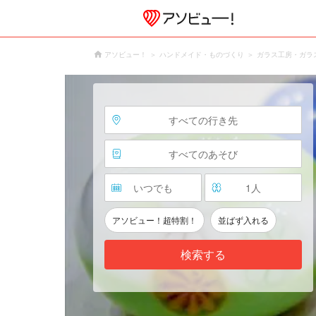
アソビュー！
ハンドメイド・ものづくり
ガラス工房・ガラ
すべての行き先
すべてのあそび
いつでも
1
人
アソビュー！超特割！
並ばず入れる
検索する