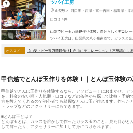
ツパイ工房
7
山梨県
河口湖・西湖・富士吉田・精進湖・本
口コミ 4件
山梨でビー玉万華鏡作り体験。自分らしくデコレー
オススメ！
【山梨・ビー玉万華鏡作り】自由にデコレーション！不思議な世
甲信越でとんぼ玉作りを体験！｜とんぼ玉体験の
甲信越でとんぼ玉作りを体験するなら、アソビュー！におまかせ。ア
を、料金の安い順・人気順・口コミなどの条件から探して比較・予約
方を教えてくれるので初心者でも綺麗なとんぼ玉が作れます。作った
トラップなどのアクセサリーにもできます。
■とんぼ玉とは？
とんぼ玉とは、ガラスを溶かして作ったガラス玉のこと。見た目がと
して飾ったり、アクセサリーに加工して身につけられます。