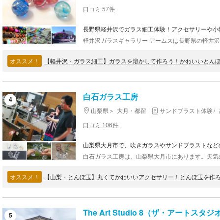
口コミ 57件
長野県軽井沢でガラス細工体験！アクセサリーや小
オススメ！
【軽井沢・ガラス細工】ガラスを溶かして作ろう！かわいいとん
白石ガラス工房
4
山梨県
大月・都留
サンドブラスト体験
口コミ 106件
山梨県大月市で、吹きガラスやサンドブラストなど
オススメ！
【山梨・とんぼ玉】丸くてかわいいアクセサリー！とんぼ玉を作ろ
The Art Studio 8（ザ・アートスタ
5