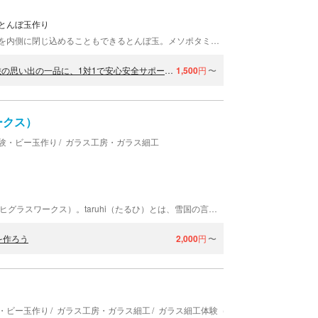
るとんぼ玉作り
とんぼの目のようにきらきら光り、カラフルな模様を内側に閉じ込めることもできるとんぼ玉。メソポタミア時代や弥生時代の遺跡からも出土している装飾品です。古くから愛されてきたとんぼ玉を作ってみませんか。 北アルプスの山々をバックに、クリアなガラスに癒されて！ 雄大な北アルプスの山並みを望み、自然観察や温泉も楽しめる長野県白馬村。スキーやスノーボードといったウィンタースポーツのイメージが強い場所ですが、実は芸術の村でもあるのです。ガラス工房GAKUは、そんな白馬村でガラス作品の制作販売と、とんぼ玉作り体験の提供を行っています。 水玉模様、花模様など、自分だけのとんぼ玉を！ 40色ほどもあるガラス棒から、好みの色をチョイス。ガスバーナーで数百度の熱を加えることで、溶けだしたガラスをステンレス製の棒に巻きつけます。バーナーの炎の中で形を整え、好みの模様を加えたらとんぼ玉の完成。できあがったとんぼ玉は、ストラップやペンダントなどに加工してお楽しみいただけます。 ほんの数センチのガラス玉ですが、集中して作業することで自分だけの輝きを放ちます。世界にひとつのとんぼ玉を作りにお越しください！
【とんぼ玉作り体験・長野】小学生から出来るガラス細工体験！旅の思い出の一品に、1対1で安心安全サポート！白馬駅より車で5分
1,500
円
〜
ワークス）
験・ビー玉作り
ガラス工房・ガラス細工
新潟市にあるガラス工房、taruhi glass works（タルヒグラスワークス）。taruhi（たるひ）とは、雪国の言葉でつららを意味する呼び名。ガラスの塊をつららにに見立てた、自然に宿るエネルギーを表現しています。当店では、丸くてかわいらしい、とんぼ玉作りを体験できます。
を作ろう
2,000
円
〜
・ビー玉作り
ガラス工房・ガラス細工
ガラス細工体験（宇宙・星空モチーフ）