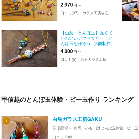
2,970
円
〜
口コミ(37)
ガラス工房自在
【山梨・とんぼ玉】丸くて
かわいいアクセサリー！と
んぼ玉を作ろう（2個制作）
4,000
円
〜
口コミ(5)
白石ガラス工房
甲信越のとんぼ玉体験・ビー玉作り ランキング
白馬ガラス工房GAKU
1
長野県
白馬・小谷
とんぼ玉体験・ビー玉
口コミ 59件