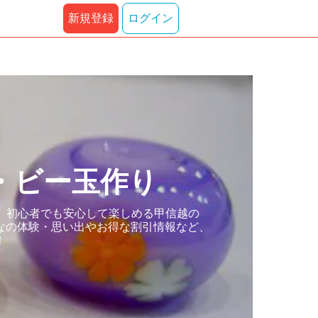
新規登録
ログイン
・ビー玉作り
。初心者でも安心して楽しめる甲信越の
なの体験・思い出やお得な割引情報など、
！