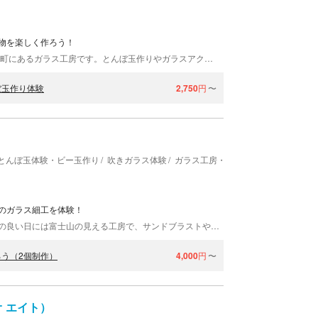
物を楽しく作ろう！
軽井沢ガラスギャラリー アームスは長野県の軽井沢町にあるガラス工房です。とんぼ玉作りやガラスアクセサリー作りなど、どなたでも楽しめるガラス細工体験を多数ご用意しています。軽井沢駅から車で約10分とアクセスも良好。明るいスタッフが丁寧にサポートするので、ガラス細工が初めての方も安心して楽しめますよ。ぜひお気軽にご参加くださいね。
ぼ玉作り体験
2,750
円
〜
とんぼ玉体験・ビー玉作り
吹きガラス体験
ガラス工房・ガラス細工
のガラス細工を体験！
白石ガラス工房は、山梨県大月市にあります。天気の良い日には富士山の見える工房で、サンドブラストや吹きガラスなどのガラス細工を体験しませんか。当店は都心から車で1時間、都会の喧騒を忘れられる場所にございます。体験の後で、温泉やハイキングなども楽しめますよ。
う（2個制作）
4,000
円
〜
ジオ エイト）