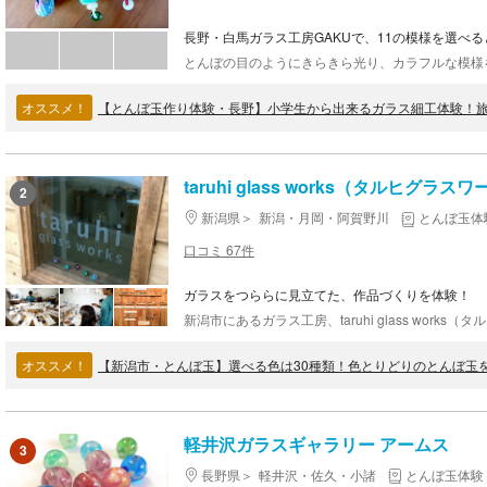
長野・白馬ガラス工房GAKUで、11の模様を選べ
オススメ！
taruhi glass works（タルヒグラス
2
新潟県
新潟・月岡・阿賀野川
とんぼ玉体
口コミ 67件
ガラスをつららに見立てた、作品づくりを体験！
オススメ！
【新潟市・とんぼ玉】選べる色は30種類！色とりどりのとんぼ玉
軽井沢ガラスギャラリー アームス
3
長野県
軽井沢・佐久・小諸
とんぼ玉体験