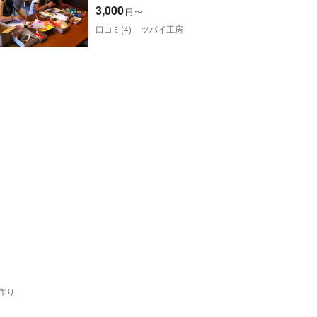
る万華鏡づくり
3,000
円
〜
口コミ(4)
ツパイ工房
作り