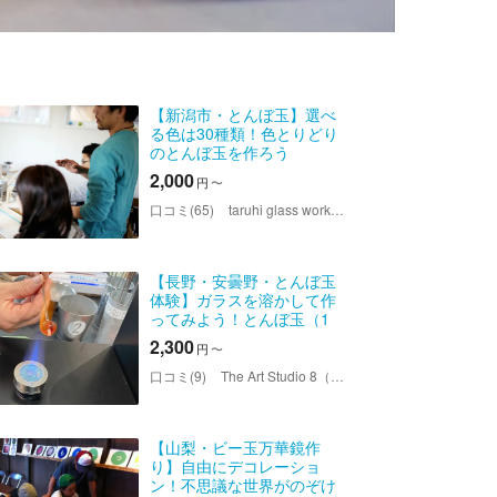
【新潟市・とんぼ玉】選べ
る色は30種類！色とりどり
のとんぼ玉を作ろう
2,000
円
〜
口コミ(65)
taruhi glass works（タルヒグラスワークス）
【長野・安曇野・とんぼ玉
体験】ガラスを溶かして作
ってみよう！とんぼ玉（1
個）
2,300
円
〜
口コミ(9)
The Art Studio 8（ザ・アートスタジオ エイト）
【山梨・ビー玉万華鏡作
り】自由にデコレーショ
ン！不思議な世界がのぞけ