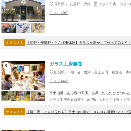
長野県
安曇野・大町
ガラス工房・ガラス
口コミ 49件
オススメ！
【長野・安曇野・とんぼ玉体験】ガラスを溶かして作ってみよう！
ガラス工房自在
6
山梨県
河口湖・西湖・富士吉田・精進湖・本
口コミ 44件
富士山麓にある森の工房。世界にたったひとつのと
オススメ！
【河口湖・とんぼ玉作り】富士山の麓で、きらきら可愛いとんぼ