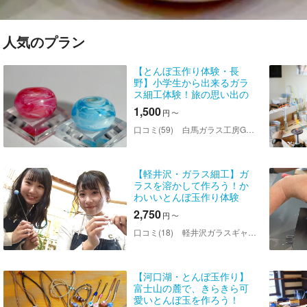
人気のプラン
【とんぼ玉作り体験・長
野】小学生から出来るガラ
ス細工体験！旅の思い出の
一品に、1対1で安心安全サ
1,500
円
〜
ポート！白馬駅より車で5分
口コミ(59)
白馬ガラス工房GAKU
【軽井沢・ガラス細工】ガ
ラスを溶かして作ろう！か
わいいとんぼ玉作り体験
2,750
円
〜
口コミ(18)
軽井沢ガラスギャラリー アームス
【河口湖・とんぼ玉作り】
富士山の麓で、きらきら可
愛いとんぼ玉を作ろう！