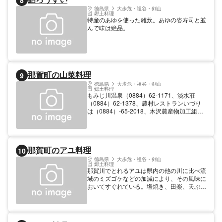
8
徳島県
大歩危・祖谷・剣山
郷土料理
特産のあゆを使った雑炊。あゆの姿寿司と並
んで味は絶品。
那賀町の山菜料理
9
徳島県
大歩危・祖谷・剣山
郷土料理
もみじ川温泉（0884）62-1171、淡水荘
（0884）62-1378、農村レストランいづり
は（0884）-65-2018、木沢農産物加工組合
（0884）65-2229等 時期 通年
那賀町のアユ料理
10
徳島県
大歩危・祖谷・剣山
郷土料理
那賀川でとれるアユは県内の他の川に比べ流
域のミズゴケなどの加減により、その風味に
おいてすぐれている。塩焼き、田楽、天ぷ
ら、酢の物、姿ずしなど。鮎漁7月1日解禁
（遊漁券の購入が必要）。 町内の料亭・食
堂等で食事できる。 時期 通年