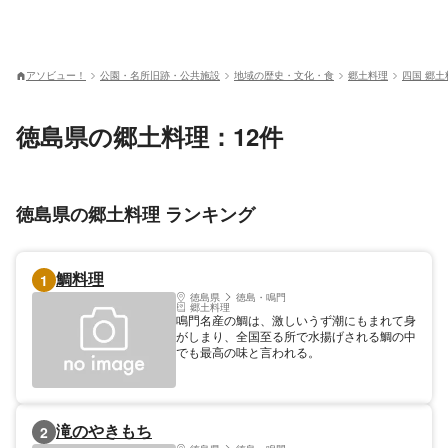
アソビュー！
公園・名所旧跡・公共施設
地域の歴史・文化・食
郷土料理
四国 郷土
徳島県の郷土料理：12件
徳島県の郷土料理 ランキング
鯛料理
1
徳島県
徳島・鳴門
郷土料理
鳴門名産の鯛は、激しいうず潮にもまれて身
がしまり、全国至る所で水揚げされる鯛の中
でも最高の味と言われる。
滝のやきもち
2