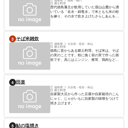
徳島県
徳島・鳴門
郷土料理
歴代徳島藩主が飲用していた眉山山麓から湧
いている「名水・錦竜水」で米ともち米の粉
を練り、その水で炊き上げたさらしあんを入
れて菊紋の押し型で平たく焼いた菓子 とく
しま市民遺産に登録されている。
そば米雑炊
3
徳島県
大歩危・祖谷・剣山
郷土料理
徳島に昔からある郷土料理。そば米は、そば
の実のことです。粉に挽く前の実で作った雑
炊です。具にはニンジン、椎茸、鶏肉などが
入っています。 営業時間 (日火水木金土祝)
10:00～17:00 （不定休）
田楽
4
徳島県
大歩危・祖谷・剣山
郷土料理
自家製大豆から作った豆腐や自家栽培のこん
にゃく、じゃがいもに自家製の味噌をつけて
焼き上げます。
鮎の塩焼き
5