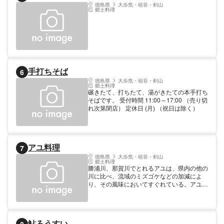
徳島県
大歩危・祖谷・剣山
郷土料理
手打ちそば
6
徳島県
大歩危・祖谷・剣山
郷土料理
碾きたて、打ちたて、湯がきたての本手打ち
そばです。 受付時間 11:00～17:00 （売り切
れ次第閉店） 定休日 (月) （祝日は除く）
アユ料理
7
徳島県
大歩危・祖谷・剣山
郷土料理
勝浦川、那賀川でとれるアユは、県内の他の
川に比べ、流域のミズゴケなどの加減によ
り、その風味においてすぐれている。アユの
塩焼き、天ぷら、田楽、酢の物、姿ずし、鮎
ぞうすいなど。あおき（0885）42-3008。
夏・秋。那賀川町、徳島市でも。
鮎ろうすい