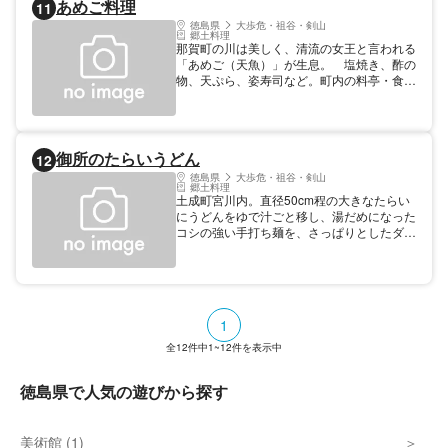
あめご料理
11
徳島県
大歩危・祖谷・剣山
郷土料理
那賀町の川は美しく、清流の女王と言われる
「あめご（天魚）」が生息。 塩焼き、酢の
物、天ぷら、姿寿司など。町内の料亭・食堂
等。
御所のたらいうどん
12
徳島県
大歩危・祖谷・剣山
郷土料理
土成町宮川内。直径50cm程の大きなたらい
にうどんをゆで汁ごと移し、湯だめになった
コシの強い手打ち麺を、さっぱりとしたダシ
ですすり込む。宮川内谷川沿いには７つの店
が並ぶ。ここの名物はたらいうどん。小さな
たらいに手打ちうどんを入れ、ゴリの一種の
ジンゾクでとったダシ汁で食べていた。江戸
末期、山のきこりが谷川に石のかまどを築い
1
て手打ちうどんをゆで、そのまま釜を囲んで
食べていたのがはじまり。そのうち、このあ
全
12
件中
1~12
件を表示中
たりでは冠婚葬祭など人が集まると大きな飯
盆にうどんを入れて、それを囲んで皆で食べ
徳島県で人気の遊びから探す
るようになった。渓谷の河原で、かじかの声
を聞きながら味わうのは野趣満点。
美術館 (1)