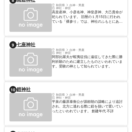
8
秋田県
白神・男鹿
神社・神宮
高皇産神、小彦名神、神皇彦神、大己貴命が
祀られています。 旧暦の１月15日に行われ
ている「裸参り」では、神社のふもとにある
藤琴川の冷水で身体を清めた若者らが、この
神社を目指して坂を駆け上がります。
七座神社
9
秋田県
白神・男鹿
神社・神宮
阿部比羅夫が蝦夷征伐に遠征してきた際に勝
利祈願のために建立したものといわれていま
す。受験の神として知られています。
鎧神社
10
秋田県
白神・男鹿
神社・神宮
平泉の藤原泰衡公が源頼朝の謀略により追討
され、北方に逃れる際に鎧を脱いで置いてい
ったといわれています。 創建年代 不詳