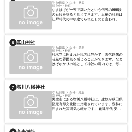
秋田県
白神・男鹿
神社・神宮
なまはげが一夜で築いたという伝説の999段
の石段を登ると見えてきます。五棟の社殿は
江戸時代の中頃建てられたものと言われ、向
拝、屋根、柱、組み物などに珍しい工夫が見
られます。そばには覗いたものの余命をあら
わすとされる「姿見の井戸」や「御手洗の
池」などの不思議なスポットがあります。
真山神社
6
創建年代 鎌倉末期
秋田県
白神・男鹿
神社・神宮
杉木立に囲まれた境内は静かで、古代以来の
荘厳な雰囲気を感じることができます。なま
はげゆかりの地として神社の境内では、毎年
2月になまはげ柴灯まつりが行われることで
も有名です。神社前庭にあたる場所には慈覚
大師の手植えと伝えられる、樹齢1000年余
りの榧（かや）の巨木（県指定天然記念物）
増川八幡神社
7
が立っています。 創建年代 平安
秋田県
白神・男鹿
神社・神宮
男鹿市にある増川八幡神社は、建物が秋田県
指定有形文化財に指定されています。森林に
囲まれた雰囲気も厳かです。 創建年代 安土
桃山
高岩神社