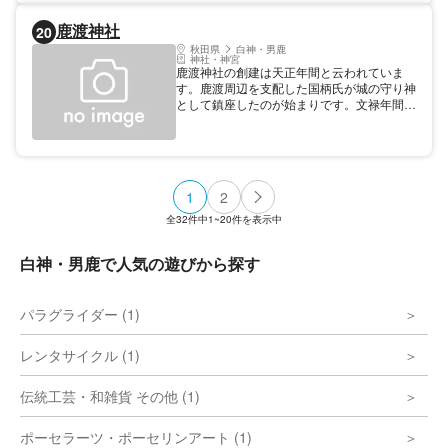
嫌う風習が残っています。 八郎太郎の伝説
鹿渡神社
20
をもつこの神社の創建は定かでありません
が、大同年間（806～809）と思われていま
秋田県
白神・男鹿
神社・神宮
す。神社のある芦崎地区には鶏を忌み嫌う風
鹿渡神社の創建は天正年間と云われていま
習があり、今なおその名残があります。
す。鹿渡周辺を支配した国柄氏が城の守り神
として鎮座したのが始まりです。文禄年間に
館村に遷座し、明治４３年に周辺の十数社と
合祀して村社として現在地に遷座しました。
当初は諏訪八幡神社でした。しかし合祀を機
会に総鎮守となり鹿渡神社と名前を変えまし
た。その様な経緯をたどったせいか、街道か
1
2
らは比較的分かりにくい場所にあります。場
所性もあまり感じません。境内には文化７年
全
32
件中
1~20
件を表示中
（１８２４）の石灯篭を始め庚申塔、境内社
などがあり、歴史と信仰の深さを感じます。
白神・男鹿で人気の遊びから探す
パラグライダー (1)
レンタサイクル (1)
伝統工芸・和雑貨 その他 (1)
ポーセラーツ・ポーセリンアート (1)