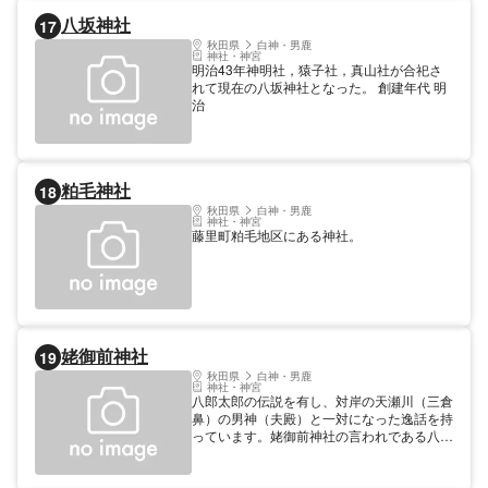
八坂神社
17
秋田県
白神・男鹿
神社・神宮
明治43年神明社，猿子社，真山社が合祀さ
れて現在の八坂神社となった。 創建年代 明
治
粕毛神社
18
秋田県
白神・男鹿
神社・神宮
藤里町粕毛地区にある神社。
姥御前神社
19
秋田県
白神・男鹿
神社・神宮
八郎太郎の伝説を有し、対岸の天瀬川（三倉
鼻）の男神（夫殿）と一対になった逸話を持
っています。姥御前神社の言われである八郎
太郎の言い伝えの中で出てくる、助かった翁
の方も後に神社に奉られたということです。
この旧琴丘町や八郎潟町でも同様に鶏を忌み