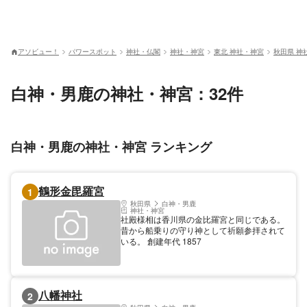
アソビュー！
パワースポット
神社・仏閣
神社・神宮
東北 神社・神宮
秋田県 神
白神・男鹿の神社・神宮：32件
白神・男鹿の神社・神宮 ランキング
鶴形金毘羅宮
1
秋田県
白神・男鹿
神社・神宮
社殿様相は香川県の金比羅宮と同じである。
昔から船乗りの守り神として祈願参拝されて
いる。 創建年代 1857
八幡神社
2