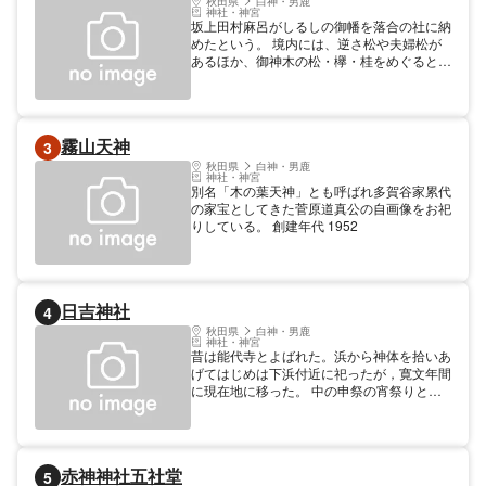
秋田県
白神・男鹿
神社・神宮
坂上田村麻呂がしるしの御幡を落合の社に納
めたという。 境内には、逆さ松や夫婦松が
あるほか、御神木の松・欅・桂をめぐると良
縁が訪れるとされています。 創建年代 奈良
霧山天神
3
秋田県
白神・男鹿
神社・神宮
別名「木の葉天神」とも呼ばれ多賀谷家累代
の家宝としてきた菅原道真公の自画像をお祀
りしている。 創建年代 1952
日吉神社
4
秋田県
白神・男鹿
神社・神宮
昔は能代寺とよばれた。浜から神体を拾いあ
げてはじめは下浜付近に祀ったが，寛文年間
に現在地に移った。 中の申祭の宵祭りとし
て、この神社で行われてきた「嫁見まつり」
には、毎年多くのカメラマンなどが訪れる。
赤神神社五社堂
5