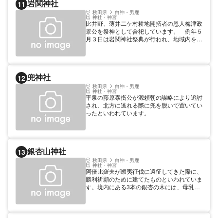
岩関神社
11
秋田県
白神・男鹿
神社・神宮
比井野、薄井二ケ村耕地開拓者の恩人梅津政
景公を祭神として合祀しています。 例年５
月３日は岩関神社祭典が行われ、地域内を神
輿が練り歩く。 祭神 その他 ウメヅマサカゲ
創建年代 不詳
兜神社
12
秋田県
白神・男鹿
神社・神宮
平泉の藤原泰衡公が源頼朝の謀略により追討
され、北方に逃れる際に兜を脱いで置いてい
ったといわれています。
銀杏山神社
13
秋田県
白神・男鹿
神社・神宮
阿倍比羅夫が蝦夷征伐に遠征してきた際に、
勝利祈願のために建てたものといわれていま
す。境内にある3本の銀杏の木には、母乳が
出るようになる、良いお嫁さんが授かるなど
の言い伝えが残されています。