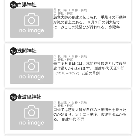
白瀑神社
14
秋田県
白神・男鹿
神社・神宮
慈覚大師の創建と伝えられ，手彫りの不動尊
が滝の岩上にある。 ８月１日の例大祭で
は、みこしの滝浴びが行われる。 創建年代
853
浅間神社
15
秋田県
白神・男鹿
神社・神宮
毎年９月８日には、浅間神社祭典として藤琴
豊作踊りが行われます。 創建年代 天正年間
（1573～1592）以前の草創
素波里神社
16
秋田県
白神・男鹿
神社・神宮
口伝では慈覚大師が自作の不動明王を祭った
のが始まり。近くに不動滝、素波里ダムがあ
る。 創建年代 不詳