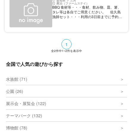
愛知県
三河
農泊（ファームステイ）
るこの土地ならではの暮らしを垣間見ること
BBQ 食材等・・・食材、飲み物、皿、箸、
ができる。 ここでしか味わえない体験で
タレ等は各自でご用意ください。 佐久島
す。
漁師セット・・・利用の3日前までに予約い
ただければ、佐久島で採れた新鮮な貝をご用
意できます！佐久島漁師セット1000円?
セットは大アサリ、サザエ、タイラ貝などの
採れたて食材です。 【料金】 利用料1回
1040円（炭5kg、網、トング、火バサミ付）
1
※炭4kg追加毎に520円
全
2
件中
1~2
件を表示中
全国で人気の遊びから探す
水族館 (71)
公園 (26)
展示会・展覧会 (122)
テーマパーク (132)
博物館 (78)