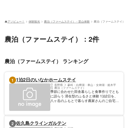
アソビュー！
体験観光
農泊（ファームステイ）・里山体験
農泊（ファームステイ）
農泊（ファームステイ）：2件
農泊（ファームステイ） ランキング
1泊2日のいなかホームステイ
1
長野県
蓼科・白樺湖・車山・女神湖・姫木平
農泊（ファームステイ）
季節に合わせた田舎暮らしと食事作りでとも
に語らう 滞在型のふるさと体験 1泊2日を、
八ヶ岳のふもとで暮らす農家さんのご自宅で
過ごしていただきます。 その季節ならでは
の農作業や手仕事を一緒に経験し、その時期
ならではの素材を活かして一緒に料理を作
り、食卓を囲んで語らう。 単なるお客様を
佐久島クラインガルテン
2
超えた、家族の一員のような温かい時間を過
ごすことで、自然の恵みに感謝しながら生き