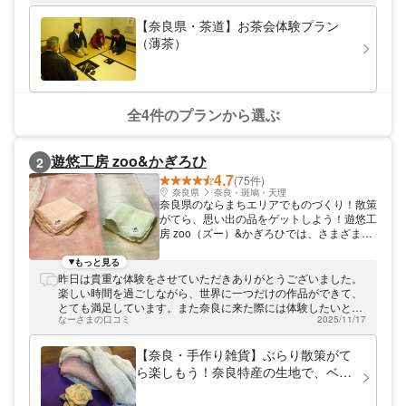
しますので、気軽にお茶の世界を味わいにお
越しください。
【奈良県・茶道】お茶会体験プラン
（薄茶）
全4件のプランから選ぶ
遊悠工房 zoo&かぎろひ
2
4.7
(75件)
奈良県
奈良・斑鳩・天理
奈良県のならまちエリアでものづくり！散策
がてら、思い出の品をゲットしよう！遊悠工
房 zoo（ズー）&かぎろひでは、さまざまな
雑貨作り体験を開催中です。工房があるのは
奈良県のならまちエリア。世界遺産・元興寺
もっと見る
を中心に、古い町家が並ぶエリアです。そん
昨日は貴重な体験をさせていただきありがとうございました。
な「ならまち」エリアにある当手作り工房。
楽しい時間を過ごしながら、世界に一つだけの作品ができて、
「ぶらり散策がてら気軽にものづくりが楽し
とても満足しています。また奈良に来た際には体験したいと思
める！」と、多くの方にご好評いただいてお
なーさまの口コミ
2025/11/17
います！
ります。制作時間は30分～1時間。ご家族や
お友達同士で参加して、奈良観光の記念を残
【奈良・手作り雑貨】ぶらり散策がて
してみませんか？
ら楽しもう！奈良特産の生地で、ベン
ガラ染めを体験！