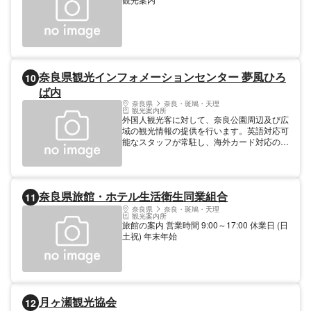
奈良県観光インフォメーションセンター 夢風ひろ
10
ば内
奈良県
奈良・斑鳩・天理
観光案内所
外国人観光客に対して、奈良公園周辺及び広
域の観光情報の提供を行います。英語対応可
能なスタッフが常駐し、海外カード対応のＡ
ＴＭも設置されています。
奈良県旅館・ホテル生活衛生同業組合
11
奈良県
奈良・斑鳩・天理
観光案内所
旅館の案内 営業時間 9:00～17:00 休業日 (日
土祝) 年末年始
月ヶ瀬観光協会
12