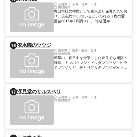
奈良県
奈良・斑鳩・天理
動物観察
春日大社の神鹿として古来より保護されてお
り、現在約1500頭いるといわれる（鹿の愛
護会2015年7月調べ）。 時期 通年
依水園のツツジ
16
奈良県
奈良・斑鳩・天理
植物観察
若草山、春日山を借景にした奈良でも屈指の
庭園。ミツバツツジ・ドウダンツツジ・ヒラ
ドツツジなど、色とりどりのツツジが次々に
咲き誇ります。 時期 ４月上旬～5月上旬
浮見堂のサルスベリ
17
奈良県
奈良・斑鳩・天理
植物観察