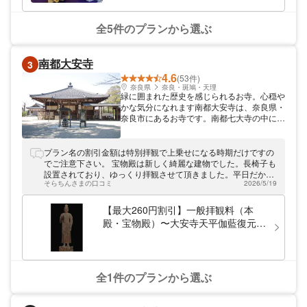
全5件のプランから選ぶ
南都大安寺
3
4.6
(53件)
奈良県
奈良・斑鳩・天理
緑に囲まれた歴史を感じられるお寺。心穏や
かな気分になれます南都大安寺は、奈良県・
奈良市にあるお寺です。南都七大寺の中に含
まれるお寺で、「癌封じの寺」として信仰を
集めています。また、ほぼ毎月行事を開催。
一般の方が参加出来る行事も、楽しめます。
プラン名の割引金額は特別拝観で上乗せになる時期だけですの
JRまたは近鉄「奈良駅」から「奈良交通」
でご注意下さい。 宝物殿は新しく綺麗な建物でした。長椅子も
のバスに乗り、「大安寺バス停」から徒歩約
設置されており、ゆっくり拝観させて頂きました。平日だから
10分とアクセス良好。是非、足をお運びく
そらちんさまの口コミ
2026/5/19
でしょうか、暫く貸切状態でした。
ださい。
【最大260円割引】一般拝観料（本
殿・宝物殿）〜大安寺天平伽藍復元
CG体験付き〜
全1件のプランから選ぶ