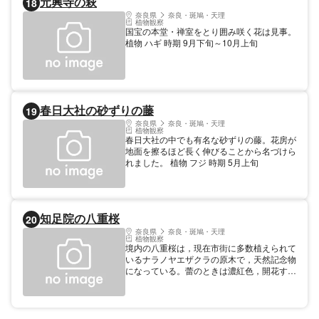
元興寺の萩
18
奈良県
奈良・斑鳩・天理
植物観察
国宝の本堂・禅室をとり囲み咲く花は見事。
植物 ハギ 時期 9月下旬～10月上旬
春日大社の砂ずりの藤
19
奈良県
奈良・斑鳩・天理
植物観察
春日大社の中でも有名な砂ずりの藤。花房が
地面を擦るほど長く伸びることから名づけら
れました。 植物 フジ 時期 5月上旬
知足院の八重桜
20
奈良県
奈良・斑鳩・天理
植物観察
境内の八重桜は，現在市街に多数植えられて
いるナラノヤエザクラの原木で，天然記念物
になっている。蕾のときは濃紅色，開花する
と淡紅色になり，30枚前後の花弁をつけ
る。 植物 サクラ 時期 4月下旬