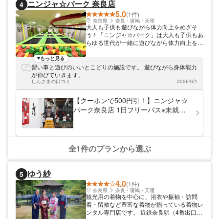
ニンジャ☆パーク 奈良店
4
5.0
(1件)
奈良県
奈良・斑鳩・天理
大人も子供も遊びながら体力向上をめざそ
う！「ニンジャ☆パーク」は大人も子供もあ
らゆる世代が一緒に遊びながら体力向上をめ
ざせる新しい形のアミューズメントスポーツ
クラブです。忍者道や巨大な跳び箱では某テ
もっと見る
レビ番組の世界を体感。ボルダリングやトラ
習い事と遊びのいいとこどりの施設です。 遊びながら身体能力
ンポリンなどのアクティビティエリアは会員
が伸びていきます。
向けの本格レッスンもありますよ。ご自身の
しんさまの口コミ
2026/6/1
体力に合わせて楽しめるから毎日の遊び場に
いかがでしょうか。
【クーポンで500円引！】ニンジャ☆
パーク奈良店 1日フリーパス※未就学
児は入場料無料
全1件のプランから選ぶ
ゆう紗
5
4.0
(1件)
奈良県
奈良・斑鳩・天理
観光用の着物を中心に、浴衣や振袖・訪問
着・留袖など豊富な着物が揃っている着物レ
ンタル専門店です。 近鉄奈良駅（4番出口）