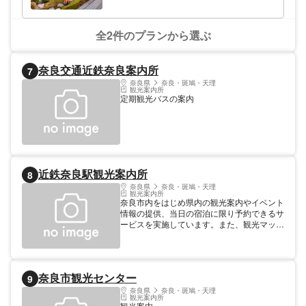
全2件のプランから選ぶ
奈良交通近鉄奈良案内所
7
奈良県
奈良・斑鳩・天理
観光案内所
定期観光バスの案内
近鉄奈良駅観光案内所
8
奈良県
奈良・斑鳩・天理
観光案内所
奈良市内をはじめ県内の観光案内やイベント
情報の提供、当日の宿泊に限り予約できるサ
ービスを実施しています。また、観光マップ
やイベントのちらしも多数揃えております。
開館時間 9:00～21:00 年中無休
奈良市観光センター
9
奈良県
奈良・斑鳩・天理
観光案内所
観光案内