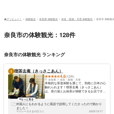
アソビュー！
体験観光
奈良県 体験観光
奈良・斑鳩・天理 体験観光
奈良市 体験観
奈良市の体験観光：128件
奈良市の体験観光 ランキング
喫茶去庵（きっさこあん）
1
4.6
(12件)
奈良県
奈良・斑鳩・天理
本格的な茶道体験を通じて、気軽に日本の心
触れられます！喫茶去庵（きっさこあん）
は、茶の湯とお抹茶が体験できるお店です。
茶道を通じて本格的に日本の心を学べます。
1年を通じて茶道体験ができ、とくに春と秋
もっと見る
がおすすめ。英語で説明ができますので、外
外国人にもわかるように英語で説明してくださったので助かり
国人観光客のお客様からもご好評をいただい
ました！
ております。初めての方にも丁寧に指導いた
マドレーヌさまの口コミ
2023/12/17