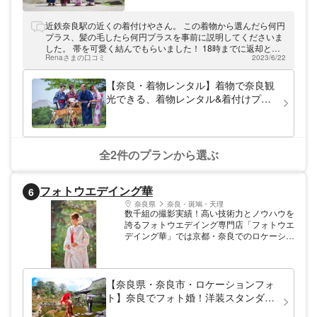
からスグの好立地ですので、着付け後すぐに
奈良観光やデートを楽しめます。 ベテラン
着付け師・美容師が常駐していますので、お
近鉄奈良駅の近くの着付けやさん。 この着物から選んだら何円
客様の様々なご要望に対応できます。 着物
プラス、髪の毛したら何円プラスを事前に説明してくださいま
に必用な物は全てご用意していますので、手
した。 帯を可愛く結んでもらいました！ 18時までに返却との
ぶらで来店し、古都奈良を気軽に着物で散策
Renaさまの口コミ
2023/6/22
こと。
してください。
【奈良・着物レンタル】着物で奈良観
光できる、着物レンタル&着付けプラ
ン！近鉄奈良駅からスグ！
全2件のプランから選ぶ
フォトウエデイング華
6
奈良県
奈良・斑鳩・天理
数千組の撮影実績！高い技術力とノウハウを
誇るフォトウエデイング専門店「フォトウエ
デイング華」では京都・奈良でのロケーショ
ン撮影を中心に各種プランをご提供。雑誌や
CMの撮影で活躍中のプロカメラマンが、お
2人の姿を絵画のように美しく写真に収めま
す。着付け・ヘアメイクも一流スタッフが担
【奈良県・奈良市・ロケーションフォ
当。ドラマ撮影等でよく使われる寺院とも特
ト】奈良でフォト婚！洋装スタンダー
別提携、当店ならではのクオリティにご満足
ドプラン
いただけること請け合いです。