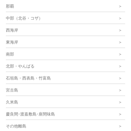
那覇
中部（北谷・コザ）
西海岸
東海岸
南部
北部・やんばる
石垣島・西表島・竹富島
宮古島
久米島
慶良間･渡嘉敷島･座間味島
その他離島