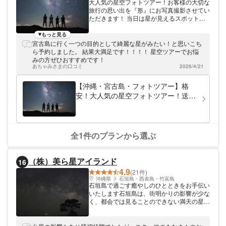
大人気の星空フォトツアー！お客様の大切な
旅行の思い出を『形』にお写真撮影させてい
ただきます！ 当日は星が見えるスポットに
ご案内いたします♪ 【無料送迎付きプラン
有】 お泊まりのホテルまで送迎いたしま
もっと見る
す！（シギラリゾート、ヒルトン等） 運転
宮古島に行く一つの目的として綺麗な星がみたい！と思いこち
に自信がない方、お車がない方も安心♪ 【星
ら予約しました。 結果大満足です！！！！ 星空ツアーでお悩
空鑑賞スペース】 星空鑑賞スペースをご用
みの方ぜひおすすめです！
意しておりますので撮影後もゆっくりと宮古
あちゃみさまの口コミ
2026/4/21
島の星空を楽しんでいただけます！
【沖縄・宮古島・フォトツアー】格
安！大人気の星空フォトツアー！送迎
付プラン有／星空鑑賞スペース完備／
当日予約OK！
全1件のプランから選ぶ
（株）美ら星アイランド
16
4.9
(21件)
沖縄県
石垣島・西表島・竹富島
石垣島で過ごす癒やしのひとときをお手伝い
いたします石垣島は、街明かりの影響が少な
く、都会では見ることのできない満天の星空
が輝く島です。「（株）美ら星アイランド」
では、石垣島の満天の星空をリクライニング
シートに寝転がって星空観賞が楽しめます。