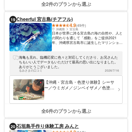
全2件のプランから選ぶ
Cheerful 宮古島(チアフル)
19
4.9
(49件)
沖縄県
宮古島
日本が世界に誇る宮古島の海の自然や、人と
の関わりを通して「感動」をご提供2021
年、沖縄県宮古島市に誕生したマリンショッ
プ「Cheerful 宮古島(チアフル)」。宮古島出
身・在住のスタッフが日本の楽園、宮古島を
ご案内。シーサーの色塗り体験やSUP（ス
海亀も見れ、臨機応変に色々と対応してくださり、お兄さんた
タンドアップパドル）など、インドアでもア
ちもいい人でデータもいただけて最高の思い出になりました。
ウトドアでも楽しめる体験ができますよ♪皆
ありがとうございました。
様とお会いできることを、スタッフ一同楽し
るみさまの口コミ
2026/7/16
みにしております！
【沖縄・宮古島・色塗り体験】シーサ
ー／ウミガメ／ジンベイザメ／色塗り
体験！宮古島の思い出をカタチにでき
る☆
全6件のプランから選ぶ
石垣島手作り体験工房 みんと
20