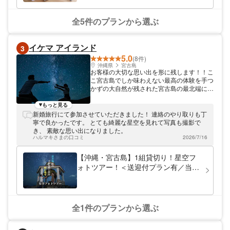
体)
全5件のプランから選ぶ
イケマ アイランド
3
5.0
(8件)
沖縄県
宮古島
お客様の大切な思い出を形に残します！！こ
こ宮古島でしか味わえない最高の体験を手つ
かずの大自然が残された宮古島の最北端に位
置する離島・池間島。そこで星空専門のロケ
ーションフォトツアーを行っています。機
もっと見る
材、ロケーション、送迎などお客様サービス
新婚旅行にて参加させていただきました！ 連絡のやり取りも丁
には自信がありますので選んでもらって後悔
寧で良かったです。 とても綺麗な星空を見れて写真も撮影で
はさせません！映えると大人気沸騰中の夜の
き、 素敵な思い出になりました。
アクティビティ、星空フォトツアーをぜひ体
ハルマキさまの口コミ
2026/7/16
験してください◎
【沖縄・宮古島】1組貸切り！星空フ
ォトツアー！＜送迎付プラン有／当日
予約OKです！＞
全1件のプランから選ぶ