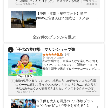
プランをお選び頂けます。有名リゾートホテ
がら撮影していただけました。 カメラマンも気さくでリラック
ルや観光施設が会場なのでアクセスも便利で
いるかさまの口コミ
2026/3/12
スした感じででき、とても楽しかったです。 ありがとうござい
す。
ました。
【沖縄・本部・星空フォト】星空
photoと宙さんぽin 瀬底ビーチ／参加
者毎に星達をバックに撮影／サプライ
ズにも当日予約OK☆彡2026夏！！特
別割引中
全27件のプランから選ぶ
「子供の遊び場」マリンショップ響
7
5.0
(15件)
沖縄県
西海岸
冬の沖縄でも、家族みんなで楽しめる“海あ
そび”がここにあります。【恩納村・冬でも
安心】親子で磯遊び＆ビーチコーミングのエ
コ体験ツアーは、海に入らなくても沖縄の自
然を感じられる、子どもにもやさしい学びと
もっと見る
遊びのプランです。 まずは磯遊びからスタ
5歳の息子と参加しました。 地元の方しか行かないような穴場
ート！干潮の時間に姿を見せる岩場や浅瀬を
のビーチに連れて行っていただき、ヤドカリやカニ、色とりど
歩きながら、小さなカニやヤドカリ、ヒトデ
りのお魚をたくさん観察できました。インストラクターの方が
など、さまざまな生き物を探して観察しま
いおさまの口コミ
2026/6/30
子どもにも優しく丁寧に接してくださったので、安心して楽し
す。インストラクターが一緒に回るので、
むことができ、家族にとってかけがえのない思い出になりまし
「これは何？」「触っても大丈夫？」などの
た。シャワーや更衣室も整っており、小さな子ども連れでも快
☆子供も大人も満足のフル体験プラン
質問にも安心して答えてもらえます。小さな
適に過ごせる点もありがたかったです。
☆“やらせる”より“夢中を支える”【恩
お子さまでも安全に楽しめるようペースを合