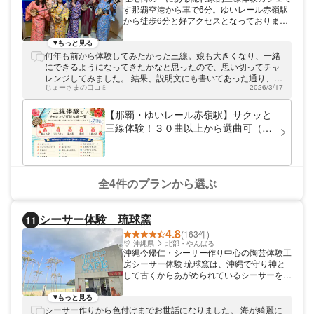
す那覇空港から車で6分。ゆいレール赤嶺駅
から徒歩6分と好アクセスとなっておりま
す。
もっと見る
何年も前から体験してみたかった三線。娘も大きくなり、一緒
にできるようになってきたかなと思ったので、思い切ってチャ
レンジしてみました。 結果、説明文にも書いてあった通り、本
じょーさまの口コミ
2026/3/17
当に初心者でも一通り弾けるようになりました。 途中、娘は脱
落しましたが、それでも丁寧に教えていただき、一時間があっ
という間に過ぎました。 また機会があったら、次のチャレンジ
【那覇・ゆいレール赤嶺駅】サクッと
してみたいと思います。今回はありがとうございました！
三線体験！３０曲以上から選曲可（2
名様以上割引あり）
全4件のプランから選ぶ
シーサー体験 琉球窯
11
4.8
(163件)
沖縄県
北部・やんばる
沖縄今帰仁・シーサー作り中心の陶芸体験工
房シーサー体験 琉球窯は、沖縄で守り神と
して古くからあがめられているシーサーを作
れる体験工房です。 沖縄随一の規模を誇る
工房で、シーサー作りとやちむん（焼き物）
もっと見る
作りを体験出来ます。 琉球窯の体験工房内
シーサー作りから色付けまでお世話になりました。 海が綺麗に