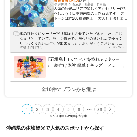
4.3
(24件)
沖縄県
石垣島・西表島・竹富島
人気の観光エリアで楽しくアクセサリー作り
をしよう！日本最南端の天然石店です。 ス
トーンは約200種類以上。 大人も子供も楽し
めるアクセサリーの手作り体験や当店にしか
ないみんさー模様の天然石を作っています。
場所は、アートホテル石垣島の目の前にあり
旅の終わりにシーサー塗り体験をさせていただきました。こじ
離島ターミナル、バスターミナルなどの主要
んまりとしていて、涼しく快適で、居心地の良いお店でゆっく
交通拠点から車や徒歩で約5～16分でお越し
りじっくり思い出作りが出来ました。ありがとうございまし
いただけます。 アートホテルエントランス
rayさまの口コミ
2026/7/25
た！また石垣島に来た際は立ち寄らせてください。
前に路線バス停留所があり こちらで下車
し、当店へ続く横断歩道を渡り徒歩でお越し
【石垣島】1人でペアを塗れるよ♪シー
いただけます。 レンタカーや自家用車をご
サー絵付け体験 簡単！キッズ・ファ
利用のお客様は、店舗の横と裏に駐車場がご
ミリー・カップルにオススメ！
ざいますのでご利用ください。
全10件のプランから選ぶ
•••
1
2
3
4
5
6
28
全
551
件中
1~20
件を表示中
沖縄県の体験観光で人気のスポットから探す