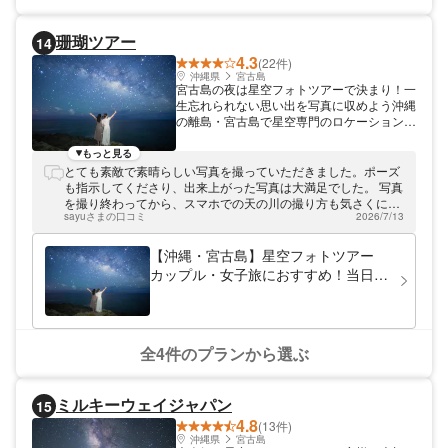
（18分）、美ら海水族館（25分）などがあ
ります。 北部の観光の一つに、是非Enjoy工
珊瑚ツアー
14
房をご利用ください☆ 形に残る、沖縄の思
4.3
い出作りをお手伝いいたします(*^-^*)
(22件)
沖縄県
宮古島
宮古島の夜は星空フォトツアーで決まり！一
生忘れられない思い出を写真に収めよう沖縄
の離島・宮古島で星空専門のロケーションフ
ォトツアーを行っている「珊瑚ツアー」。無
数の星々が降り注ぐドラマチックな光景の
もっと見る
中、カメラマンによる撮影をお楽しみ頂けま
とても素敵で素晴らしい写真を撮っていただきました。ポーズ
す。プロならではの機材やテクニックを駆
も指示してくださり、出来上がった写真は大満足でした。 写真
使！あなたの感動体験をまるごとそのまま写
を撮り終わってから、スマホでの天の川の撮り方も気さくに教
真に仕上げます。ファミリーやカップル、グ
sayuさまの口コミ
2026/7/13
えてくださり、珊瑚ツアーさんにお願いして本当に良かったと
ループで是非ご参加ください。
思いました。
【沖縄・宮古島】星空フォトツアー
カップル・女子旅におすすめ！当日予
約ok！
全4件のプランから選ぶ
ミルキーウェイジャパン
15
4.8
(13件)
沖縄県
宮古島