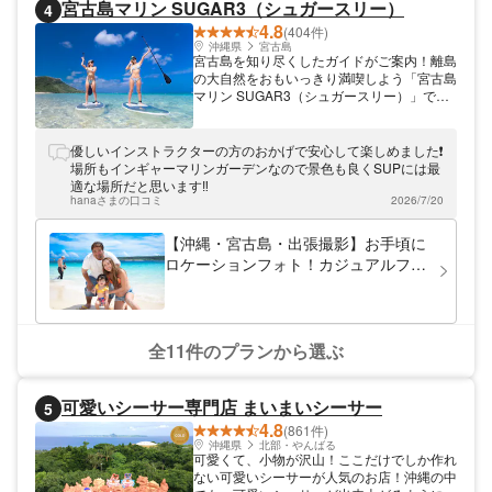
宮古島マリン SUGAR3（シュガースリー）
4
4.8
(404件)
沖縄県
宮古島
宮古島を知り尽くしたガイドがご案内！離島
の大自然をおもいっきり満喫しよう「宮古島
マリン SUGAR3（シュガースリー）」で
は、SUP（スタンドアップパドル）体験や
シュノーケリングツアーをご提供。ご利用の
皆さまに寄り添って、「オシャレな写真が撮
優しいインストラクターの方のおかげで安心して楽しめました❗️
りたい」「初めてだからゆっくり教えてほし
場所もインギャーマリンガーデンなので景色も良くSUPには最
い」などのご要望に親切丁寧に対応させてい
適な場所だと思います‼️
ただきます。明るく優しいスタッフと楽しい
hanaさまの口コミ
2026/7/20
ひとときを過ごしましょう♪
【沖縄・宮古島・出張撮影】お手頃に
ロケーションフォト！カジュアルフォ
トツアー
全11件のプランから選ぶ
可愛いシーサー専門店 まいまいシーサー
5
4.8
(861件)
沖縄県
北部・やんばる
可愛くて、小物が沢山！ここだけでしか作れ
ない可愛いシーサーが人気のお店！沖縄の中