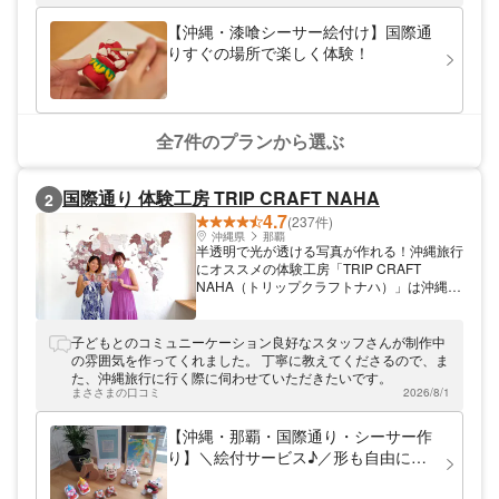
ます。
【沖縄・漆喰シーサー絵付け】国際通
りすぐの場所で楽しく体験！
全7件のプランから選ぶ
国際通り 体験工房 TRIP CRAFT NAHA
2
4.7
(237件)
沖縄県
那覇
半透明で光が透ける写真が作れる！沖縄旅行
にオススメの体験工房「TRIP CRAFT
NAHA（トリップクラフトナハ）」は沖縄の
メインストリート国際通りにある体験工房で
す。国際通りでのイベント開催時には、2階
からエイサーや旗頭などのイベントを眺めな
子どもとのコミュニーケーション良好なスタッフさんが制作中
がら、ゆっくり作業できます。また、小上が
の雰囲気を作ってくれました。 丁寧に教えてくださるので、ま
りの席も用意しておりますので、小さなお子
た、沖縄旅行に行く際に伺わせていただきたいです。
様連れでも安心。 ステンドグラスのような
まささまの口コミ
2026/8/1
半透明な写真や、シーサー作りが楽しめま
す！沖縄旅行のお土産にもピッタリな作品が
【沖縄・那覇・国際通り・シーサー作
作れますよ。 絶景やアクティビティ、ウェ
り】＼絵付サービス♪／形も自由に作
ディング、卒業旅行、ご家族旅行などの思い
れる！個性溢れるシーサーを作ろう(1
出をカタチに残してみませんか？