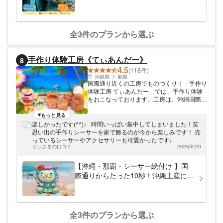
納村・主役は１歳～5歳】濡れずに楽
わせながら進行するため、親御さんも安心。
しむグラスボート＆磯あそび ☆2児を
海の生き物と出会う瞬間の笑顔が、家族の思
い出になります。 次はビーチコーミング
育てる現役パパガイドが引率するお子
へ。波打ち際を歩きながら、シーグラスやカ
様の海デビュー成功体験♪
全3件のプランから選ぶ
ラフルな貝殻など、海からの贈り物を探しま
す。宝探しのような体験に子どもたちは夢
中！「見つけた！」と声を上げながら、自分
手作り体験工房《てぃあんだー》
8
だけの宝物を集めていきます。 そしてこの
4.5
ツアーの大きな特徴は、“自然を守るエコ体
(118件)
験”。宝物を探しながら、同時に海辺に落ち
沖縄県
那覇
国際通り近くの工房でものづくり！「手作り
ているゴミも一緒に拾っていきます。「これ
体験工房 てぃあんだー」では、手作り体験
は海にいらないものだね」と話しながら、親
をおこなっております。工房は、沖縄国際通
子で環境について考える時間に。遊びながら
りから10秒という抜群の立地。買い物や観
自然を守る“体験型エコツアー”です。お子さ
光の合間に来られる手軽さが人気です。
もっと見る
まにとっても、自分が海をきれいにしたとい
楽しかったです(^^)♩ 時間いっぱい集中してしまいました！笑
う誇りを感じられる、貴重な学びの機会にな
思い出の手作りシーサーを家で飾るのが今から楽しみです！ 売
ります。 ツアーの後半は、拾った素材を使
っているシーサーやアクセサリーも可愛かったです♩
った「手作りクラフト体験」。シーグラスや
りぃさまの口コミ
2026/6/20
貝殻を使って、世界にひとつだけのフォトフ
レームや小瓶クラフトを作ります。木工用速
【沖縄・那覇・シーサー絵付け 】国
乾ボンドを使用するので小さなお子さまでも
安心。色や形を選びながら、自分だけのデザ
際通りからたった10秒！沖縄土産にシ
インを完成させます。スタッフが丁寧にサポ
ーサー絵付け体験
ートするので、初めての工作でも大丈夫。ツ
アー中に撮影した家族写真をプリントしてフ
レームに入れれば、“旅の思い出フォトフレ
ーム”としてそのまま持ち帰れます。 “見つけ
全3件のプランから選ぶ
た！できた！守れた！”がそろう、遊び・学