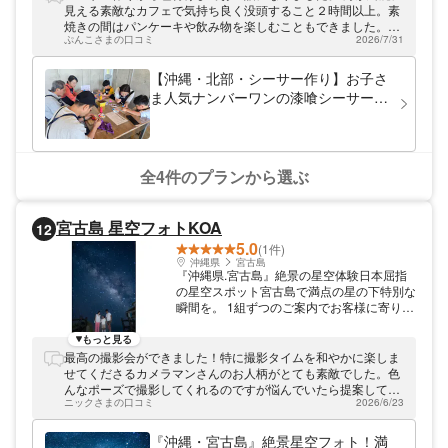
は、沖縄伝統のシーサー作りが予約なしでお
見える素敵なカフェで気持ち良く没頭すること２時間以上。素
気軽に体験できます。 作って直ぐにお土産
焼きの間はパンケーキや飲み物を楽しむこともできました。ス
として持ち帰れる「シーサー絵付け」「素焼
ぷんこさまの口コミ
2026/7/31
タッフの方はやり方やコツを教えてくださりとても優しかっ
シーサー」 琉球土をこねて作り上げる「陶
た。とにかく大満足の体験で皆さんにもお勧めしたいです。
器シーサー」 漆喰(しっくい)と赤瓦で作る
【沖縄・北部・シーサー作り】お子さ
「漆喰シーサー」 など、ファミリーやカッ
ま人気ナンバーワンの漆喰シーサー絵
プル、女子会で人それぞれのメニューが選べ
付け体験
ます。シーサー作りや、やちむん体験ができ
るシーサー体験 琉球窯。沖縄にお越しの際
は、ぜひお立ち寄りください！
全4件のプランから選ぶ
宮古島 星空フォトKOA
12
5.0
(1件)
沖縄県
宮古島
『沖縄県.宮古島』絶景の星空体験日本屈指
の星空スポット宮古島で満点の星の下特別な
瞬間を。 1組ずつのご案内でお客様に寄り添
った撮影。 感動の瞬間を形に。
もっと見る
最高の撮影会ができました！特に撮影タイムを和やかに楽しま
せてくださるカメラマンさんのお人柄がとても素敵でした。色
んなポーズで撮影してくれるのですが悩んでいたら提案してく
ニックさまの口コミ
2026/6/23
れるので時間を無駄にせずに済みました。月が沈む前でした
が、明るくてもうまく星空が見えるよう工夫してくださった
り、月を活かした撮り方もしてくださったり、その時のベスト
『沖縄・宮古島』絶景星空フォト！満