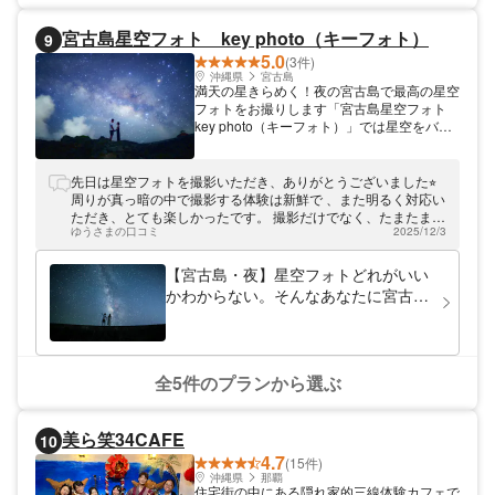
び・感動がひとつになったツアーです。 冬
の沖縄でも、親子で安心して自然にふれられ
宮古島星空フォト key photo（キーフォト）
9
る【恩納村】のやさしい海体験。 お子さま
5.0
(3件)
の“できた！”を増やしながら、家族みんなで
沖縄県
宮古島
心に残る時間を過ごしてみませんか？ 海を
満天の星きらめく！夜の宮古島で最高の星空
楽しみ、守り、そして学ぶ――それがマリン
フォトをお撮りします「宮古島星空フォト
ショップ響の冬限定・エコ＆クラフト体験ツ
key photo（キーフォト）」では星空をバッ
アーです。
クにした撮影サービスを行っております。と
っておきのスポットの中から撮影日にベスト
な場所をセレクト。技術力に定評あるフォト
先日は星空フォトを撮影いただき、ありがとうございました⭐︎
グラファーが星空フォトならではの独創性を
周りが真っ暗の中で撮影する体験は新鮮で 、また明るく対応い
交えて、皆様の人生の貴重な瞬間を写真に収
ただき、とても楽しかったです。 撮影だけでなく、たまたまヤ
めます。宮古島旅行の際は、ぜひご体験くだ
ゆうさまの口コミ
2025/12/3
シガニにも 遭遇できて、色々と説明くださったのも嬉しかった
さい。
です。 撮影もいろんな構図を考えてくださり、 思っていた以
上の最高の写真を撮影くださいました。玄関に飾っています。
【宮古島・夜】星空フォトどれがいい
ハネムーンの思い出が詰まった大切な宝物です。 夜分遅くでの
かわからない。そんなあなたに宮古島
撮影、本当にありがとうございました。また機会があれば、そ
の星空に特化したプロが夜空と撮影！
して、検討を考える友人などにもおすすめしたいと思っていま
星空フォトツアー！
す。
全5件のプランから選ぶ
美ら笑34CAFE
10
4.7
(15件)
沖縄県
那覇
住宅街の中にある隠れ家的三線体験カフェで