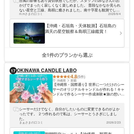
台風の影響もあり貸切状態でしたが、スタッフのみなさんのお
望遠鏡、双眼鏡で天体観測☆島人による島唄
かげでまったく寂しくなく楽しめました。 普段なかなか見られ
三線演奏もありますよ。石垣島のロマンチッ
ない星空と三線、島唄に癒されました。南十字星も観測でして
クな思い出作りに、ぜひご利用ください。
m.mさまの口コミ
2026/6/4
最高の思い出になりました。写真もきれいに撮っていただき大
満足です。
【沖縄・石垣島・天体観測】石垣島の
満天の星空観察＆島唄三線鑑賞！
全1件のプランから選ぶ
OKINAWA CANDLE LABO
17
4.8
(5件)
沖縄県
那覇
【沖縄県・国際通り】世界に一つだけのシー
サーのオリジナルキャンドルが作れる！キャ
ンドルで作るシーサー作成体験★旅の想い出
にぴったり、ユニークなお土産が作れる！店
内には沖縄らしいフォトスペースもあり体験
終了後はそちらで記念撮影も出来ちゃう【カ
シーサーだけでなく、自分がしたいものに変更できるのがよか
ップル・友人同士・修学旅行生にもおスス
ったです。 ２つ作れるので私は、シーサーとうさぎにしまし
メ！！】
た。
まぁさまの口コミ
2026/2/23