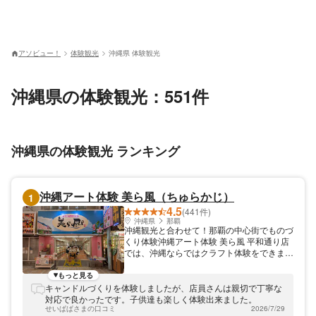
アソビュー！
体験観光
沖縄県 体験観光
沖縄県の体験観光：551件
沖縄県の体験観光 ランキング
沖縄アート体験 美ら風（ちゅらかじ）
1
4.5
(441件)
沖縄県
那覇
沖縄観光と合わせて！那覇の中心街でものづ
くり体験沖縄アート体験 美ら風 平和通り店
では、沖縄ならではクラフト体験をできま
す。自分やお友達へのおみやげにもオススメ
です！ 沖縄の中心街でもある那覇の国際通
もっと見る
り。その喧騒から一歩入った平和通りに沖縄
キャンドルづくりを体験しましたが、店員さんは親切で丁寧な
アート体験 美ら風はショップを構えていま
対応で良かったです。子供達も楽しく体験出来ました。
す。観光ついでにお気軽に参加していただけ
せいぱぱさまの口コミ
2026/7/29