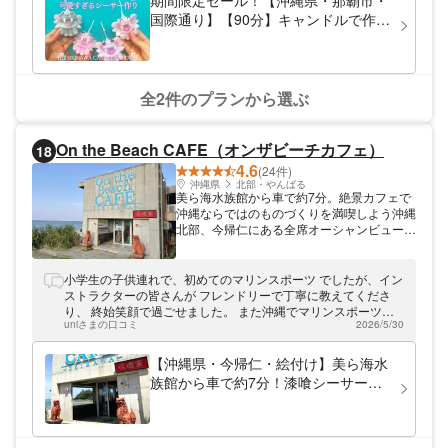
期間限定セール！【沖縄県・那覇市・
国際通り】【90分】キャンドルで作る
可愛すぎるシーサー手作り体験‼★旅
の思い出にぴったり！【カップル、女
性同士・修学旅行生におススメです
♪】
全2件のプランから選ぶ
On the Beach CAFE（オンザビーチカフェ）
18
4.6
(24件)
沖縄県
北部・やんばる
美ら海水族館から車で約7分。絶景カフェで
沖縄ならではのものづくりを満喫しよう沖縄
北部、今帰仁にある全席オーシャンビューの
カフェ「On the Beach CAFE（オンザビー
チカフェ）」。明るく広々とした空間でゆっ
たりとシーサー作りや絵付けを楽しめます。
小学生の子供連れで、初めてのマリンスポーツ でしたが、イン
ドリンクバーがセットになっているので、美
ストラクターの皆さんが フレンドリーで丁寧に教えてくださ
味しいお飲み物を召し上がりながら制作でき
り、 終始笑顔で過ごせました。 また沖縄でマリンスポーツす
ますよ。体験後は当店自慢のランチメニュー
uniさまの口コミ
2026/5/30
ることがあれば ぜひ利用したいです。
をぜひご賞味ください。
【沖縄県・今帰仁・絵付け】美ら海水
族館から車で約7分！漆喰シーサー絵
付け体験