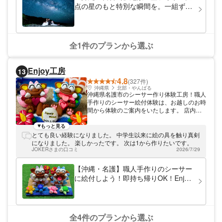
ショットを考えてくださってました。予約時にはタクシー手配
点の星のもと特別な瞬間を。一組ずつ
についてのアドバイスも頂き、おかげさまでスムーズに帰れま
のご案内で安心。◎当日予約◎高品質
した。百点満点の星空に百点満点のカメラマンさんです。あり
データ
がとうございました！
全1件のプランから選ぶ
Enjoy工房
13
4.8
(327件)
沖縄県
北部・やんばる
沖縄県名護市のシーサー作り体験工房！職人
手作りのシーサー絵付体験は、お越しのお時
間から体験のご案内をいたします。 店内の
すべてのシーサーは、工房で一つひとつ手作
りしているので、他では手に入らないEnjoy
もっと見る
工房オリジナルのシーサーになります。可愛
とても良い経験になりました。 中学生以来に絵の具を触り真剣
いシーサー、カッコいいシーサー、小さいも
になりました。 楽しかったです。 次は1から作りたいです。
のから大きいものまでバリエーション豊富に
JOKERさまの口コミ
2026/7/29
そろえております。 粘土を使ったシーサー
作り体験では、職人による目の前レクチャー
【沖縄・名護】職人手作りのシーサー
で安心サポート☆約90分ほどかけて一緒に
に絵付しよう！即持ち帰りOK！Enjoy
シーサーを作り上げます。難しいパーツは職
工房だけのオリジナルシーサー☆
人に手伝ってもらうのもok！ Enjoy工房は沖
縄県北部にあります。車ですぐ行ける近隣の
観光地ではフルーツらんど（2分）、パイナ
ップルパーク（３分）、JANGURIA沖縄
全4件のプランから選ぶ
（10分）、お菓子御殿（6分）、古宇利島