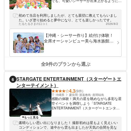
でも、可愛いシーサーが出来上がるように工
夫を凝らした可愛いシーサー専門店 まいま
いシーサー。 人気の理由は、とにかく可愛
いくて愛着のわく沢山のシーサー・沖縄らし
初めて当店を利用しましたが、とても親切に教えてもらいまし
い小物アイテム、あるいは自分らしい特別な
た。いざ塗り始めると夢中になり、とても楽しかったです。
小物アイテム、可愛いハートやシーグラス、
たるたるさまの口コミ
2026/8/2
琉球ガラスの台。 沖縄ではここでしか作れ
ない特別なシーサーを求めての来店も多数。
【沖縄・シーサー作り】絵付け体験！
ハネムーンの記念や結婚される友人へのプレ
全席オーシャンビュー美ら海水族館ま
ゼントとして作る「ウェディングシーサー
で車で1分！可愛いシーサー専門店！
®」。 表札のように、家族ひとりひとりに合
乳幼児の参加OK！
わせた小物アイテムを付けて我が家の家族構
成で作る「ファミリーシーサー®」。 小物ア
イテムを付けれる「瀬底島まいまいシーサー
全9件のプランから選ぶ
®」商標登録を取得し、沖縄では唯一制作で
きる体験工房です。 美ら海水族館＆古宇利
島からもすぐ近く！満席になることも多いの
STARGATE ENTERTAINMENT（スターゲートエ
6
で、早めの席確保をオススメいたします！
ンターテイメント）
4.3
(9件)
沖縄県
慶良間･渡嘉敷島･座間味島
感動の体験！満天の星を眺めながら多彩な星
空イベントを満喫しよう「STARGATE
ENTERTAINMENT（スターゲートエンター
テイメント）」では、沖縄で星空観賞ツアー
を開催しています。リアルな美しい夜空の
もっと見る
下、星の案内人が宇宙や星座について楽しく
素晴らしい思い出になりました！ 撮影初めは星もよく見えいい
解説。プロカメラマンの撮影つきなど様々な
コンディションで、途中から雲も出ましたが天気の合間を見な