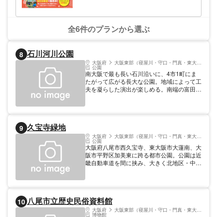
全6件のプランから選ぶ
石川河川公園
8
大阪府
大阪東部（寝屋川・守口・門真・東大阪）
公園
南大阪で最も長い石川沿いに、4市1町にま
たがって広がる長大な公園。地域によって工
夫を凝らした演出が楽しめる。南端の富田林
地域に設けられているのは、歌人・西行法師
の一生を色彩豊かな絵巻物でたどった「西行
絵巻の広場」、その歌を紹介した「西行うた
のみち」。これは隣接する河南町の弘川寺
久宝寺緑地
9
が、西行終焉の地であることにちなんだもの
だ。一方、羽曳野地域には、カラフルな花畑
大阪府
大阪東部（寝屋川・守口・門真・東大阪）
公園
やスプリング遊具が並ぶ「あすか花回廊」、
大阪府八尾市西久宝寺、東大阪市大蓮南、大
石川の歴史を描いた遊歩道が続く「あすか歴
阪市平野区加美東に跨る都市公園。公園は近
史の里」、藤井寺地区にはガラスタイルの遊
畿自動車道を間に挟み、大きく北地区・中地
歩道が続く「星の広場」なども。柏原地域の
区・東地区に分割される。延べ38.4haの敷
「玉手橋であいの岸辺」には、だまし絵のよ
地内には芝生広場や水辺広場、ファミリー広
うに模様が浮かび上がる「出会いのテラス」
場や有料BBQエリア（以上北地区）、硬式
を設置。たっぷりとウォーキングを楽しも
野球場やテニスコート、シャクヤク園や子ど
う。
八尾市立歴史民俗資料館
10
も広場（以上中地区）、プールや陸上競技
場、軟式野球場やスケートボードエリア（以
大阪府
大阪東部（寝屋川・守口・門真・東大阪）
博物館
上東地区）などを備える。