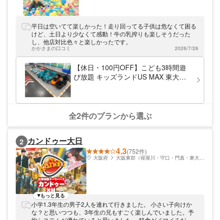
平日は空いてて楽しかった！走り回ってる子供は危なくて困る
けど、土日より少なくて感動！牛の乳搾りも楽しそうだった
し、他店対比色々と楽しかったです。
かかさまの口コミ
2026/7/26
【休日・100円OFF】こども3時間遊
び放題 キッズランドUS MAX 東大阪
店
全2件のプランから選ぶ
カンドゥー大日
2
4.3
(752件)
大阪府
大阪東部（寝屋川・守口・門真・東大阪）
もっと見る
小学1.3年生の男子2人を連れて行きました。 小さい子向けか
な？と思いつつも、3年生の兄もすごく楽しんでいました。予
約システムが優れていると思いました。 軽食がイマイチだった