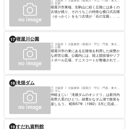
大阪府
大阪東部（寝屋川・守口・門真・東大阪）
史跡
寝屋川市東端、生駒山に続く丘陵には多くの
古墳が残り、そのうちこの特殊な横口式石槨
（せっかく）をもつ古墳が「石の宝殿」、ま
たは「石宝殿古墳」として知られている。上
面を平坦に加工した底石（下石）の上に、埋
葬部分をくり抜いた蓋石が重ねられている。
その大きさは、直径3m／高さ1.5m。内部は
寝屋川公園
17
幅0.9m／高さ0.8m／奥行き2.2m／入口部分
は幅0.5mと狭い。横口式石槨は大阪府に約
大阪府
大阪東部（寝屋川・守口・門真・東大阪）
公園
20例あるが、全て石川流域に集中してお
寝屋川市の東にある丘陵地を利用した緑豊か
り、石の宝殿だけが他より離れ、形式的にも
な府営公園。公園内には、陸上競技場やソフ
明日香村の鬼の厠（かわや）・鬼の俎（まな
トボール広場、テニスコートが整備されてい
いた）と同じく、非常に特異なもの。日本に
る。トリムコースでは、15の遊具で200種類
仏教文化が伝わったことを受けて、ここに死
の運動ができ、基礎体力づくりに利用でき
者を火葬した後、骨を容器に入れて納めたと
る。また、様々な花や木々が美しい「花の
推定されている。『河内名所図会』によれ
道」や古墳時代後期のものとされる「寝屋川
ば、このそばから、金銅製の骨壷が見出され
滝畑ダム
18
古墳」、昔話で知られる「鉢かつぎ姫」の屋
たという。前面左に、「天岩戸大日如来」と
敷跡があり、それらをめぐる散策も楽しい。
大阪府
大阪東部（寝屋川・守口・門真・東大阪）
刻んだ元禄9年（1696）の石碑がある。天照
ダム
芝生広場では、バーベキューも可能。子供か
大神の岩戸隠れにちなみ、神仏習合の信仰を
仲睦まじい「滝畑ダムのオシドリ」は新河内
らお年寄りまで楽しめる憩いの公園。 営業
表すものと言われている。
長野八景のひとつ。緑豊かなダム湖で散策を
各施設により異なる 定休日 各施設により異
楽しもう。 昭和57年（1982）3月に完成し
なる その他 駐車場 370台収容（臨時Ｐを含
た滝畑ダムは、一級河川大和川水系石川の上
む） 1時間420円（以後1時間ごとに100
流部耕地を含む流域の治水対策やかんがい用
円）
水、羽曳野や藤井寺、河内長野、富田林の住
民の上水道などを支える多目的ダム。緑豊か
すだれ資料館
19
な周辺は、自然休養村としてキャンプ場や遊