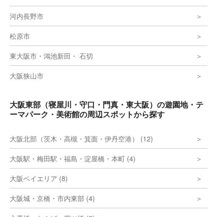
つまようじの製造法や、つまようじのルー
ツ、歯ブラシとつまようじのかつての深い関
河内長野市
わりなど、驚きと納得の知識が得られます。
外国語対応:英語、それ以外の言語は通訳同
行要。 【料金】 無料
松原市
東大阪市・鴻池新田・ 石切
大阪狭山市
大阪東部（寝屋川・守口・門真・東大阪）の遊園地・テ
ーマパーク・美術館の周辺スポットから探す
大阪北部（茨木・高槻・箕面・伊丹空港） (12)
大阪駅・梅田駅・福島・淀屋橋・本町 (4)
大阪ベイエリア (8)
大阪城・京橋・市内東部 (4)