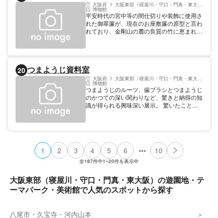
歩道、釣り堀、レストランなどが整備されて
大阪府
大阪東部（寝屋川・守口・門真・東大阪）
博物館
いる。ダムによってうまれた人工湖には毎
平安時代の宮中等の間仕切りや装飾に使用さ
年、多くの渡り鳥が飛来。とくにオシドリは
れた御翠簾が、現在のお座敷簾の原型と言わ
毎年10月下旬頃から翌年3月初旬頃まで滞留
れており、金剛山の麓の良質の竹に恵まれた
して優美な姿を見せ、「滝畑ダムのオシド
明暦年間に富田林で竹簾づくりが始まったと
リ」として新河内長野八景のひとつにも数え
の伝えがある。資料館では日本、中国、韓国
られるほどだ。またダムサイトの下流、堰堤
の簾に関する資料や、作品を展示しており、
のすぐ北の崖には磨崖仏がある。大正末期、
簾の歴史や文化を学ぶことができる。 【料
河内長野市在住の故夏目庄吉氏がただ一人で
つまようじ資料室
20
金】 無料
掘ったものとされ、地蔵菩薩と観音菩薩が隣
大阪府
大阪東部（寝屋川・守口・門真・東大阪）
り合う。 【料金】 無料 ※ダム内部の見学
博物館
は団体のみを受付しております。滝畑ダム分
つまようじのルーツ、歯ブラシとつまようじ
室へ直接お問い合わせください。
のかつての深い関わりなど、驚きと納得の知
識が得られる興味深い展示。 驚いたこと
に、日本で使われている丸いようじを歯の掃
除に使っているのは、世界中で日本だけなの
です。そう、ようじは日本だけで使われてい
るものではなく、また種類も一種類ではない
のです。外国では丸いようじは「果物や料理
•••
1
2
3
4
5
6
10
に刺す」のが主な使用方法だそうです。歯の
手入れには板状のものや、三角形の物が使わ
全
187
件中
1~20
件を表示中
れます。それは一体どういう理由からなの
か、日本では何故そうでないのか。ここで
大阪東部（寝屋川・守口・門真・東大阪）の遊園地・テ
は、日本だけでなく、外国のつまようじを展
ーマパーク・美術館で人気のスポットから探す
示したり、つまようじの使い方を教えてもら
います。歯の手入れの先進国、北欧諸国のつ
まようじの選択を取り入れれば、あなたもつ
八尾市・久宝寺・河内山本
まようじの達人です。その他にも時代ごとの