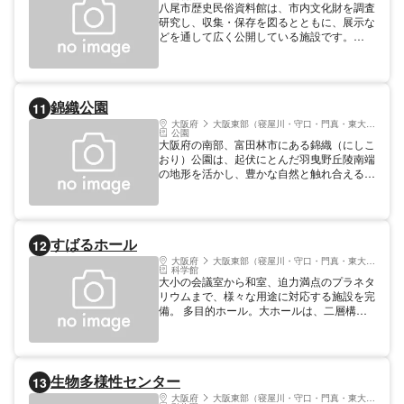
八尾市歴史民俗資料館は、市内文化財を調査
研究し、収集・保存を図るとともに、展示な
どを通して広く公開している施設です。
【料金】 大人200円、高・大学生100円、中
学生以下、65歳以上の方無料※特別展の場合
は別料金となる場合あり
錦織公園
11
大阪府
大阪東部（寝屋川・守口・門真・東大阪）
公園
大阪府の南部、富田林市にある錦織（にしこ
おり）公園は、起伏にとんだ羽曳野丘陵南端
の地形を活かし、豊かな自然と触れ合える憩
いの場所として親しまれている。甲子園球場
の16倍もの広さのある園内は、大型滑り台
やネットクライマーがある「やんちゃの
里」、童謡のメロディーが流れる「ドレミの
すばるホール
12
小橋」、茶畑や水車のある農村の風景を再現
した「河内の里」などの施設のほか、梅や
大阪府
大阪東部（寝屋川・守口・門真・東大阪）
科学館
桜、つつじなど季節の花々が咲き誇る散策路
大小の会議室から和室、迫力満点のプラネタ
も充実。子供からお年寄りまで楽しめ、「大
リウムまで、様々な用途に対応する施設を完
阪みどりの百選」にも選ばれている。季節ご
備。 多目的ホール。大ホールは、二層構造
との「自然ふれあい教室」などのイベント
の全806席からは出演者の細かなしぐさ・表
も。
情がよみとれる抜群の臨場感を実現。プラネ
タリウムは、ドーム径20m・客席200席（う
ち車椅子席4席）と全国でも有数の規模を誇
生物多様性センター
13
る。 【料金】 プログラムにより異なる
大阪府
大阪東部（寝屋川・守口・門真・東大阪）