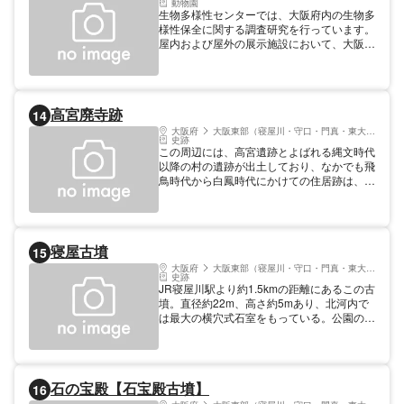
動物園
生物多様性センターでは、大阪府内の生物多
様性保全に関する調査研究を行っています。
屋内および屋外の展示施設において、大阪府
内に生息する種類を中心に数十種の淡水魚や
水生植物などを観察することができます、府
内に生息する淡水魚介や水草類約60種を観
察することができます。なかでも、天然記念
高宮廃寺跡
14
物のイタセンパラなどの希少な淡水魚介類の
実物を間近で観察できます。また、水生生物
大阪府
大阪東部（寝屋川・守口・門真・東大阪）
史跡
の生態、分布、生息環境などの研修・相談に
この周辺には、高宮遺跡とよばれる縄文時代
も応じています。 【料金】 見学無料
以降の村の遺跡が出土しており、なかでも飛
鳥時代から白鳳時代にかけての住居跡は、古
代氏族の屋敷と庶民の住居の様子を示してい
る。白鳳時代に創建された高宮廃寺は、彼ら
の氏寺として建立されたものらしい。この寺
は平安時代に一時廃絶、鎌倉時代に再建され
寝屋古墳
15
室町時代に至るまで続いたもので、寺跡は国
の史跡に指定されている。
大阪府
大阪東部（寝屋川・守口・門真・東大阪）
史跡
JR寝屋川駅より約1.5kmの距離にあるこの古
墳。直径約22m、高さ約5mあり、北河内で
は最大の横穴式石室をもっている。公園の北
側に巨石を利用した横穴式石室の入口がみら
れ、その構造から、古墳時代後期にあたる6
世紀末～7世紀初め頃に造られたと考えられ
ている。また被葬者はかなりの権力を持ち、
石の宝殿【石宝殿古墳】
16
広範な地域を治めた有力な豪族だと推定され
ている。