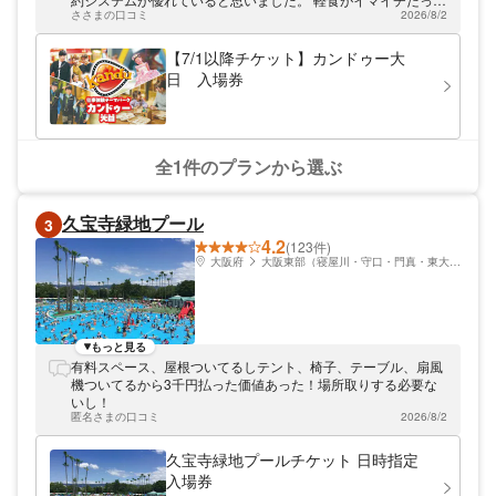
ささまの口コミ
2026/8/2
ので−1ですが、とても楽しかったです。
【7/1以降チケット】カンドゥー大
日 入場券
全1件のプランから選ぶ
久宝寺緑地プール
3
4.2
(123件)
大阪府
大阪東部（寝屋川・守口・門真・東大阪）
もっと見る
有料スペース、屋根ついてるしテント、椅子、テーブル、扇風
機ついてるから3千円払った価値あった！場所取りする必要な
いし！
匿名さまの口コミ
2026/8/2
久宝寺緑地プールチケット 日時指定
入場券