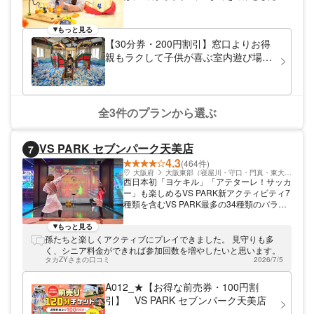
天候型の室内遊戯施設です。 外で遊べる場
所が少なくなっている今、お子様が安心して
「遊び」に熱中できる環境を整えました。豊
もっと見る
富な遊具やおもちゃはもちろん、親子で楽し
【30分券・200円割引】窓口よりお得
めるイベントも定期的に開催中。お買い物つ
親もラクして子供が喜ぶ室内遊び場
いでに、最高の思い出作りをしませんか。
キッズ アイ・ラボ
全3件のプランから選ぶ
VS PARK セブンパーク天美店
7
4.3
(464件)
大阪府
大阪東部（寝屋川・守口・門真・東大阪）
西日本初「ヨケキル」「アテターレ！サッカ
ー」も楽しめるVS PARK新アクティビティ7
種類を含むVS PARK最多の34種類のバラエ
ティスポーツを楽しめる「VS PARK セブン
パーク天美店」。猛獣とダッシュして競う猛
もっと見る
獣逃げきりアクティビティ「ニゲキル」や
孫たちと楽しくアクティブにプレイできました。 見守りも多
「アテターレ！サッカー」は西日本初登場で
く、シニア料金ができれば参加回数を増やしたいと思います。
す。エンタメ要素盛たっぷりの“ヤバすぎ”ス
タカZYさまの口コミ
2026/7/5
ポーツで、思う存分に遊び倒しませんか。
A012_★【お得な前売券・100円割
引】 VS PARK セブンパーク天美店