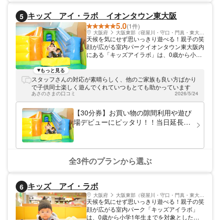
キッズ アイ・ラボ イオンタウン東大阪
5
5.0
(1件)
大阪府
大阪東部（寝屋川・守口・門真・東大阪）
天候を気にせず思いっきり遊べる！親子の笑
顔が広がる室内パークイオンタウン東大阪内
にある「キッズアイラボ」は、0歳から小学
1年生までを対象とした全天候型の室内遊戯
施設です。 外で遊べる場所が少なくなって
もっと見る
いる今、お子様が安心して「遊び」に熱中で
スタッフさんの対応が素晴らしく、他のご家族も良い方ばかり
きる環境を整えました。豊富な遊具やおもち
で子供同士楽しく遊んでくれていつもとても助かっています
ゃはもちろん、親子で楽しめるイベントも定
あさのさまの口コミ
2026/5/24
期的に開催中。お買い物ついでに、最高の思
い出作りをしませんか。
【30分券】お買い物の隙間利用や遊び
場デビューにピッタリ！！当日延長も
可能！キッズ アイ・ラボ イオンタ
ウン東大阪
全3件のプランから選ぶ
キッズ アイ・ラボ
6
大阪府
大阪東部（寝屋川・守口・門真・東大阪）
天候を気にせず思いっきり遊べる！親子の笑
顔が広がる室内パーク「キッズアイラボ」
は、0歳から小学1年生までを対象とした全