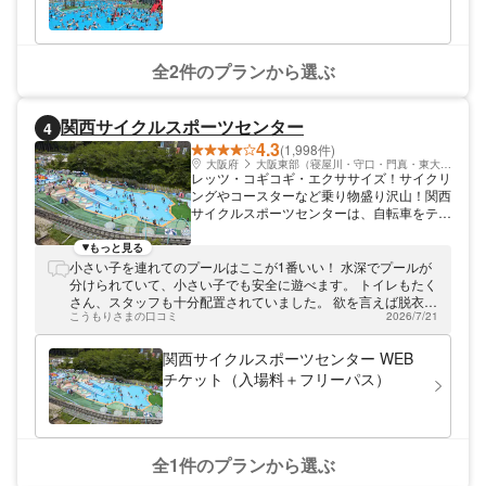
全2件のプランから選ぶ
関西サイクルスポーツセンター
4
4.3
(1,998件)
大阪府
大阪東部（寝屋川・守口・門真・東大阪）
レッツ・コギコギ・エクササイズ！サイクリ
ングやコースターなど乗り物盛り沢山！関西
サイクルスポーツセンターは、自転車をテー
マに様々なアトラクションが楽しめる大阪府
河内長野市のテーマパークです。1万平方メ
もっと見る
ートルの広大な敷地には、変わり種自転車が
小さい子を連れてのプールはここが1番いい！ 水深でプールが
なんと800台。街中では乗られないオモシロ
分けられていて、小さい子でも安全に遊べます。 トイレもたく
自転車をお楽しみいただけます。お子さまと
さん、スタッフも十分配置されていました。 欲を言えば脱衣所
ご一緒にご家族みなさまで、ぜひ遊びにいら
こうもりさまの口コミ
2026/7/21
の床だけちょっと水で流してほしいです。 プールサイドくらい
してください。
キレイだったら言う事なし。 アトラクションのクオリティも、
子連れ向けですが素晴らしい。 自転車もたくさん乗って、楽し
関西サイクルスポーツセンター WEB
かったです。 体を動かすことを想定して作られたテーマパーク
チケット（入場料＋フリーパス）
ですので、バリアフリーは期待できない。 相当疲れることを覚
悟していくのがいいと思います。 疲れるので、時間があったら
泊まりで行きたい！
全1件のプランから選ぶ