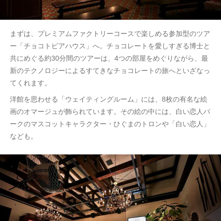
まずは、プレミアムファクトリーコースで楽しめる参加型のツア
ー「チョコトピアハウス」へ。チョコレートを愛しすぎる博士と
共にめぐる約30分間のツアーは、4つの部屋をめぐりながら、最
新のテクノロジーによるすてきなチョコレートの旅へといざなっ
てくれます。
洋館を思わせる「ウェイティングルーム」には、8枚の有名な絵
画のオマージュが飾られています。その絵の中には、白い恋人パ
ークのマスコットキャラクター・ひぐまのトロンや「白い恋人」
なども。