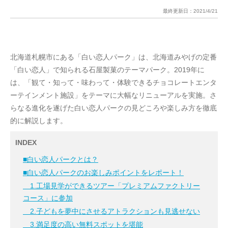
最終更新日：
2021/4/21
北海道札幌市にある「白い恋人パーク」は、北海道みやげの定番
「白い恋人」で知られる石屋製菓のテーマパーク。2019年に
は、「観て・知って・味わって・体験できるチョコレートエンタ
ーテインメント施設」をテーマに大幅なリニューアルを実施。さ
らなる進化を遂げた白い恋人パークの見どころや楽しみ方を徹底
的に解説します。
INDEX
■白い恋人パークとは？
■白い恋人パークのお楽しみポイントをレポート！
1.工場見学ができるツアー「プレミアムファクトリー
コース」に参加
2.子どもを夢中にさせるアトラクションも見逃せない
3.満足度の高い無料スポットを堪能