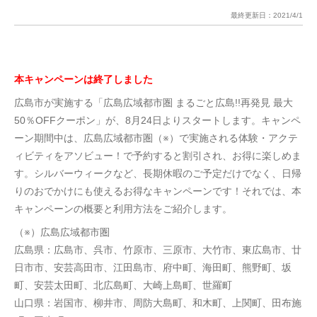
最終更新日：
2021/4/1
本キャンペーンは終了しました
広島市が実施する「広島広域都市圏 まるごと広島!!再発見 最大
50％OFFクーポン」が、8月24日よりスタートします。キャンペ
ーン期間中は、広島広域都市圏（※）で実施される体験・アクテ
ィビティをアソビュー！で予約すると割引され、お得に楽しめま
す。シルバーウィークなど、長期休暇のご予定だけでなく、日帰
りのおでかけにも使えるお得なキャンペーンです！それでは、本
キャンペーンの概要と利用方法をご紹介します。
（※）広島広域都市圏
広島県：広島市、呉市、竹原市、三原市、大竹市、東広島市、廿
日市市、安芸高田市、江田島市、府中町、海田町、熊野町、坂
町、安芸太田町、北広島町、大崎上島町、世羅町
山口県：岩国市、柳井市、周防大島町、和木町、上関町、田布施