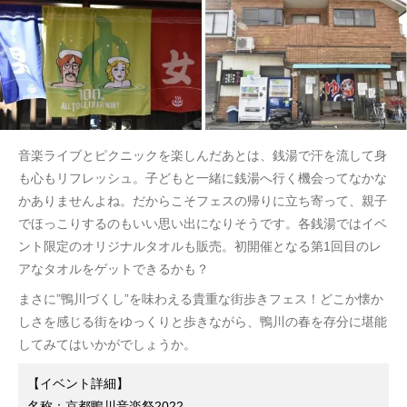
音楽ライブとピクニックを楽しんだあとは、銭湯で汗を流して身
も心もリフレッシュ。子どもと一緒に銭湯へ行く機会ってなかな
かありませんよね。だからこそフェスの帰りに立ち寄って、親子
でほっこりするのもいい思い出になりそうです。各銭湯ではイベ
ント限定のオリジナルタオルも販売。初開催となる第1回目のレ
アなタオルをゲットできるかも？
まさに”鴨川づくし”を味わえる貴重な街歩きフェス！どこか懐か
しさを感じる街をゆっくりと歩きながら、鴨川の春を存分に堪能
してみてはいかがでしょうか。
【イベント詳細】
名称：京都鴨川音楽祭2022