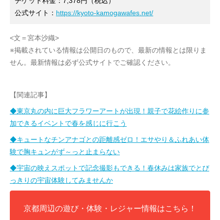
チケット料金：7,378円（税込）
公式サイト：
https://kyoto-kamogawafes.net/
<文＝宮本沙織>
※掲載されている情報は公開日のもので、最新の情報とは限りま
せん。最新情報は必ず公式サイトでご確認ください。
【関連記事】
◆東京丸の内に巨大フラワーアートが出現！親子で花絵作りに参
加できるイベントで春を感じに行こう
◆キュートなチンアナゴとの距離感ゼロ！エサやり＆ふれあい体
験で胸キュンがず～っと止まらない
◆宇宙の映えスポットで記念撮影もできる！春休みは家族でとび
っきりの宇宙体験してみませんか
京都周辺の遊び・体験・レジャー情報はこちら！