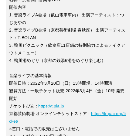
開催内容
1. 音楽ライブA会場（叡山電車車内） 出演アーティスト：つ
じあやの
2. 音楽ライブB会場（京都芸術劇場 春秋座） 出演アーティス
ト：T-BOLAN
3. 鴨川ピクニック（飲食店11店舗の特別協力によるテイクア
ウトメニュー）
4. 鴨川湯めぐり（京都の銭湯6湯をめぐり楽しむ）
音楽ライブの基本情報
開催日時：2022年3月20日（日）13時開場、14時開演
観覧方法：一般チケット販売 2022年3月4日（金）10時 発売
開始
チケットぴあ :
https://t.pia.jp
京都芸術劇場 オンラインチケットストア：
https://k-pac.org/ti
cket/
※窓口・電話での販売はございません