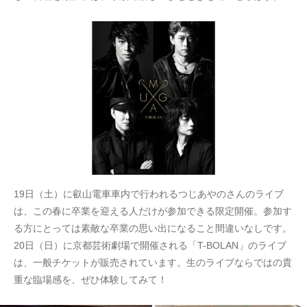
19日（土）に叡山電車車内で行われるつじあやのさんのライブ
は、この春に卒業を迎える人だけが参加できる限定開催。参加す
る方にとっては素敵な卒業の思い出になること間違いなしです。
20日（日）に京都芸術劇場で開催される「T-BOLAN」のライブ
は、一般チケットが販売されています。生のライブならではの貴
重な臨場感を、ぜひ体験してみて！