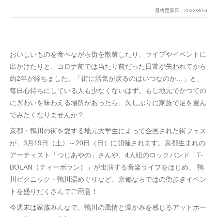
最終更新日：
2022/3/16
おいしいものを食べながら街を散策したり、ライブやイベントに
出かけたりと、コロナ前では当たり前だった日常が失われてから
約2年が経ちました。「街に活気が戻るのはいつなのか…」と、
毎日心待ちにしている人も少なくないはず。もし地元でかつての
にぎわいを味わえる場所があったら、久しぶりに家族で足を運ん
でみたくなりませんか？
京都・鴨川の街を愛する地元大学生によって企画された街フェス
が、3月19日（土）～20日（日）に開催されます。京都生まれの
アーティスト「つじあやの」さんや、4人組のロックバンド「T-
BOLAN（ティーボラン）」が出演する音楽ライブをはじめ、 鴨
川ピクニック・鴨川湯めぐりなど、京都ならではの街歩きイベン
トを盛りだくさんでご用意！
今週末は家族みんなで、鴨川の風情と温かみを感じるアットホー