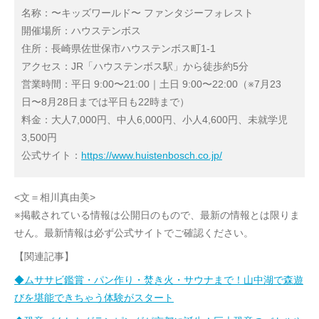
名称：〜キッズワールド〜 ファンタジーフォレスト
開催場所：ハウステンボス
住所：長崎県佐世保市ハウステンボス町1-1
アクセス：JR「ハウステンボス駅」から徒歩約5分
営業時間：平日 9:00〜21:00｜土日 9:00〜22:00（※7月23
日〜8月28日までは平日も22時まで）
料金：大人7,000円、中人6,000円、小人4,600円、未就学児
3,500円
公式サイト：
https://www.huistenbosch.co.jp/
<文＝相川真由美>
※掲載されている情報は公開日のもので、最新の情報とは限りま
せん。最新情報は必ず公式サイトでご確認ください。
【関連記事】
◆ムササビ鑑賞・パン作り・焚き火・サウナまで！山中湖で森遊
びを堪能できちゃう体験がスタート