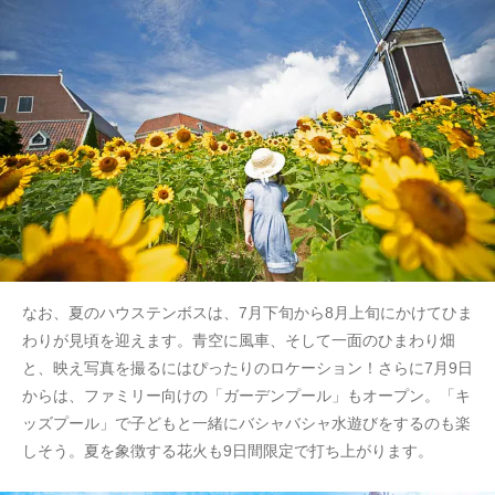
なお、夏のハウステンボスは、7月下旬から8月上旬にかけてひま
わりが見頃を迎えます。青空に風車、そして一面のひまわり畑
と、映え写真を撮るにはぴったりのロケーション！さらに7月9日
からは、ファミリー向けの「ガーデンプール」もオープン。「キ
ッズプール」で子どもと一緒にバシャバシャ水遊びをするのも楽
しそう。夏を象徴する花火も9日間限定で打ち上がります。