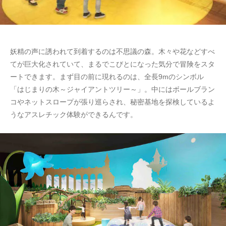
妖精の声に誘われて到着するのは不思議の森。木々や花などすべ
てが巨大化されていて、まるでこびとになった気分で冒険をスタ
ートできます。まず目の前に現れるのは、全長9mのシンボル
「はじまりの木～ジャイアントツリー～」。中にはボールブラン
コやネットスロープが張り巡らされ、秘密基地を探検しているよ
うなアスレチック体験ができるんです。