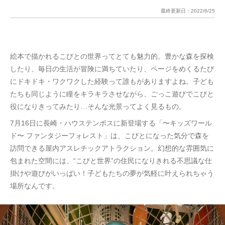
最終更新日：
2022/6/25
絵本で描かれるこびとの世界ってとても魅力的。豊かな森を探検
したり、毎日の生活が冒険に満ちていたり、ページをめくるたび
にドキドキ・ワクワクした経験って誰もがありますよね。子ども
たちも同じように瞳をキラキラさせながら、ごっこ遊びでこびと
役になりきってみたり…そんな光景ってよく見るもの。
7月16日に長崎・ハウステンボスに新登場する「〜キッズワール
ド〜 ファンタジーフォレスト」は、こびとになった気分で森を
訪問できる屋内アスレチックアトラクション。幻想的な雰囲気に
包まれた空間には、“こびと世界”の住民になりきれる不思議な仕
掛けや遊びがいっぱい！子どもたちの夢が気軽に叶えられちゃう
場所なんです。