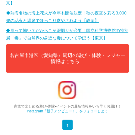
京】
◆熱海名物の海上花火が今年も開催決定！秋の夜空を彩る3,000
発の花火と温泉でほっこり癒やされよう【静岡】
◆毒って怖い？だからこそ深掘りが必要！国立科学博物館の特別
展「毒」で自然界の身近な毒について学ぼう【東京】
名古屋市港区（愛知県）周辺の遊び・体験・レジャー
情報はこちら！
家族で楽しめる遊び•体験•イベントの最新情報をいち早くお届け！
Instagram「親子アソビュー！」をフォローしよう
1