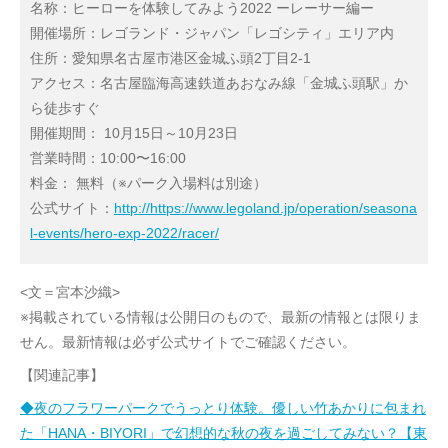
名称：ヒーローを体験してみよう2022 ーレーサー編ー
開催場所：レゴランド・ジャパン「レゴシティ」エリア内
住所：愛知県名古屋市港区金城ふ頭2丁目2-1
アクセス：名古屋臨海高速鉄道あおなみ線「金城ふ頭駅」か
ら徒歩すぐ
開催期間： 10月15日～10月23日
営業時間：10:00〜16:00
料金： 無料（※パーク入場料は別途）
公式サイト：
http://https://www.legoland.jp/operation/seasona
l-events/hero-exp-2022/racer/
<文＝宮本沙織>
※掲載されている情報は公開日のもので、最新の情報とは限りま
せん。最新情報は必ず公式サイトでご確認ください。
【関連記事】
◆夜のフラワーパークでうっとり体験。優しい竹あかりに包まれ
た「HANA・BIYORI」で幻想的な秋の夜を過ごしてみない？【東