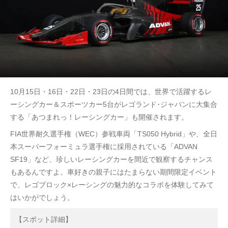
10月15日・16日・22日・23日の4日間では、世界で活躍するレ
ーシングカー＆スポーツカー5台がレゴランド･ジャパンに大集合
する「あつまれっ！レーシングカー」も開催されます。
FIA世界耐久選手権（WEC）参戦車両「TS050 Hybrid」や、全日
本スーパーフォーミュラ選手権に採用されている「ADVAN
SF19」など、珍しいレーシングカーを間近で観察するチャンス
もあるんですよ。車好きの親子にはたまらない期間限定イベント
で、レゴブロック×レーシングの魅力的なコラボを体験してみて
はいかがでしょう。
【スポット詳細】