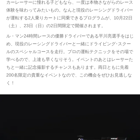
カーレーサーに憧れる子どもなら、一度は本物さながらのレース
体験を味わってみたいもの。なんと現役のレーシングドライバー
が運転する2人乗りカートに同乗できるプログラムが、10月22日
（土）、23日（日）の2日間限定で開催されます。
ル・マン24時間レースの優勝ドライバーである平川亮選手をはじ
め、現役のレーシングドライバーと一緒にドライビング･スクー
ルのスペシャルコースを走行。プロの運転テクニックをその場で
学べるので、上達も早くなりそう。イベントのあとはレーサーた
ちと一緒に記念撮影するチャンスもあります。両日ともに先着
200名限定の貴重なイベントなので、この機会をぜひお見逃しな
く！